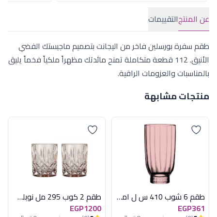
عن المنتج
التقييمات
طقم سفرة بورسلين فاخر من اليجانت بتصميم ماجيستك الفضي
الأنيق. 112 قطعة متكاملة تمنح مائدتك مظهراً ملكياً فخماً يليق
بالمناسبات والعزومات الراقية.
منتجات مشابهة
طقم 6 شوب 410 س ل امورى بينك باسابتشة
طقم 2 كوب 295 مل نوبلس عسلى
EGP1200
EGP361