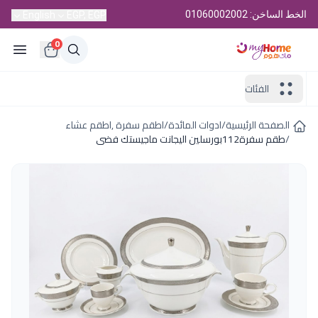
الخط الساخن: 01060002002
English
EGP, EGP
0
الفئات
الصفحة الرئيسية
/
ادوات المائدة
/
اطقم سفرة ,اطقم عشاء
/
طقم سفرة112بورسلين اليجانت ماجيستك فضى