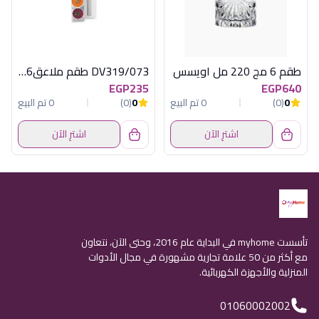
طقم 6 مج 220 مل اويسس
DV319/073 طقم ملاعق6ق كبيرة استانلس ديفا
EGP235
EGP640
0
(0)
0 تم البيع
0
(0)
0 تم البيع
اشترِ الآن
اشترِ الآن
تأسست myhome في البداية عام 2016، وحتى الآن، نتعاون
مع أكثر من 50 علامة تجارية مشهورة في مجال الأدوات
المنزلية والأجهزة الكهربائية.
01060002002