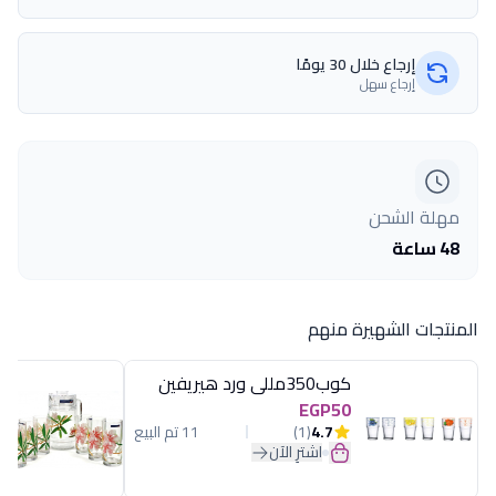
إرجاع خلال 30 يومًا
إرجاع سهل
مهلة الشحن
48 ساعة
المنتجات الشهيرة منهم
كوب350مللى ورد هيريفين
EGP50
4.7
(1)
11 تم البيع
اشترِ الآن