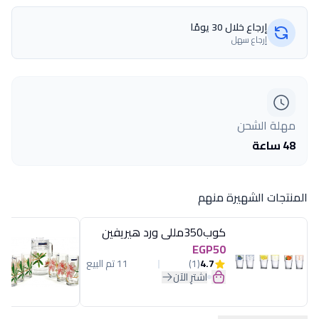
إرجاع خلال 30 يومًا
إرجاع سهل
مهلة الشحن
48 ساعة
المنتجات الشهيرة منهم
كوب350مللى ورد هيريفين
EGP50
4.7
(1)
11 تم البيع
اشترِ الآن