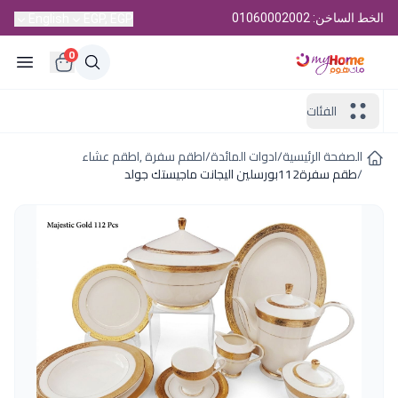
الخط الساخن: 01060002002
English
EGP, EGP
0
الفئات
الصفحة الرئيسية
/
ادوات المائدة
/
اطقم سفرة ,اطقم عشاء
/
طقم سفرة112بورسلين اليجانت ماجيستك جولد