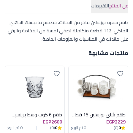
عن المنتج
التقييمات
طقم سفرة بورسلين فاخر من اليجانت، بتصميم ماجيستك الذهبي
الملكي. 112 قطعة متكاملة تضفي لمسة من الفخامة والرقي
على مائدتك في المناسبات والعزومات الخاصة.
منتجات مشابهة
طقم شاي بورسلين 15 قطعة باستاند منقوش أكسفورد - OX-LF20241018
طقم 6 كوب وسط برينسيس بوهيمى
EGP2600
EGP2229
0
(0)
0 تم البيع
0
(0)
0 تم البيع