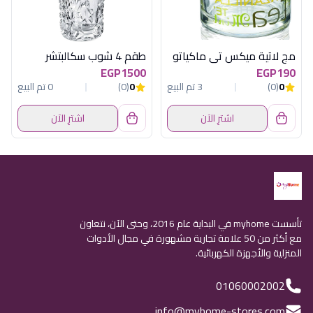
مج لاتية ميكس تى ماكياتو
طقم 4 شوب سكالبتشر
EGP1500
EGP190
0
(0)
3 تم البيع
0
(0)
0 تم البيع
اشترِ الآن
اشترِ الآن
تأسست myhome في البداية عام 2016، وحتى الآن، نتعاون
مع أكثر من 50 علامة تجارية مشهورة في مجال الأدوات
المنزلية والأجهزة الكهربائية.
01060002002
info@myhome-stores.com