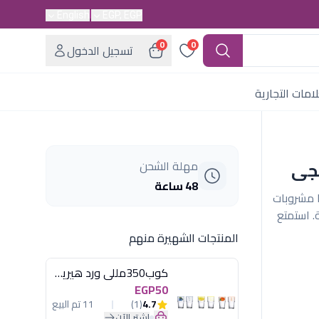
English
EGP, EGP
0
0
تسجيل الدخول
امات التجارية
مهلة الشحن
48 ساعة
ماكينة ديلونجي ماجنيفيكا ايفو ECAM310.80.SB: 7 مشروبات
. استمتع
المنتجات الشهيرة منهم
كوب350مللى ورد هيريفين
EGP50
4.7
(1)
11 تم البيع
اشترِ الآن