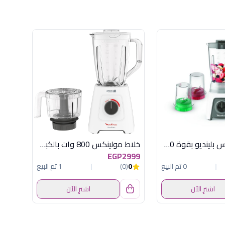
خلاط مولينكس بلينديو بقوة 450 وات، سعة 1.25 لتر - أبيض (LM2C3126)
خلاط مولينكس 800 وات بالكبة بليند فورس
EGP2999
0 تم البيع
0
(0)
1 تم البيع
اشترِ الآن
اشترِ الآن