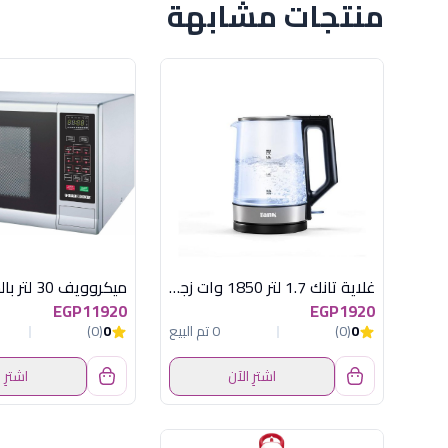
منتجات مشابهة
غلاية تانك 1.7 لتر 1850 وات زجاج اسود
EGP11920
EGP1920
0
(0)
0 تم البيع
0
(0)
اشترِ الآن
اشترِ 