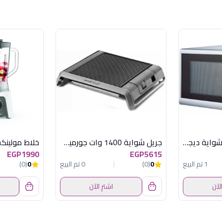
ميكروويف 30 لتر بالشواية ديجيتال سيلفر
جريل شواية 1400 وات جورميت كوركماز
EGP1990
EGP5615
1 تم البيع
0
(0)
0 تم البيع
0
(0)
الآن
اشترِ الآن