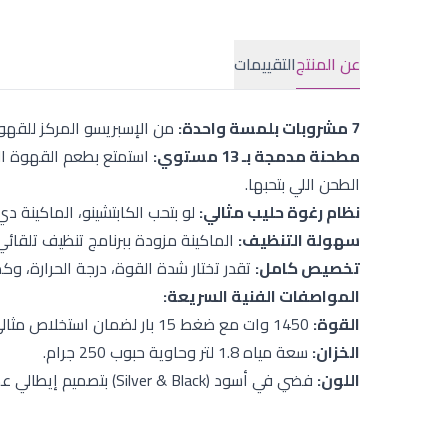
عن المنتج
التقييمات
7 مشروبات بلمسة واحدة:
من الإسبريسو المركز للقهوة
مطحنة مدمجة بـ 13 مستوي:
استمتع بطعم القهوة الط
الطحن اللي بتحبها.
نظام رغوة حليب مثالي:
لو بتحب الكابتشينو، الماكينة د
سهولة التنظيف:
الماكينة مزودة ببرنامج تنظيف تلقائي
تخصيص كامل:
تقدر تختار شدة القوة، درجة الحرارة، 
المواصفات الفنية السريعة:
القوة:
1450 وات مع ضغط 15 بار لضمان استخلاص مثالي للنكهة.
الخزان:
سعة مياه 1.8 لتر وحاوية حبوب 250 جرام.
اللون:
فضي في أسود (Silver & Black) بتصميم إيطالي عصري.