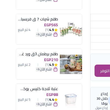
طقم شربات 7 ق فريسيا لومينارك
EGP565
4.5
(1)
4 تم البيع
اشترِ الآن
طقم برطمان 3ق ورد غطاء مينت جرين هيريفين
EGP210
4.5
(1)
2 تم البيع
اشترِ الآن
لتوفر
علبة ثلاجة كليبس يوكسان
إرجاع
EGP88
خلال 30
4.4
(1)
5 تم البيع
يومًا
اشترِ الآن
إرجاع سهل