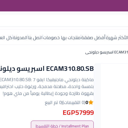
لأكثر شهرة
أفضل صفقة
منتجات بها خصومات
اتصل بنا
المدونة
كل العل
سبريسو ديلونجى
ECAM310.80.SB اسبريسو ديلونجى
بلمسة واحدة، مطحنة مدمجة، ورغوة حليب احترافية
بقهوة طازجة وجودة إيطالية يومياً من ماي هوم!
0
(0 التقييمات)
|
0 تم البيع
EGP57999
Installment Plan / خطة التقسيط