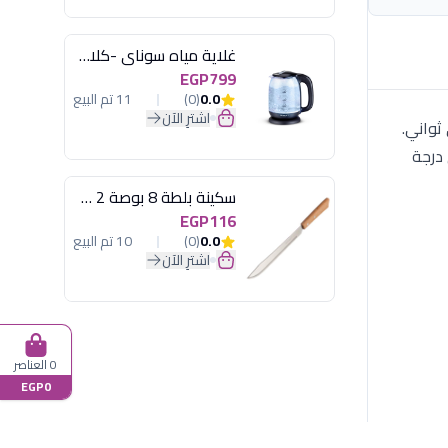
غلاية مياه سوناي -كلاسيك 2200 وات، 1.7 لتر زجاج اضائة ليد - MAR-3752
EGP799
0.0
(0)
11 تم البيع
اشترِ الآن
ثواني.
 درجة
سكينة بلطة 8 بوصة 2 مسمار
EGP116
0.0
(0)
10 تم البيع
اشترِ الآن
0 العناصر
EGP0