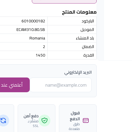
معلومات المنتج
الباركود
6010000182
الموديل
ECAM310.80.SB
بلد المنشاء
Romania
الضمان
2
القدرة
1450
البريد الإلكتروني
أعلمني عند ا
قبول
دفع آمن
الدفع
مشفّر بـ
طرق
SSL
متعددة