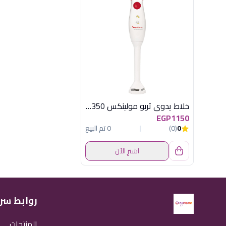
خلاط يدوى تربو مولينكس 350 وات مصرى
EGP1150
0
(0)
0 تم البيع
اشترِ الآن
روابط سر
المنتجات