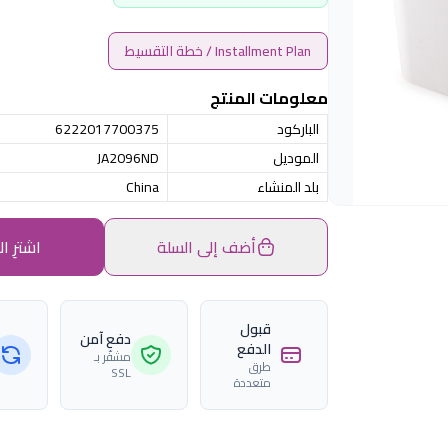
Installment Plan / خطة التقسيط
معلومات المنتج
الباركود
6222017700375
الموديل
JA2096ND
بلد المنشاء
China
أضف إلى السلة
اشترِ ال
قبول
دفع آمن
الدفع
مشفّر بـ
طرق
SSL
متعددة