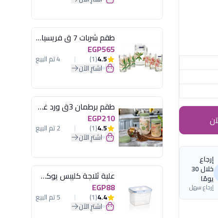
طقم شربات 7 ق فريسيا لومينارك
EGP565
4.5
(1)
4 تم البيع
اشترِ الآن
طقم برطمان 3ق ورد غطاء مينت جرين هيريفين
EGP210
آن
4.5
(1)
2 تم البيع
اشترِ الآن
إرجاع
خلال 30
علبة ثلاجة كليبس يوكسان
يومًا
EGP88
إرجاع سهل
4.4
(1)
5 تم البيع
اشترِ الآن