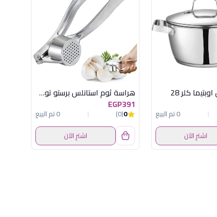
بتيما كلر 28
هراسة ثوم استانلس برستو توسكوما
EGP391
0 تم البيع
0
(0)
0 تم البيع
اشترِ الآن
اشترِ الآن