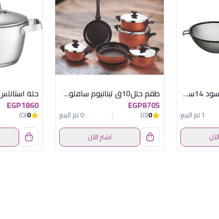
مصفاه غير لاصقة اسود 14سم ميتاليتكس
طقم حلل10ق تيتانيوم سافلون شوكلت بكاليت
حلة استانلس او
EGP1860
EGP8705
1 تم البيع
0
(0)
0 تم البيع
0
(0)
الآن
اشترِ الآن