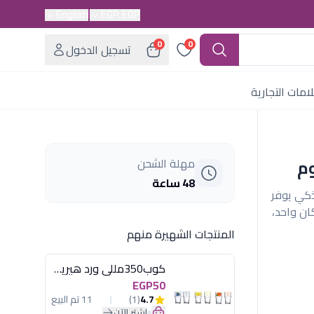
English
EGP, EGP
0
0
تسجيل الدخول
امات التجارية
م
مهلة الشحن
48 ساعة
ذكي يوفر
ان واحد،
المنتجات الشهيرة منهم
كوب350مللى ورد هيريفين
EGP50
4.7
(1)
11 تم البيع
اشترِ الآن