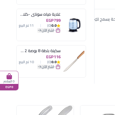
غلاية مياه سوناي -كلاسيك 2200 وات، 1.7 لتر زجاج اضائة ليد - MAR-3752
احة يسمح لكِ
EGP799
0.0
(0)
11 تم البيع
اشترِ الآن
سكينة بلطة 8 بوصة 2 مسمار
EGP116
0.0
(0)
10 تم البيع
اشترِ الآن
0 العناصر
EGP0