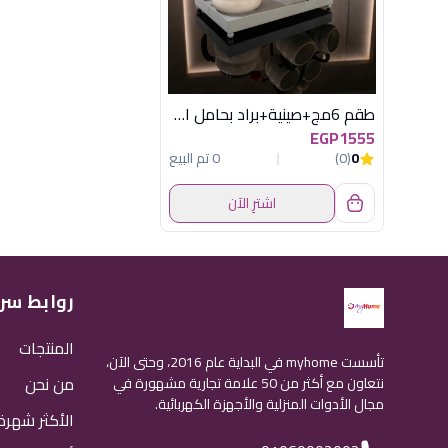
طقم 6مج+صينية+براد بحامل اكسفورد XL032
EGP1555
0
(0)
0 تم البيع
اشترِ الآن
روابط سر
المنتجات
تأسست myhome في البداية عام 2016، وحتى الآن،
من نحن
نتعاون مع أكثر من 50 علامة تجارية مشهورة في
مجال الأدوات المنزلية والأجهزة الكهربائية.
الأكثر شهرة