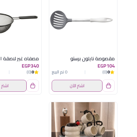
مقصوصة نايلون برستو
EGP340
EGP104
0
(0)
0 تم البيع
0
(0)
اشترِ الآن
اشترِ 