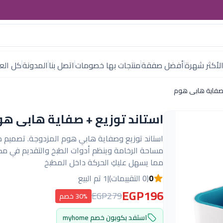
لأكثر شهرة
أفضل صفقة
منتجات بها خصومات
اتصل بنا
المدونة
كل العل
 صفاية هابى هوم
استاند توزيع + صفاية هابى هو
استاند توزيع وصفاية هابي هوم المزدوجة. تصميم 
مساحة الرخامة وينظم أدوات الطبخ والتقديم في مك
مما يسهل عليكِ الحركة داخل المطبخ
0
(0 التقييمات)
|
1 تم البيع
EGP196
EGP279
30% خصم
استفد بكوبون خصم myhome