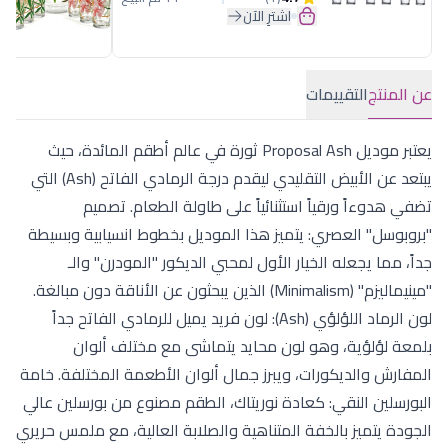
اشترِ الآن
عن المنتج
التقييمات
يعتبر موديل Proposal Ash ثورة في عالم أطقم المائدة، حيث
يبتعد عن الأبيض التقليدي ليقدم درجة الرمادي الفاتح (Ash) التي
تضفي هدوءاً ورقياً استثنائياً على طاولة الطعام. تصميم
"بروبوسل" العصري: يتميز هذا الموديل بخطوط انسيابية وبسيطة
جداً، مما يجعله الخيار الأول لمحبي الديكور "المودرن" والـ
"مينيماليزم" (Minimalism) الذين يبحثون عن الأناقة دون مبالغة.
لون الرماد اللؤلؤي (Ash): لون فريد يميل للرمادي الفاتح جداً
بلمعة لؤلؤية، وهو لون محايد يتماشى مع مختلف ألوان
المفارش والديكورات، ويبرز جمال ألوان الأطعمة المختلفة. خامة
البورسلين النقي: كعادة نوريتاك، الطقم مصنوع من بورسلين عالي
الجودة يتميز بالخفة المتناهية والصلابة العالية، مع ملمس حريري