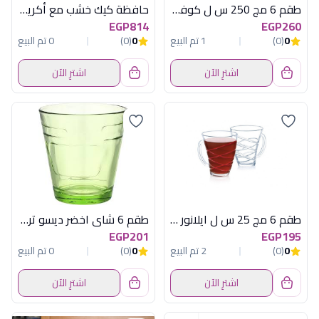
طقم 6 مج 250 س ل كوفرس تركواز باسابتشة
حافظة كيك خشب مع أكريلك صغير من أكسفورد موديل OX-15
EGP814
EGP260
0
(0)
1 تم البيع
0
(0)
0 تم البيع
اشترِ الآن
اشترِ الآن
طقم 6 مج 25 س ل ايلانور لومينارك اماراتي
طقم 6 شاى اخضر ديسو تركى
EGP201
EGP195
0
(0)
2 تم البيع
0
(0)
0 تم البيع
اشترِ الآن
اشترِ الآن