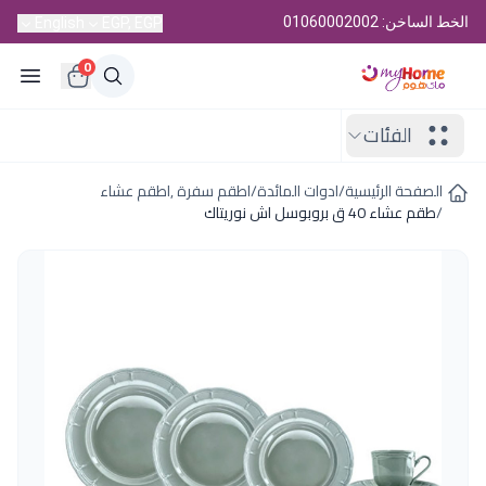
الخط الساخن: 01060002002
English
EGP, EGP
0
الفئات
الصفحة الرئيسية
/
ادوات المائدة
/
اطقم سفرة ,اطقم عشاء
/
طقم عشاء 40 ق بروبوسل اش نوريتاك