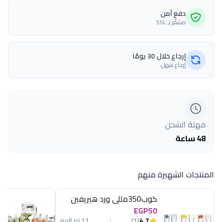
دفع آمن
مشفّر بـ SSL
إرجاع خلال 30 يومًا
إرجاع سهل
مهلة الشحن
48 ساعة
المنتجات الشهيرة منهم
كوب350مللى ورد هيريفين
EGP50
4.7
(1)
11 تم البيع