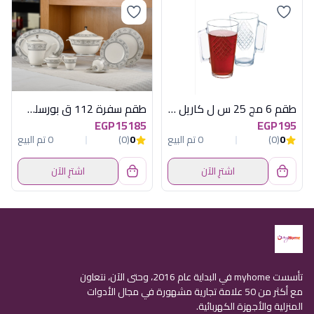
طقم 6 مج 25 س ل كاريل لومينارك اماراتي
طقم سفرة 112 ق بورسلين فولهام فضى
EGP15185
EGP195
0
(0)
0 تم البيع
0
(0)
0 تم البيع
اشترِ الآن
اشترِ الآن
تأسست myhome في البداية عام 2016، وحتى الآن، نتعاون
مع أكثر من 50 علامة تجارية مشهورة في مجال الأدوات
المنزلية والأجهزة الكهربائية.