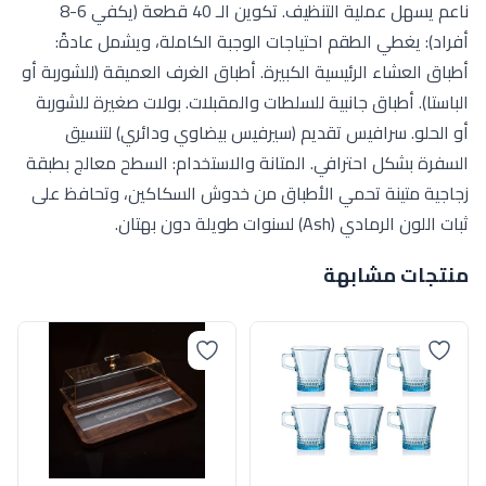
ناعم يسهل عملية التنظيف. تكوين الـ 40 قطعة (يكفي 6-8
أفراد): يغطي الطقم احتياجات الوجبة الكاملة، ويشمل عادةً:
أطباق العشاء الرئيسية الكبيرة. أطباق الغرف العميقة (للشوربة أو
الباستا). أطباق جانبية للسلطات والمقبلات. بولات صغيرة للشوربة
أو الحلو. سرافيس تقديم (سيرفيس بيضاوي ودائري) لتنسيق
السفرة بشكل احترافي. المتانة والاستخدام: السطح معالج بطبقة
زجاجية متينة تحمي الأطباق من خدوش السكاكين، وتحافظ على
ثبات اللون الرمادي (Ash) لسنوات طويلة دون بهتان.
منتجات مشابهة