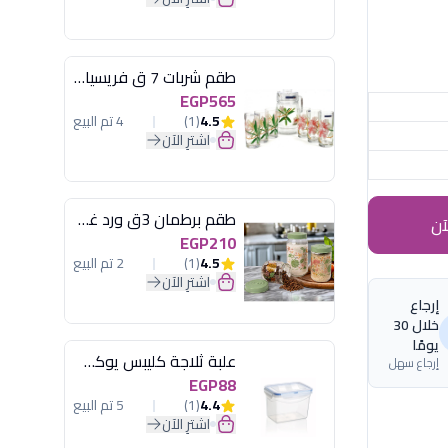
طقم شربات 7 ق فريسيا لومينارك
EGP565
4.5
(1)
4 تم البيع
اشترِ الآن
طقم برطمان 3ق ورد غطاء مينت جرين هيريفين
آن
EGP210
4.5
(1)
2 تم البيع
اشترِ الآن
إرجاع
خلال 30
يومًا
علبة ثلاجة كليبس يوكسان
إرجاع سهل
EGP88
4.4
(1)
5 تم البيع
اشترِ الآن