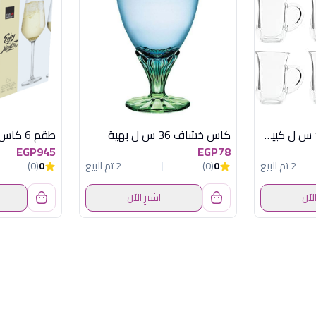
طقم 6 استكانة 140 س ل كييف باشابتشة
كاس خشاف 36 س ل بهية
EGP945
EGP78
2 تم البيع
0
(0)
2 تم البيع
0
(0)
الآن
اشترِ الآن