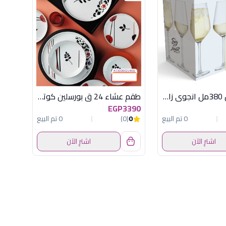
طقم 6 كاس 380مل انجوى زا مومنت
طقم عشاء 24 ق بورسلين كوتاهيا تركى
EGP3390
0 تم البيع
0
(0)
0 تم البيع
اشترِ الآن
اشترِ الآن