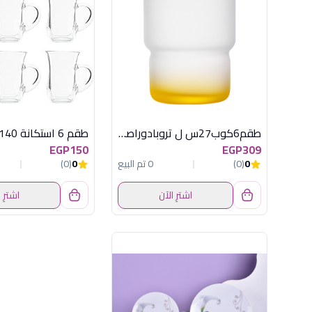
طقم6كوب27س ل تروبادوراصفرلومينارك فرنساو
EGP150
EGP309
0
(0)
0 تم البيع
0
(0)
اشترِ الآن
اشترِ 