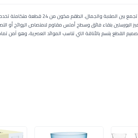
 أطباق غائرة، 6 أطباق جانبية، 6 بولات). يتميز البورسلين بنقاء فائق وسطح أملس مقاوم لامتصاص الروائح أ
ميم القطع يتسم بالأناقة التي تناسب الموائد العصرية، وهو آمن تماما