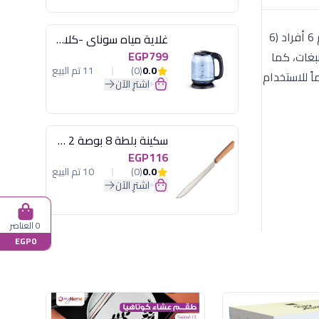
يقدم موديل 515 من كوتاهيا التركية تجربة طعام فاخرة تجمع بين الصلابة والجمال. الطقم مكون من 24 قطعة متكاملة تخدم 6 أفراد (6
غلاية مياه سوناي -كلاسيك 2200 وات، 1.7 لتر زجاج اضائة ليد - MAR-3752
EGP799
و التصبغات، كما
0.0
(0)
11 تم البيع
ً للاستخدام
اشترِ الآن
سكينة بلطة 8 بوصة 2 مسمار
EGP116
0.0
(0)
10 تم البيع
اشترِ الآن
0 العناصر
EGP0