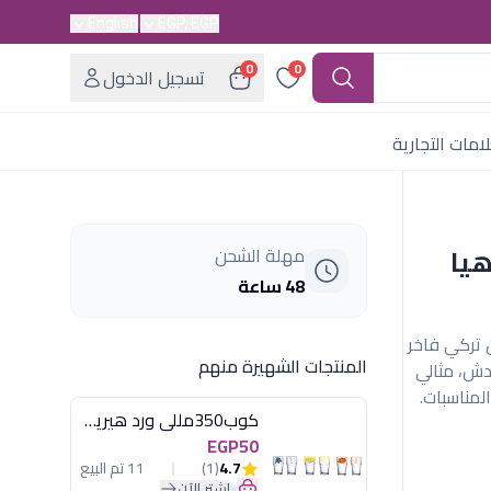
English
EGP, EGP
0
0
تسجيل الدخول
امات التجارية
اهيا
مهلة الشحن
48 ساعة
ة (موديل 515) بورسلين تركي فاخر
المنتجات الشهيرة منهم
لخدش، مثالي
مناسبات.
كوب350مللى ورد هيريفين
EGP50
4.7
(1)
11 تم البيع
اشترِ الآن