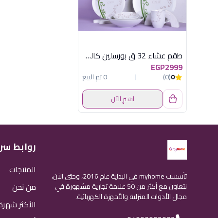
طقم عشاء 32 ق بورسلين كاللى 1
EGP2999
0
(0)
0 تم البيع
اشترِ الآن
روابط سر
المنتجات
تأسست myhome في البداية عام 2016، وحتى الآن،
من نحن
نتعاون مع أكثر من 50 علامة تجارية مشهورة في
مجال الأدوات المنزلية والأجهزة الكهربائية.
الأكثر شهرة