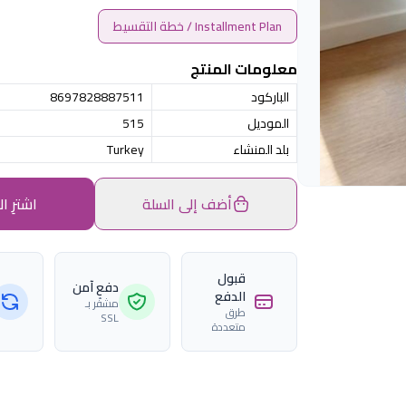
Installment Plan / خطة التقسيط
معلومات المنتج
الباركود
8697828887511
الموديل
515
بلد المنشاء
Turkey
أضف إلى السلة
اشترِ ال
قبول
دفع آمن
الدفع
مشفّر بـ
طرق
SSL
متعددة