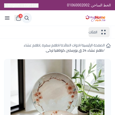
الخط الساخن: 01060002002
English
EGP, EGP
0
الفئات
الصفحة الرئيسية
/
ادوات المائدة
/
اطقم سفرة ,اطقم عشاء
/
طقم عشاء 24 ق بورسلين كوتاهيا تركى