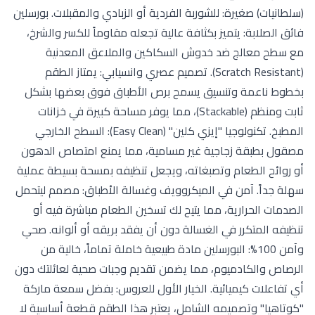
(سلطانيات) صغيرة: للشوربة الفردية أو الزبادي والمقبلات. بورسلين
فائق الصلابة: يتميز بكثافة عالية تجعله مقاوماً للكسر والشرخ،
مع سطح معالج ضد خدوش السكاكين والملاعق المعدنية
(Scratch Resistant). تصميم عصري وانسيابي: يمتاز الطقم
بخطوط ناعمة وتنسيق يسمح برص الأطباق فوق بعضها بشكل
ثابت ومنظم (Stackable)، مما يوفر مساحة كبيرة في خزانات
المطبخ. تكنولوجيا "إيزي كلين" (Easy Clean): السطح الخارجي
مصقول بطبقة زجاجية غير مسامية، مما يمنع امتصاص الدهون
أو روائح الطعام وتصبغاته، ويجعل تنظيفه بمسحة بسيطة عملية
سهلة جداً. آمن في الميكروويف وغسالة الأطباق: مصمم ليتحمل
الصدمات الحرارية، مما يتيح لك تسخين الطعام مباشرة فيه أو
تنظيفه المتكرر في الغسالة دون أن يفقد بريقه أو ألوانه. صحي
وآمن 100%: البورسلين مادة طبيعية خاملة تماماً، خالية من
الرصاص والكادميوم، مما يضمن تقديم وجبات صحية لعائلتك دون
أي تفاعلات كيميائية. الخيار الأول للعروس: بفضل سمعة ماركة
"كوتاهيا" وتصميمه الشامل، يعتبر هذا الطقم قطعة أساسية لا