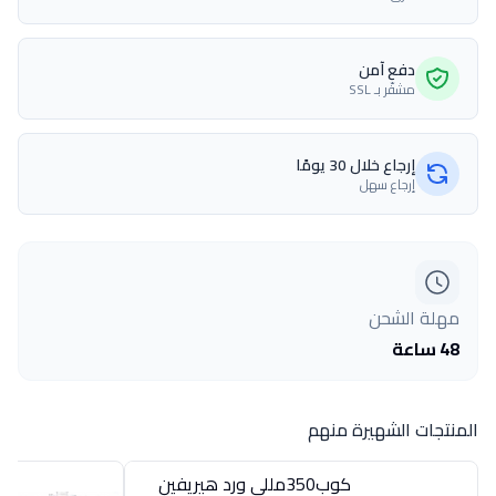
دفع آمن
مشفّر بـ SSL
إرجاع خلال 30 يومًا
إرجاع سهل
مهلة الشحن
48 ساعة
المنتجات الشهيرة منهم
كوب350مللى ورد هيريفين