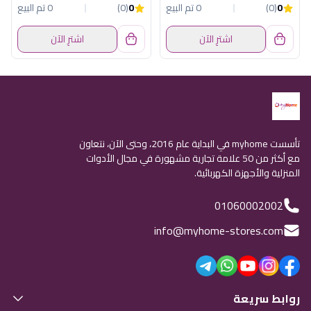
0
(0)
0 تم البيع
0
(0)
0 تم البيع
اشترِ الآن
اشترِ الآن
تأسست myhome في البداية عام 2016، وحتى الآن، نتعاون
مع أكثر من 50 علامة تجارية مشهورة في مجال الأدوات
المنزلية والأجهزة الكهربائية.
01060002002
info@myhome-stores.com
روابط سريعة