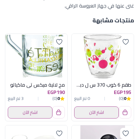
غنى عنها في جهاز العروسة الراقي.
منتجات مشابهة
طقم 6 كوب 370 س ل دبل اكوا اولد فاشون
مج لاتية ميكس تى ماكياتو
EGP190
EGP195
0
(0)
0 تم البيع
0
(0)
3 تم البيع
اشترِ الآن
اشترِ الآن