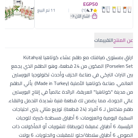
EGP50
4.7
(1)
11 تم البيع
اشترِ الآن
عن المنتج
التقييمات
ارتقِ بمستوى ضيافتك مع طقم عشاء كوتاهيا (Kütahya
Porselen Set) المكون من 24 قطعة، وهو الطقم الذي يجمع
بين التراث التركي في صناعة الخزف وأحدث تكنولوجيا البورسلين
العالمي. صناعة كوتاهيا الأصلية (Made in Turkey): يأتي الطقم
من مدينة "كوتاهيا" العريقة، الرائدة عالمياً في إنتاج البورسلين
عالي الجودة، مما يضمن لك قطعة فنية شديدة التحمل والنقاء.
طقم متكامل لـ 6 أفراد (24 قطعة): توزيع مثالي يلبي احتياجات
السفرة اليومية والعزومات: 6 أطباق مسطحة كبيرة: للوجبات
الرئيسية. 6 أطباق غميقة (غويطة): للشوربات أو المأكولات ذات
الصوص. 6 أطباق سلاطة/حلو: للمقبلات والحلويات. 6 بولات