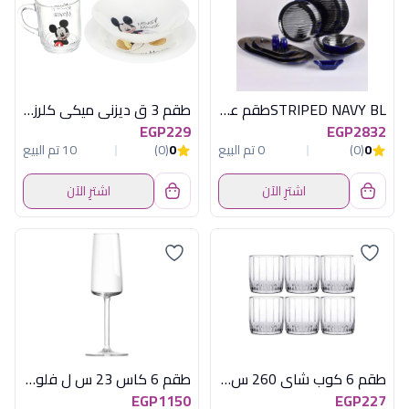
STRIPED NAVY BLطقم عشاء 30ق لوب اكسفورد
طقم 3 ق ديزنى ميكى كلرز لومينارك اماراتى
EGP229
EGP2832
0
(0)
0 تم البيع
0
(0)
10 تم البيع
اشترِ الآن
اشترِ الآن
طقم 6 كوب شاى 260 س ل ليا باشابتشة
طقم 6 كاس 23 س ل فلوت جراندور
EGP1150
EGP227