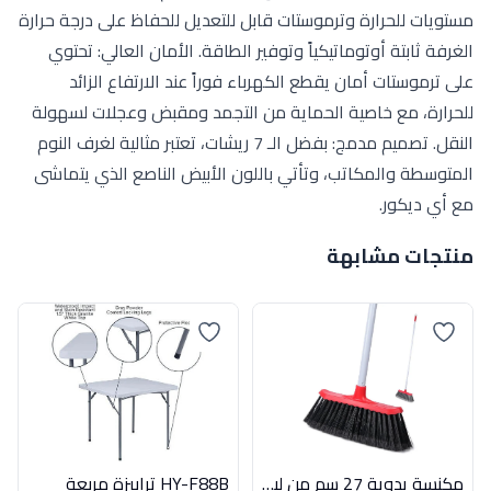
مستويات للحرارة وترموستات قابل للتعديل للحفاظ على درجة حرارة
الغرفة ثابتة أوتوماتيكياً وتوفير الطاقة. الأمان العالي: تحتوي
على ترموستات أمان يقطع الكهرباء فوراً عند الارتفاع الزائد
للحرارة، مع خاصية الحماية من التجمد ومقبض وعجلات لسهولة
النقل. تصميم مدمج: بفضل الـ 7 ريشات، تعتبر مثالية لغرف النوم
المتوسطة والمكاتب، وتأتي باللون الأبيض الناصع الذي يتماشى
مع أي ديكور.
منتجات مشابهة
مكنسة يدوية 27 سم من لياو موديل L20002
HY-F88B ترابيزة مربعة