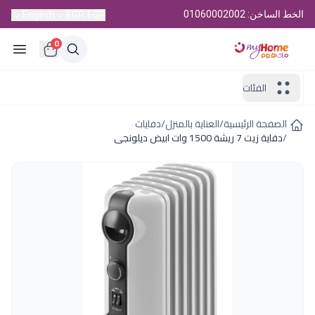
الخط الساخن: 01060002002
English
EGP, EGP
0
الفئات
الصفحة الرئيسية
/
العناية بالمنزل
/
دفايات
/
دفاية زيت 7 ريشة 1500 وات ابيض ديلونجى