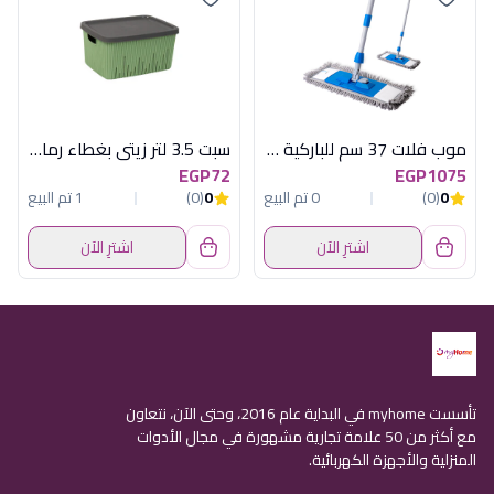
موب فلات 37 سم للباركية بخزان كلينر
سبت 3.5 لتر زيتى بغطاء رمادى هيريفين
EGP72
EGP1075
0
(0)
0 تم البيع
0
(0)
1 تم البيع
اشترِ الآن
اشترِ الآن
تأسست myhome في البداية عام 2016، وحتى الآن، نتعاون
مع أكثر من 50 علامة تجارية مشهورة في مجال الأدوات
المنزلية والأجهزة الكهربائية.