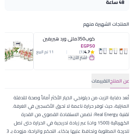
48 ساعة
المنتجات الشهيرة منهم
كوب350مللى ورد هيريفين
EGP50
4.7
(1)
11 تم البيع
اشترِ الآن
عن المنتج
التقييمات
تُعد دفاية الزيت من ديلونجي الخيار الأكثر أماناً وصحة للتدفئة
المنزلية، حيث توفر حرارة ناعمة لا تحرق الأكسجين في الغرفة.
تقنية Real Energy: تضمن الاستفادة القصوى من القدرة
الكهربائية (1500 وات) عبر زيادة تدريجية في الحرارة حتى تصل
للدرجة المطلوبة وتحافظ عليها بذكاء. التحكم والراحة: مزودة بـ 3