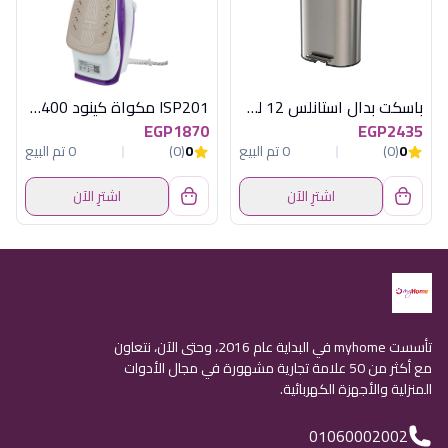
باسكت بدال استانلس 12 لتر بيضاوى هومفل
ISP201 مكواة كينود 2400 وات
EGP1870
EGP2435
0
(0)
0 تم البيع
0
(0)
0 تم البيع
اشترِ الآن
اشترِ الآن
تأسست myhome في البداية عام 2016، وحتى الآن، نتعاون
مع أكثر من 50 علامة تجارية مشهورة في مجال الأدوات
المنزلية والأجهزة الكهربائية.
01060002002