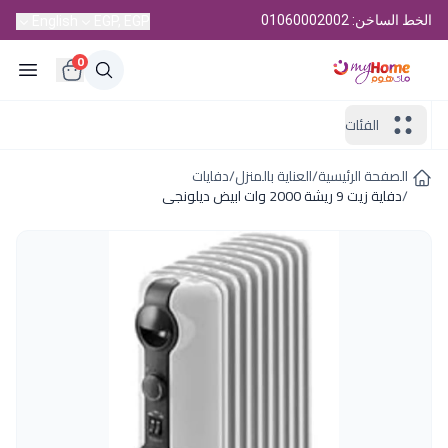
الخط الساخن: 01060002002
English
EGP, EGP
0
الفئات
الصفحة الرئيسية
/
العناية بالمنزل
/
دفايات
/
دفاية زيت 9 ريشة 2000 وات ابيض ديلونجى