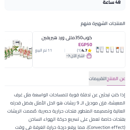
48 ساعة
المنتجات الشهيرة منهم
كوب350مللى ورد هيريفين
EGP50
4.7
(1)
11 تم البيع
اشترِ الآن
عن المنتج
التقييمات
إذا كنتِ تبحثين عن تدفئة قوية للمساحات الواسعة مثل غرف
المعيشة، فإن موديل الـ 9 ريشات هو الحل الأمثل بفضل قدرته
العالية وتصميمه المتطور. فتحات حرارية حصرية: صُممت الريشات
بفتحات خاصة تعمل على تسريع حركة الهواء الساخن
(Convection effect)، مما يرفع درجة حرارة الغرفة في وقت