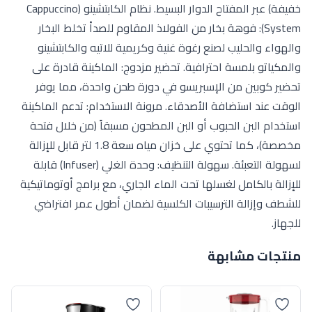
خفيفة) عبر المفتاح الدوار البسيط. نظام الكابتشينو (Cappuccino
System): فوهة بخار من الفولاذ المقاوم للصدأ تخلط البخار
والهواء والحليب لصنع رغوة غنية وكريمية للاتيه والكابتشينو
والمكياتو بلمسة احترافية. تحضير مزدوج: الماكينة قادرة على
تحضير كوبين من الإسبريسو في دورة طحن واحدة، مما يوفر
الوقت عند استضافة الأصدقاء. مرونة الاستخدام: تدعم الماكينة
استخدام البن الحبوب أو البن المطحون مسبقاً (من خلال فتحة
مخصصة)، كما تحتوي على خزان مياه سعة 1.8 لتر قابل للإزالة
لسهولة التعبئة. سهولة التنظيف: وحدة الغلي (Infuser) قابلة
للإزالة بالكامل لغسلها تحت الماء الجاري، مع برامج أوتوماتيكية
للشطف وإزالة الترسيبات الكلسية لضمان أطول عمر افتراضي
للجهاز.
منتجات مشابهة