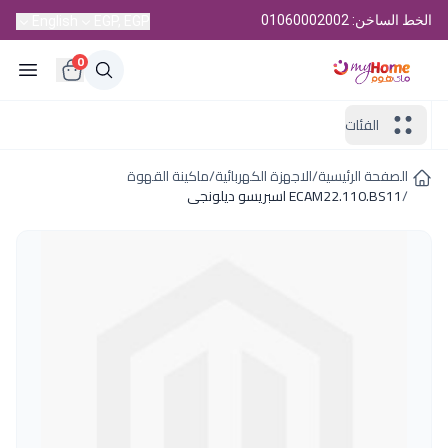
الخط الساخن: 01060002002
English
EGP, EGP
0
الفئات
الصفحة الرئيسية
/
الاجهزة الكهربائية
/
ماكينة القهوة
/
ECAM22.110.BS11 اسبريسو ديلونجى