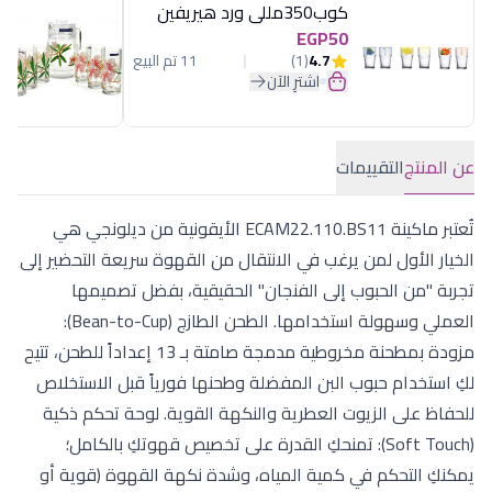
كوب350مللى ورد هيريفين
EGP50
4.7
(1)
11 تم البيع
اشترِ الآن
عن المنتج
التقييمات
تُعتبر ماكينة ECAM22.110.BS11 الأيقونية من ديلونجي هي
الخيار الأول لمن يرغب في الانتقال من القهوة سريعة التحضير إلى
تجربة "من الحبوب إلى الفنجان" الحقيقية، بفضل تصميمها
العملي وسهولة استخدامها. الطحن الطازج (Bean-to-Cup):
مزودة بمطحنة مخروطية مدمجة صامتة بـ 13 إعداداً للطحن، تتيح
لكِ استخدام حبوب البن المفضلة وطحنها فورياً قبل الاستخلاص
للحفاظ على الزيوت العطرية والنكهة القوية. لوحة تحكم ذكية
(Soft Touch): تمنحكِ القدرة على تخصيص قهوتكِ بالكامل؛
يمكنكِ التحكم في كمية المياه، وشدة نكهة القهوة (قوية أو