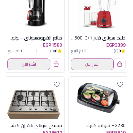
خلاط سوناي فلير 3/1 ,500 وات , 2 سرعة , احمر SH-6060
صانع القهوةسوناي - بونو- 1000 وات، سعة 10-12 أكواب- SH-1212
EGP1589
EGP3399
0
(0)
0 تم البيع
0
(0)
1 تم البيع
اشترِ الآن
اشترِ الآن
HG230 شواية كينود
مسطح سوناى بلت إن 5 شعلة 90 سم استانلس - شعلات ساباف (SABAF) إيطالية وحوامل زهر
EGP8610
EGP3810