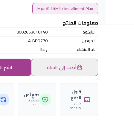
Installment Plan / خطة التقسيط
معلومات المنتج
الباركود
8002653610140
الموديل
ALBPO770
بلد المنشاء
Italy
أضف إلى السلة
اشترِ ال
قبول
دفع آمن
الدفع
مشفّر بـ
طرق
SSL
متعددة