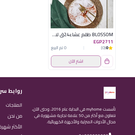
BLOSSOM طقم عشاء24ق لامع تركى اكسفورد
EGP2711
0
(0)
0 تم البيع
اشترِ الآن
روابط سر
المنتجات
تأسست myhome في البداية عام 2016، وحتى الآن،
من نحن
نتعاون مع أكثر من 50 علامة تجارية مشهورة في
مجال الأدوات المنزلية والأجهزة الكهربائية.
الأكثر شهرة