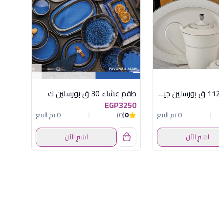
طقم سفرة 112 ق بورسلين جينيف
طقم عشاء 30 ق بورسلين ك
EGP3250
0 تم البيع
0
(0)
0 تم البيع
اشترِ الآن
اشترِ الآن