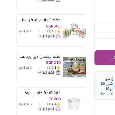
طقم شربات 7 ق فريسيا لومينارك
EGP565
4.5
(1)
4 تم البيع
اشترِ الآن
طقم برطمان 3ق ورد غطاء مينت جرين هيريفين
آن
EGP210
4.5
(1)
2 تم البيع
اشترِ الآن
إرجاع
خلال 30
يومًا
علبة ثلاجة كليبس يوكسان
إرجاع سهل
EGP88
4.4
(1)
5 تم البيع
اشترِ الآن