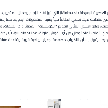
طقم Organic Mix هو الخيار الأمثل لمن يفضلون التصاميم العصرية البسيطة (Minimalist) التي تبرز نقاء الزجاج وجم
 بانحناءات طبيعية غير منتظمة قليلاً تعطي انطباعاً فنياً يشبه المشغولات اليدوية، مما ي
 بول" (Highball): تصميم طويل ونحيف، وهو الشكل المثالي لتقديم "الكوكتيلات"، العصائر ذات الطبق
 الزجاج شفاف تماماً وخالٍ من أي نقوش ملونة، مما يجعله يليق بأي طق
ظهره الرقيق، إلا أن الأكواب مصممة بجدران زجاجية قوية وقاعدة متينة