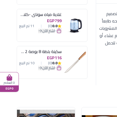
ال المشروب. تصميم
غلاية مياه سوناي -كلاسيك 2200 وات، 1.7 لتر زجاج اضائة ليد - MAR-3752
EGP799
منحه طابعاً
0.0
(0)
11 تم البيع
ات، والمشروبات
اشترِ الآن
م عشاء أو
 تتحمل
سكينة بلطة 8 بوصة 2 مسمار
EGP116
0.0
(0)
10 تم البيع
اشترِ الآن
0 العناصر
EGP0