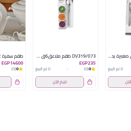
215 طقم شوك 6 ق صغيرة يد بورسلين ديفا
DV319/073 طقم ملاعق6ق كبيرة استانلس ديفا
EGP14600
EGP235
0 تم البيع
0
(0)
0 تم البيع
0
(0)
الآن
اشترِ الآن