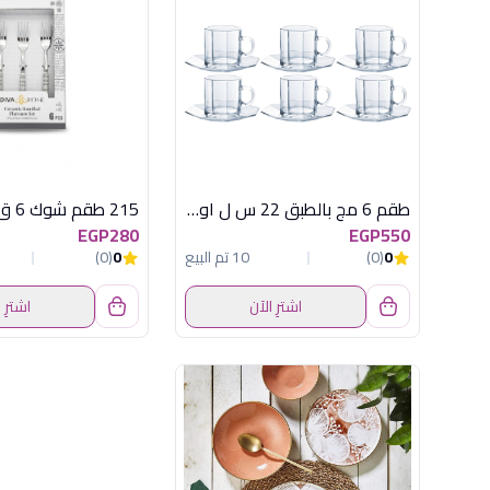
طقم 6 مج بالطبق 22 س ل اوكتيم لومينارك
EGP280
EGP550
0
(0)
10 تم البيع
0
(0)
اشترِ الآن
اشترِ 