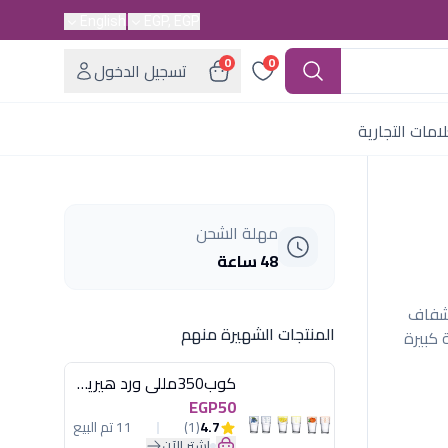
English
EGP, EGP
0
0
تسجيل الدخول
امات التجارية
مهلة الشحن
48 ساعة
 شفاف
المنتجات الشهيرة منهم
كبيرة
كوب350مللى ورد هيريفين
EGP50
4.7
(1)
11 تم البيع
اشترِ الآن