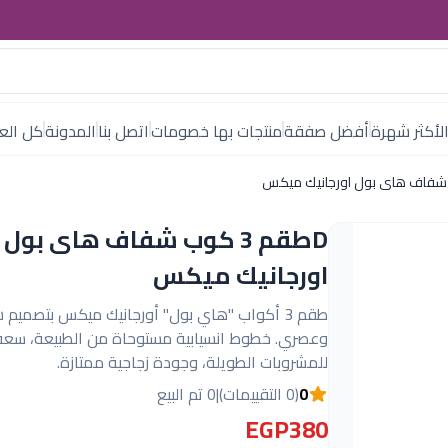
لأكثر شهرة
أفضل صفقة
منتجات بها خصومات
اتصل بنا
المدونة
كل العل
Dطقم 3 كوب شفاف هاى بول
اورجانيك ميكس
طقم 3 أكواب "هاي بول" أورجانيك ميكس بتصميم
وعصري. خطوط انسيابية مستوحاة من الطبيعة، سعة 
للمشروبات الطويلة، وجودة زجاجية ممتازة.
0
(0 التقييمات)
|
0 تم البيع
EGP380