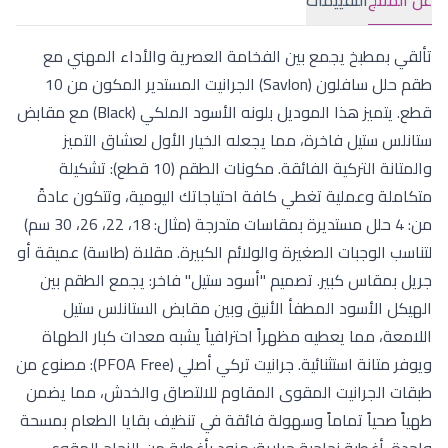
تألقي بمطبخ يجمع بين الفخامة العصرية والأداء المهني مع
طقم حلل سافلون (Savlon) الجرانيت المستدير المكون من 10
قطع. يتميز هذا الموديل بلونه الأسود الملكي (Black) مع مقابض
ستانلس ستيل فاخرة، مما يجعله الخيار الأول لعشاق التميز
والمتانة التركية الفائقة. مكونات الطقم (10 قطع): تشكيلة
متكاملة وعملية تغطي كافة احتياجاتك اليومية، وتتكون عادةً
من: 4 حلل مستديرة بمقاسات متدرجة (مثال: 18، 22، 26، 30 سم)
لتناسب الوجبات الصغيرة والولائم الكبيرة. مقلاة (طاسة) عميقة أو
جريل بمقاس كبير. تصميم "أسود ستيل" فاخر: يجمع الطقم بين
الهيكل الأسود المطفأ الأنيق وبين مقابض الستانلس ستيل
اللامعة، مما يعطيه مظهراً احترافياً يشبه معدات كبار الطهاة
ويوفر متانة استثنائية. جرانيت تركي أصلي (PFOA Free): مصنوع من
طبقات الجرانيت المقوى المقاوم للالتصاق والخدش، مما يضمن
طهياً صحياً تماماً وسهولة فائقة في تنظيف بقايا الطعام بمسحة
واحدة. أغطية زجاجية حرارية: مزود بأغطية من الزجاج المقوى