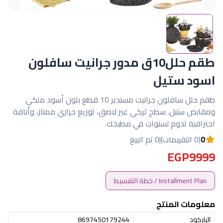
طقم حلل10ق مدور جرانيت سافلون
اسود ستيل
طقم حلل سافلون جرانيت مستدير 10 قطع بلون أسود ملكي
ومقابض ستيل. سطح تركي غير لاصق، توزيع حراري ممتاز، وأناقة
احترافية تدوم لسنوات في مطبخك.
0
(0 التقييمات)
|
0 تم البيع
EGP9999
Installment Plan / خطة التقسيط
معلومات المنتج
الباركود
8697450179244