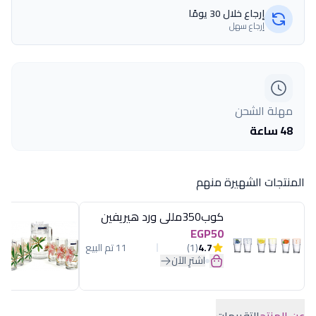
إرجاع خلال 30 يومًا
إرجاع سهل
مهلة الشحن
48 ساعة
المنتجات الشهيرة منهم
كوب350مللى ورد هيريفين
EGP50
4.7
(1)
11 تم البيع
اشترِ الآن
عن المنتج
التقييمات