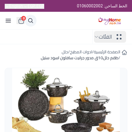
الخط الساخن: 01060002002
English
EGP, EGP
0
الفئات
الصفحة الرئيسية
/
ادوات المطبخ
/
حلل
/
طقم حلل10ق مدور جرانيت سافلون اسود ستيل