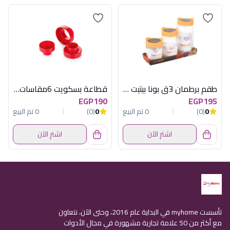
طقم برطمان 3ق بونا بيتيت هيريفين
قطاعة بسكويت 6مقاسات دوائر
EGP190
EGP195
0
(0)
0 تم البيع
0
(0)
0 تم البيع
اشترِ الآن
اشترِ الآن
تأسست myhome في البداية عام 2016، وحتى الآن، نتعاون
مع أكثر من 50 علامة تجارية مشهورة في مجال الأدوات