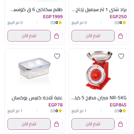
براد شاى 1 لتر سيمبيل زجاج حرارى ترميسيل
طقم سكاكين 6 ق كونسبت باستاند هابى هوم
EGP1999
EGP250
0
(0)
0 تم البيع
0
(0)
0 تم البيع
اشترِ الآن
اشترِ الآن
NR-5KG ميزان مطبخ 5 كيلو الوان
علبة ثلاجة كليبس يوكسان
EGP78
EGP845
0
(0)
1 تم البيع
0
(0)
1 تم البيع
اشترِ الآن
اشترِ الآن