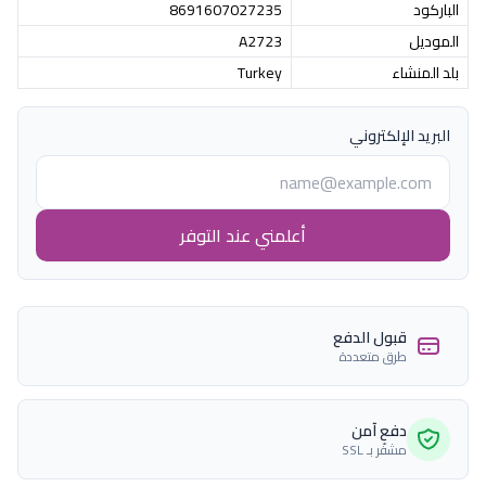
الباركود
8691607027235
الموديل
A2723
بلد المنشاء
Turkey
البريد الإلكتروني
أعلمني عند التوفر
قبول الدفع
طرق متعددة
دفع آمن
مشفّر بـ SSL