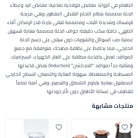
الطعام في الزوايا. مقابض فولاذية صناعية: مقابض اليد وغطاء
الحلة مصممة بنظام اللحام النقطي المتطور، وهي مريحة
للإمساك وشديدة الثبات، ومصممة لتبقى باردة قدر الإمكان أثناء
الطهي. حافة سكب دقيقة: حواف الحلة مصممة بعناية لتسهيل
عملية صب السوائل والشوربات دون سيلان على جسم الحلة
الخارجي، مما يحافظ على نظافة مطبخك. متوافقة مع جميع
المواقد: تعمل بكفاءة مطلقة على الغاز، الكهرباء، السيراميك،
ومثالية جداً لمواقد "الاندكشن" (Induction) بفضل قاعدتها
المسطحة والممغنطة. سهولة العناية واللمعان: السطح الخارجي
المصقول بعناية يقاوم الالتصاق والتبصيم، وهي آمنة تماماً
للتنظيف في غسالة الأطباق دون تأثر جودتها.
منتجات مشابهة