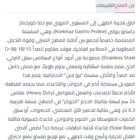
عن المنتج
التقييمات
ارتقِ بتجربة الطهي إلى المستوى المهني مع حلة كوركماز
جاسترو برولين (Korkmaz Gastro Proline)، وهي السلسلة
المصممة خصيصاً لتجمع بين أناقة المطبخ المنزلي وقوة التحمل
المطلوبة في المطاعم الفاخرة. فولاذ مقاوم للصدأ 18/10 (Cr-Ni
Stainless Steel): مصنوعة من أجود أنواع الستانلس ستيل التركي،
الذي يتميز بصلابة استثنائية ولمعان يدوم طويلاً، مع ضمان كامل
ضد الصدأ والتآكل. سلسلة "برو لاين" الاحترافية: يتميز هذا
الموديل بسماكة أكبر في الجوانب والقاعدة، مما يجعله القطعة
الأكثر تحملاً للصدمات والعمل المتواصل (Heavy Duty). مقاس
24 سم (سعة مثالية): الحجم "الجوكر" في المطبخ، بسعة تقريبية
6.3 لتر، وهي مثالية لتحضير الأرز، المحاشي، الخضروات، أو سلق
الكميات المتوسطة من اللحوم والدواجن. قاعدة كبسولية فائقة
(Solar Base): قاعدة ثلاثية الطبقات عريضة جداً تضمن أقصى
انتقال للحرارة وأسرع وقت للطهي، مع توزيع متساوٍ يمنع احتراق