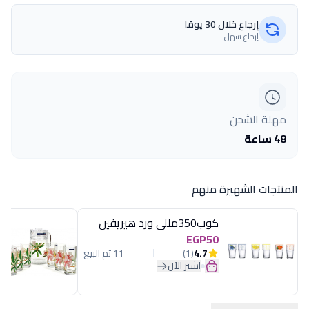
إرجاع خلال 30 يومًا
إرجاع سهل
مهلة الشحن
48 ساعة
المنتجات الشهيرة منهم
كوب350مللى ورد هيريفين
EGP50
4.7
(1)
11 تم البيع
اشترِ الآن