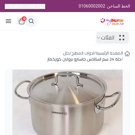
الخط الساخن: 01060002002
English
EGP, EGP
0
الفئات
الصفحة الرئيسية
/
ادوات المطبخ
/
حلل
/
حلة 24 سم استانلس جاسترو برولين كوركماز