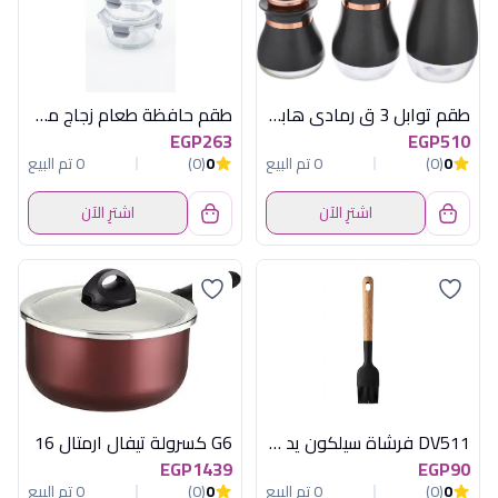
طقم توابل 3 ق رمادى هابى هوم
طقم حافظة طعام زجاج مدور قطعتين 34 أونصة أكسفورد - 3CC095-0CL
EGP263
EGP510
0
(0)
0 تم البيع
0
(0)
0 تم البيع
اشترِ الآن
اشترِ الآن
DV511 فرشاة سيلكون يد خشب ديفا
G6 كسرولة تيفال ارمتال 16
EGP1439
EGP90
0
(0)
0 تم البيع
0
(0)
0 تم البيع