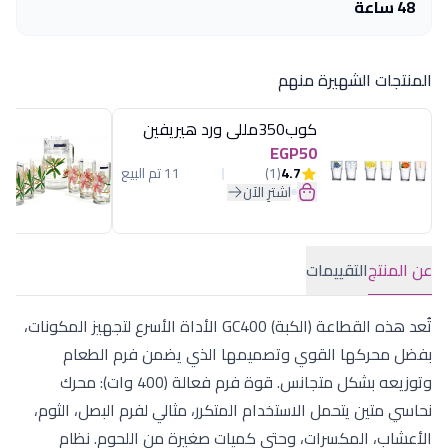
48 ساعة
المنتجات الشهيرة منهم
كوب350مللى ورد هيريفين
EGP50
4.7
(1)
11 تم البيع
اشترِ الآن
عن المنتج
التقييمات
تُعد هذه القطاعة (الكبة) GC400 الأداة الأسرع لتجهيز المكونات،
بفضل محركها القوي وتصميمها الذي يضمن فرم الطعام
وتوزيعه بشكل متجانس. قوة فرم فعالة (400 وات): محرك
نحاسي متين يتحمل الاستخدام المتكرر، مثالي لفرم البصل، الثوم،
الأعشاب، المكسرات، وحتى كميات صغيرة من اللحوم. نظام