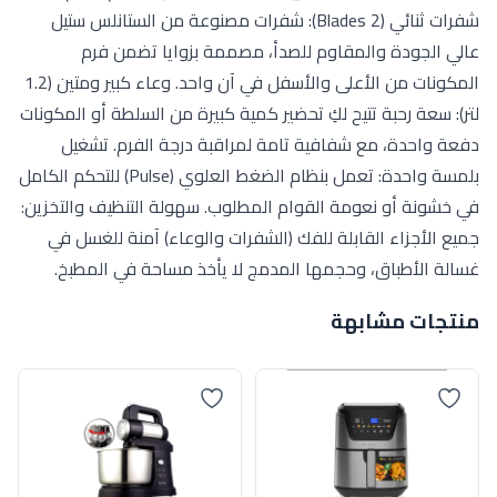
شفرات ثنائي (2 Blades): شفرات مصنوعة من الستانلس ستيل
عالي الجودة والمقاوم للصدأ، مصممة بزوايا تضمن فرم
المكونات من الأعلى والأسفل في آن واحد. وعاء كبير ومتين (1.2
لتر): سعة رحبة تتيح لكِ تحضير كمية كبيرة من السلطة أو المكونات
دفعة واحدة، مع شفافية تامة لمراقبة درجة الفرم. تشغيل
بلمسة واحدة: تعمل بنظام الضغط العلوي (Pulse) للتحكم الكامل
في خشونة أو نعومة القوام المطلوب. سهولة التنظيف والتخزين:
جميع الأجزاء القابلة للفك (الشفرات والوعاء) آمنة للغسل في
غسالة الأطباق، وحجمها المدمج لا يأخذ مساحة في المطبخ.
منتجات مشابهة