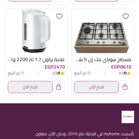
مسطح سوناى بلت إن 5 شعلة 90 سم استانلس - شعلات ساباف (SABAF) إيطالية وحوامل زهر
غلاية براون 1.7 لتر 2200 وات ابيض
EGP2470
EGP8610
0
(0)
0 تم البيع
0
(0)
0 تم البيع
اشترِ الآن
اشترِ الآن
تأسست myhome في البداية عام 2016، وحتى الآن، نتعاون