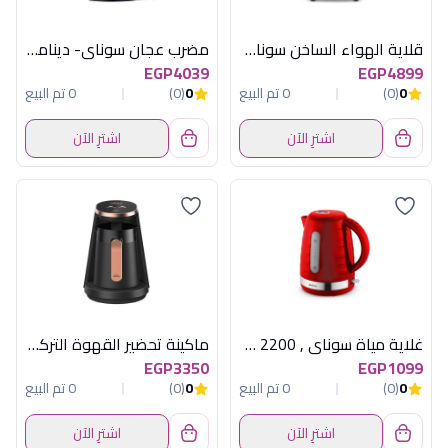
قلاية الهواء الساخن سوناي ,كوك ماستر برو , ديجيتال , 2000وات , 7 لتر , 8 برنامج للطهي , سلفير – MAR-711
مضرب عجان سوناي- ديناميكى 500 وات، 3 لتر، 5 سرعات- SH-M800
EGP4039
EGP4899
0
(0)
0 تم البيع
0
(0)
0 تم البيع
اشترِ الآن
اشترِ الآن
غلاية مياة سوناي , 2200 وات , 1.7 لتر, احمرSH-3777
ماكينة تحضير القهوة التركية أرزوم أوكا مينيو نحاسي
EGP3350
EGP1099
0
(0)
0 تم البيع
0
(0)
0 تم البيع
اشترِ الآن
اشترِ الآن