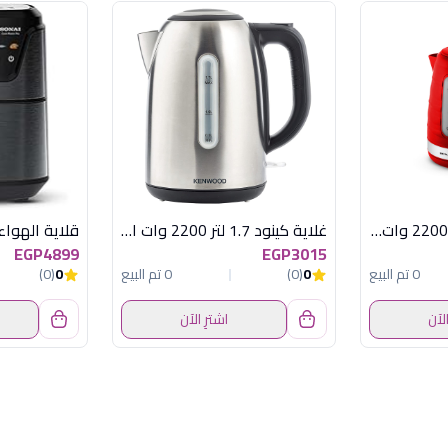
غلاية مياة سوناي , 2200 وات , 1.7 لتر, احمرSH-3777
غلاية كينود 1.7 لتر 2200 وات استانلس
EGP4899
EGP3015
0 تم البيع
0
(0)
0 تم البيع
0
(0)
الآن
اشترِ الآن