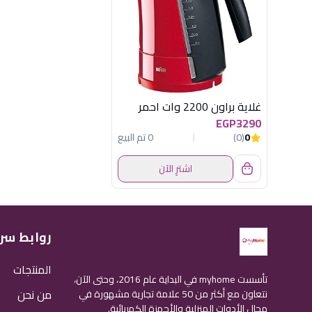
غلاية براون 2200 وات احمر
EGP3290
0
(0)
0 تم البيع
اشترِ الآن
روابط سر
المنتجات
تأسست myhome في البداية عام 2016، وحتى الآن،
من نحن
نتعاون مع أكثر من 50 علامة تجارية مشهورة في
مجال الأدوات المنزلية والأجهزة الكهربائية.