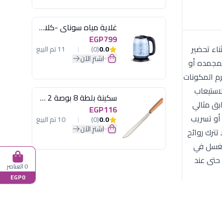
غلاية مياه سوناي -كلاسيك 2200 وات، 1.7 لتر زجاج اضائة ليد - MAR-3752
EGP799
ام أثناء تحضير
0.0
(0)
11 تم البيع
اشترِ الآن
لمجمده أو
رم المكونات
استيعاب
سكينة بلطة 8 بوصة 2 مسمار
بق مثالي
EGP116
ز أو تسريب
0.0
(0)
10 تم البيع
اشترِ الآن
 ولا تترك روائح
للغسل في
 حتى عند
0 العناصر
EGP0