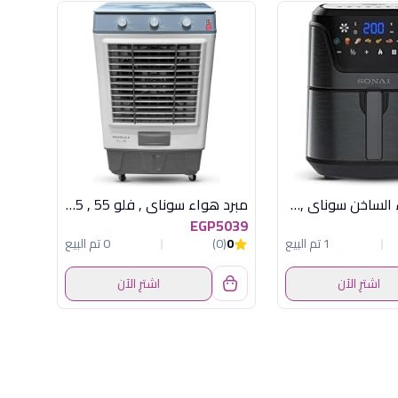
قلاية الهواء الساخن سوناي ,كوك ماستر برو , ديجيتال , 2000وات , 7 لتر , 8 برنامج للطهي , أسود –MAR-711
مبرد هواء سوناي , فلو 55 , 55 لتر , 3 سرعات MAR 55 AC
EGP5039
1 تم البيع
0
(0)
0 تم البيع
اشترِ الآن
اشترِ الآن