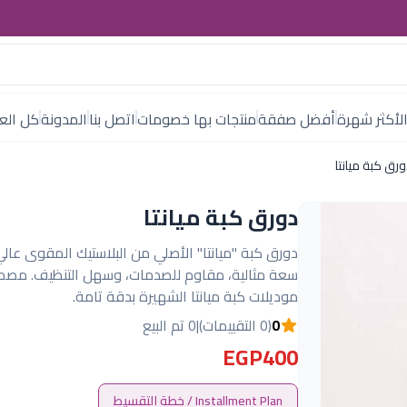
لأكثر شهرة
أفضل صفقة
منتجات بها خصومات
اتصل بنا
المدونة
كل العل
رق كبة ميانتا
دورق كبة ميانتا
دورق كبة "ميانتا" الأصلي من البلاستيك المقوى عالي
سعة مثالية، مقاوم للصدمات، وسهل التنظيف. مصم
موديلات كبة ميانتا الشهيرة بدقة تامة.
0
(0 التقييمات)
|
0 تم البيع
EGP400
Installment Plan / خطة التقسيط