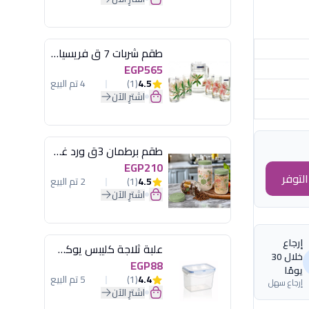
طقم شربات 7 ق فريسيا لومينارك
EGP565
4.5
(1)
4 تم البيع
اشترِ الآن
طقم برطمان 3ق ورد غطاء مينت جرين هيريفين
EGP210
لتوفر
4.5
(1)
2 تم البيع
اشترِ الآن
إرجاع
علبة ثلاجة كليبس يوكسان
خلال 30
EGP88
يومًا
4.4
(1)
5 تم البيع
إرجاع سهل
اشترِ الآن