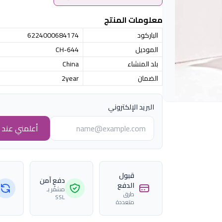
معلومات المنتج
الباركود
6224000684174
الموديل
CH-644
بلد المنشاء
China
الضمان
2year
البريد الإلكتروني
أعلمني عند ا
قبول
دفع آمن
الدفع
مشفّر بـ
طرق
SSL
متعددة