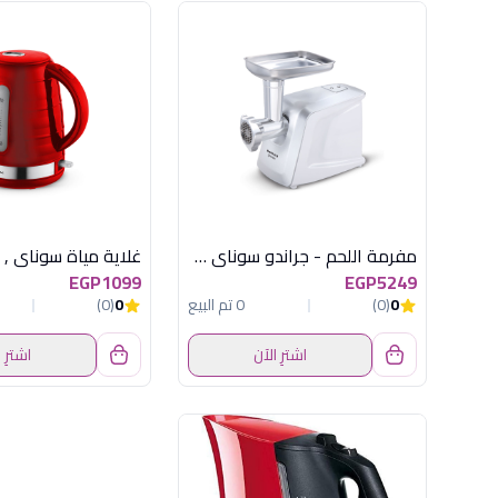
مفرمة اللحم - جراندو سوناي 1600 وات، 3 اقراص للفرم - ابيض SH-4400
EGP1099
EGP5249
0
(0)
0 تم البيع
0
(0)
اشترِ الآن
اشترِ 