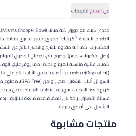
عن المنتج
التقييمات
جد
الطعام. بلاستيك "أكريليك" مقوى: يتميز الدورق بمتانة ع
المكسرات، كما أنه مقاوم للشرخ والكسر الناتج عن الاستخ
(بصل، خضروات، لحوم) بوضوح تام، لضمان الوصول للقوام 
كميات عائلية مناسبة للفرم والخلط، مما يوفر عليكِ الو
(Original Fit): قطعة غيار أصلية تضمن الثبات التا
السوائل أثناء ال
كريهة بعد التنظيف. سهولة التنظيف العالية: بفضل سطحه
غسالة الأطباق لراحة بال تامة. قاعدة مانعة للانزلاق: ي
التشغيل على أقصى سرعة
منتجات مشابهة