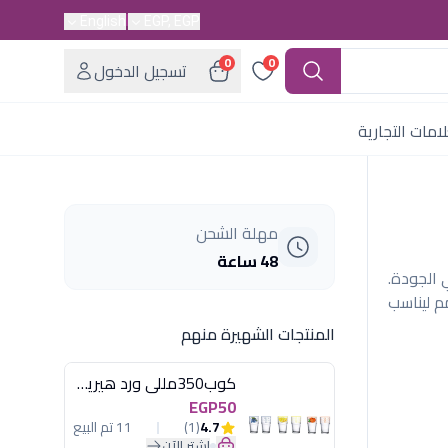
English
EGP, EGP
0
0
تسجيل الدخول
امات التجارية
مهلة الشحن
48 ساعة
 الجودة.
م ليناسب
المنتجات الشهيرة منهم
كوب350مللى ورد هيريفين
EGP50
4.7
(1)
11 تم البيع
اشترِ الآن