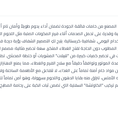
دي كبتك مع دورق كبة ميانتا (Mianta Chopper Bowl)، المصنع من خامات فائقة الجودة لضمان أداء يدوم طويلاً وأمان ت
الية وقدرة على تحمل الصدمات أثناء فرم المكونات الصلبة مثل اللحوم ا
دام اليومي. شفافية كريستالية: يتيح لكِ التصميم الشفاف رؤية درجة ف
المطلوب دون الحاجة لفتح الغطاء المتكرر. سعة تحضير مثالية: مصمم ل
قت في تحضير كميات كبيرة من "تتبيلات" المشويات أو خلطة المحشي. تطا
م على قاعدة الموتور وتوافقاً دقيقاً مع سلاح الفرم والغطاء، مما يمنع الاهتزا
تشغيل. صحي وآمن (BPA Free): مصنوع من مواد خام آمنة تماماً على الغذاء، لا تتفاعل مع الأطعمة الساخنة
 الأملس، تنزلق منه بقايا الدهون واللحوم بسهولة، وهو آمن تماماً 
دعم تركيب "الكاوتشة" السفلية التي تضمن ثبات الكبة على رخامة المطبخ