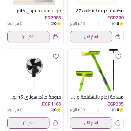
مكنسة يدوية للتنظيف 27 سم من لياو موديل K130033
موب فلات بالجردل كلينر
EGP985
EGP200
0
(0)
0 تم البيع
0
(0)
0 تم البيع
اشترِ الآن
اشترِ الآن
مساحة زجاج بالاسفنجة والمقبض يورك
مروحة حائط سوناي 16 بوصة , 60 وات, 3 أوضاع للسرعة MAR -1611
EGP1169
EGP295
0
(0)
0 تم البيع
0
(0)
0 تم البيع
اشترِ الآن
اشترِ الآن