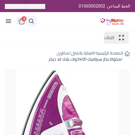
الخط الساخن: 01060002002
English
EGP, EGP
0
الفئات
الصفحة الرئيسية
/
العناية بالمنزل
/
مكاوي
/
مكواة بخار سيراميك 2400وات بلاك اند ديكر