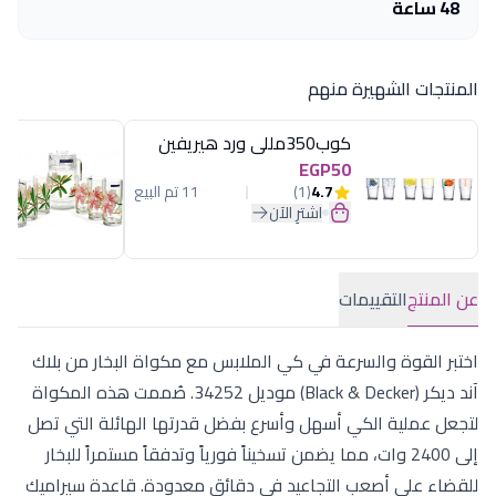
48 ساعة
المنتجات الشهيرة منهم
كوب350مللى ورد هيريفين
EGP50
4.7
(1)
11 تم البيع
اشترِ الآن
عن المنتج
التقييمات
اختبر القوة والسرعة في كي الملابس مع مكواة البخار من بلاك
آند ديكر (Black & Decker) موديل 34252. صُممت هذه المكواة
لتجعل عملية الكي أسهل وأسرع بفضل قدرتها الهائلة التي تصل
إلى 2400 وات، مما يضمن تسخيناً فورياً وتدفقاً مستمراً للبخار
للقضاء على أصعب التجاعيد في دقائق معدودة. قاعدة سيراميك