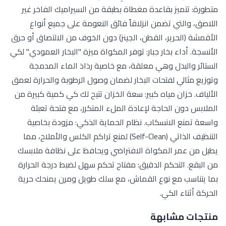
متطورة: تتميز بقاعدة مغطاة بطبقة من السيراميك الفاخر غير
اللاصق، والتي تضمن انزلاقاً فائق النعومة على جميع أنواع
الأقمشة (الحرير، القطن، الجينز) دون الخوف من الالتصاق أو حرق
الأنسجة. أداء بخار جبار: توفر المكواة ميزة "البخار العمودي" لكي
الستائر والبدل وهي معلقة، مع خاصية رذاذ الماء المدمجة
وتوزيع مثالي لفتحات البخار لضمان وصول الرطوبة والحرارة لعمق
الألياف. خزان مياه كبير: سعة الخزان تتيح لك كي كمية كبيرة من
الملابس دون الحاجة لإعادة الملء المتكرر، مع فتحة تعبئة
واسعة تمنع الانسكاب. نظام الحماية الذكي: مزودة بخاصية
التنظيف الذاتي (Self-Clean) لمنع تراكم الكلس والأملاح، مما
يطيل من عمر المكواة الافتراضي ويحافظ على نظافة ملابسك
من البقع. التحكم الدقيق: مفتاح تحكم سهل لضبط درجة الحرارة
بما يتناسب مع نوع القماش، مع سلك طويل ومرن يمنحك حرية
الحركة أثناء الكي.
منتجات مشابهة