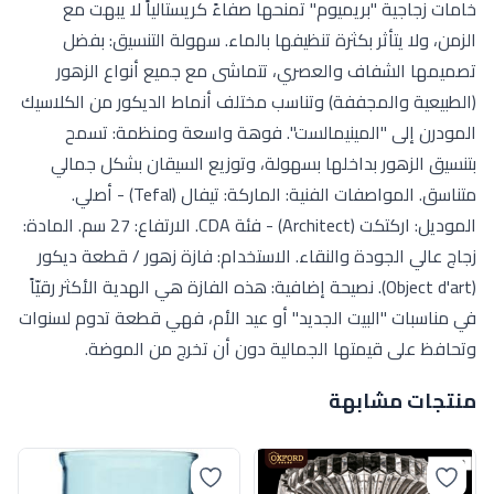
خامات زجاجية "بريميوم" تمنحها صفاءً كريستالياً لا يبهت مع
الزمن، ولا يتأثر بكثرة تنظيفها بالماء. سهولة التنسيق: بفضل
تصميمها الشفاف والعصري، تتماشى مع جميع أنواع الزهور
(الطبيعية والمجففة) وتناسب مختلف أنماط الديكور من الكلاسيك
المودرن إلى "المينيمالست". فوهة واسعة ومنظمة: تسمح
بتنسيق الزهور بداخلها بسهولة، وتوزيع السيقان بشكل جمالي
متناسق. المواصفات الفنية: الماركة: تيفال (Tefal) - أصلي.
الموديل: اركتكت (Architect) - فئة CDA. الارتفاع: 27 سم. المادة:
زجاج عالي الجودة والنقاء. الاستخدام: فازة زهور / قطعة ديكور
(Object d'art). نصيحة إضافية: هذه الفازة هي الهدية الأكثر رقيّاً
في مناسبات "البيت الجديد" أو عيد الأم، فهي قطعة تدوم لسنوات
وتحافظ على قيمتها الجمالية دون أن تخرج من الموضة.
منتجات مشابهة