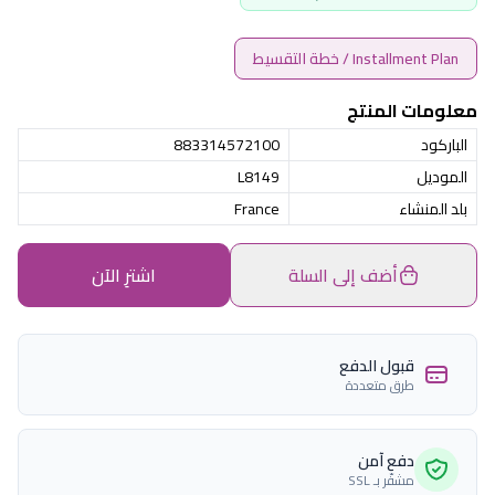
Installment Plan / خطة التقسيط
معلومات المنتج
الباركود
883314572100
الموديل
L8149
بلد المنشاء
France
أضف إلى السلة
اشترِ الآن
قبول الدفع
طرق متعددة
دفع آمن
مشفّر بـ SSL