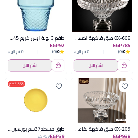
OX-608 طبق فاكهة اكسفورد
طقم 3 بولة ايس كريم 245 س ل ازرق
EGP92
EGP784
0
(0)
0 تم البيع
0
(0)
0 تم البيع
اشترِ الآن
اشترِ الآن
35% خصم
OX-205 طبق فاكهة بقاعدة اكسفورد
طبق مسطح27سم بورسلين هارليك اصفر كوتاهيا
EGP39
EGP938
EGP59