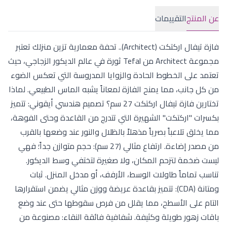
عن المنتج
التقييمات
فازة تيفال اركتكت (Architect).. تحفة معمارية تزين منزلك تعتبر
مجموعة Architect من Tefal ثورة في عالم الديكور الزجاجي، حيث
تعتمد على الخطوط الحادة والزوايا المدروسة التي تعكس الضوء
من كل جانب، مما يمنح الفازة لمعاناً يشبه الماس الطبيعي. لماذا
تختارين فازة تيفال اركتكت 27 سم؟ تصميم هندسي أيقوني: تتميز
بكسرات "اركتكت" الشهيرة التي تتدرج من القاعدة وحتى الفوهة،
مما يخلق تلاعباً بصرياً مذهلاً بالظلال والنور عند وضعها بالقرب
من مصدر إضاءة. ارتفاع مثالي (27 سم): حجم متوازن جداً؛ فهي
ليست ضخمة لتزحم المكان، ولا صغيرة لتختفي وسط الديكور.
تناسب تماماً طاولات الوسط، الأرفف، أو مدخل المنزل. ثبات
ومتانة (CDA): تتميز بقاعدة عريضة ووزن مثالي يضمن استقرارها
التام على الأسطح، مما يقلل من فرص سقوطها حتى عند وضع
باقات زهور طويلة وكثيفة. شفافية فائقة النقاء: مصنوعة من