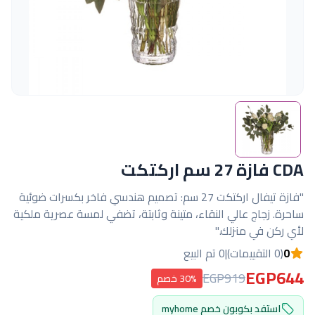
CDA فازة 27 سم اركتكت
"فازة تيفال اركتكت 27 سم: تصميم هندسي فاخر بكسرات ضوئية
ساحرة. زجاج عالي النقاء، متينة وثابتة، تضفي لمسة عصرية ملكية
لأي ركن في منزلك."
0
(0 التقييمات)
|
0 تم البيع
EGP644
EGP919
30% خصم
استفد بكوبون خصم myhome