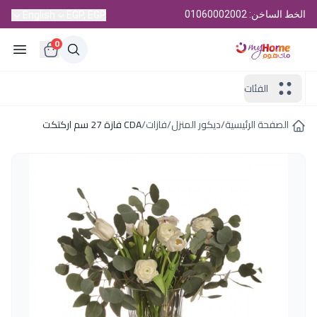
الخط الساخن: 01060002002
English
EGP, EGP
0
الفئات
الصفحة الرئيسية
/
ديكور المنزل
/
فازات
/
CDA فازة 27 سم اركتكت