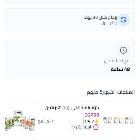
إرجاع خلال 30 يومًا
إرجاع سهل
مهلة الشحن
48 ساعة
المنتجات الشهيرة منهم
كوب350مللى ورد هيريفين
EGP50
4.7
(1)
11 تم البيع
اشترِ الآن