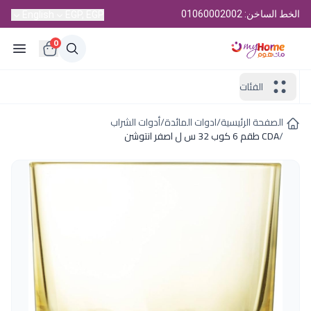
الخط الساخن: 01060002002
English
EGP, EGP
0
الفئات
الصفحة الرئيسية
/
ادوات المائدة
/
أدوات الشراب
/
CDA طقم 6 كوب 32 س ل اصفر انتوشن