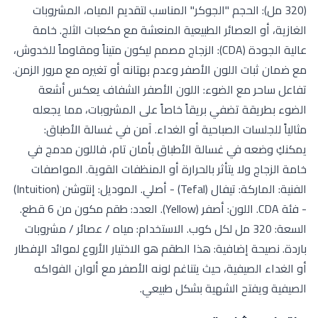
(320 مل): الحجم "الجوكر" المناسب لتقديم المياه، المشروبات
الغازية، أو العصائر الطبيعية المنعشة مع مكعبات الثلج. خامة
عالية الجودة (CDA): الزجاج مصمم ليكون متيناً ومقاوماً للخدوش،
مع ضمان ثبات اللون الأصفر وعدم بهتانه أو تغيره مع مرور الزمن.
تفاعل ساحر مع الضوء: اللون الأصفر الشفاف يعكس أشعة
الضوء بطريقة تضفي بريقاً خاصاً على المشروبات، مما يجعله
مثالياً للجلسات الصباحية أو الغداء. آمن في غسالة الأطباق:
يمكنكِ وضعه في غسالة الأطباق بأمان تام، فاللون مدمج في
خامة الزجاج ولا يتأثر بالحرارة أو المنظفات القوية. المواصفات
الفنية: الماركة: تيفال (Tefal) - أصلي. الموديل: إنتوشن (Intuition)
- فئة CDA. اللون: أصفر (Yellow). العدد: طقم مكون من 6 قطع.
السعة: 320 مل لكل كوب. الاستخدام: مياه / عصائر / مشروبات
باردة. نصيحة إضافية: هذا الطقم هو الاختيار الأروع لموائد الإفطار
أو الغداء الصيفية، حيث يتناغم لونه الأصفر مع ألوان الفواكه
الصيفية ويفتح الشهية بشكل طبيعي.