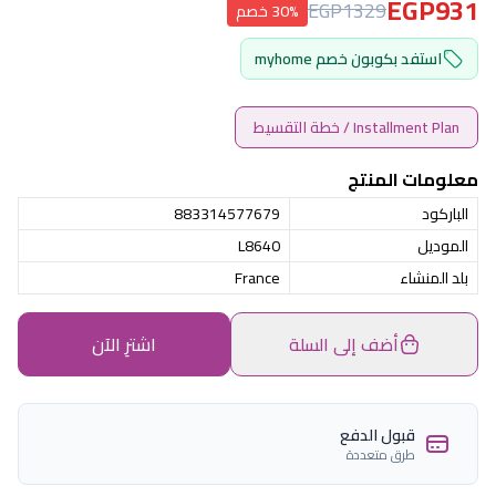
EGP931
EGP1329
30% خصم
استفد بكوبون خصم myhome
Installment Plan / خطة التقسيط
معلومات المنتج
الباركود
883314577679
الموديل
L8640
بلد المنشاء
France
أضف إلى السلة
اشترِ الآن
قبول الدفع
طرق متعددة