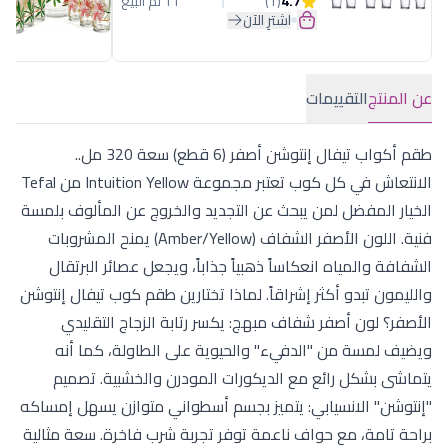
4.7
(1)
11 تم البيع
اشترِ الآن
عن المنتج
التقييمات
طقم أكواب تيفال إنتوشن أصفر (6 قطع) سعة 320 مل..
الانتعاش في كل كوب تعتبر مجموعة Intuition Yellow من Tefal
الخيار المفضل لمن يبحث عن التجديد والخروج عن المألوف بلمسة
فنية. اللون الأصفر الشفاف (Amber/Yellow) يمنح المشروبات
الشفافة والمياه انعكاساً ذهبياً جذاباً، ويجعل عصائر البرتقال
والليمون تبدو أكثر إشراقاً. لماذا تختارين طقم كوب تيفال إنتوشن
الأصفر؟ لون أصفر شفاف مبهج: يكسر رتابة الزجاج التقليدي
ويضيف لمسة من "الدفيء" والحيوية على الطاولة، كما أنه
يتماشى بشكل رائع مع الديكورات المودرن والخشبية. تصميم
"إنتوشن" الانسيابي: يتميز بجسم أسطواني متوازن يسهل إمساكه
براحة تامة، مع حواف ناعمة توفر تجربة شرب فاخرة. سعة مثالية