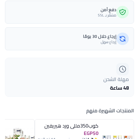
دفع آمن
مشفّر بـ SSL
إرجاع خلال 30 يومًا
إرجاع سهل
مهلة الشحن
48 ساعة
المنتجات الشهيرة منهم
كوب350مللى ورد هيريفين
EGP50