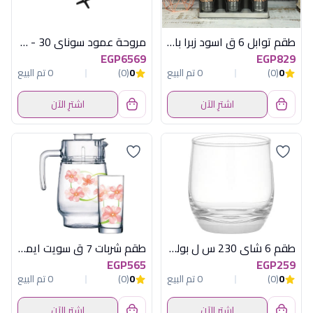
طقم توابل 6 ق اسود زبرا باستاند هابى هوم
مروحة عمود سوناي 30 - 195 وات - MA-30-S
EGP6569
EGP829
0
(0)
0 تم البيع
0
(0)
0 تم البيع
اشترِ الآن
اشترِ الآن
طقم 6 شاى 230 س ل بوليرو تركواز باشابتشة
طقم شربات 7 ق سويت ايمبرسون لومينارك
EGP565
EGP259
0
(0)
0 تم البيع
0
(0)
0 تم البيع
اشترِ الآن
اشترِ الآن