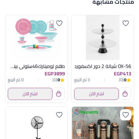
منتجات مشابهة
OX-56 شيالة 2 دور اكسفورد
طقم لومينارك46ستونى بينك×تركواز اماراتى
EGP3899
EGP413
0
(0)
3 تم البيع
0
(0)
0 تم البيع
اشترِ الآن
اشترِ الآن