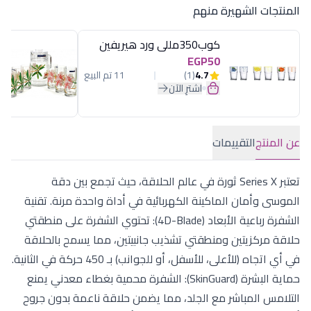
المنتجات الشهيرة منهم
كوب350مللى ورد هيريفين
EGP50
4.7
(1)
11 تم البيع
اشترِ الآن
عن المنتج
التقييمات
تعتبر Series X ثورة في عالم الحلاقة، حيث تجمع بين دقة
الموسى وأمان الماكينة الكهربائية في أداة واحدة مرنة. تقنية
الشفرة رباعية الأبعاد (4D-Blade): تحتوي الشفرة على منطقتي
حلاقة مركزيتين ومنطقتي تشذيب جانبيتين، مما يسمح بالحلاقة
في أي اتجاه (للأعلى، للأسفل، أو للجوانب) بـ 450 حركة في الثانية.
حماية البشرة (SkinGuard): الشفرة محمية بغطاء معدني يمنع
التلامس المباشر مع الجلد، مما يضمن حلاقة ناعمة بدون جروح