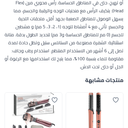
أو تهيج، حتى في المناطق الحساسة. رأس محوري مرن (Flex
Head): يتكيف الرأس مع منحنيات الوجه والرقبة والجسم، مما
يسهل الوصول للمناطق الصعبة بجهد أقل. ملحقات اللحية
والجسم: تأتي مع 4 أمشاط للوجه (1، 2، 3، 5 مم) و مشطين
للجسم (0 مم للمناطق الحساسة و3 مم) لتحديد الطول بدقة. متانة
استثنائية: الشفرة مصنوعة من الستانلس ستيل وتظل حادة لمدة
تصل إلى 6 أشهر من الاستخدام المنتظم. استخدام رطب وجاف:
مقاومة للماء بنسبة 100%، مما يتيح لك استخدامها مع الرغوة أو
الجل أو حتى تحت الدش.
منتجات مشابهة