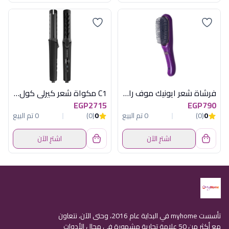
فرشاة شعر ايونيك موف راش براش
C1 مكواة شعر كيرلى كول اسود راش براش
EGP2715
EGP790
0
(0)
0 تم البيع
0
(0)
0 تم البيع
اشترِ الآن
اشترِ الآن
تأسست myhome في البداية عام 2016، وحتى الآن، نتعاون
مع أكثر من 50 علامة تجارية مشهورة في مجال الأدوات