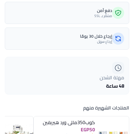
دفع آمن
مشفّر بـ SSL
إرجاع خلال 30 يومًا
إرجاع سهل
مهلة الشحن
48 ساعة
المنتجات الشهيرة منهم
كوب350مللى ورد هيريفين
EGP50