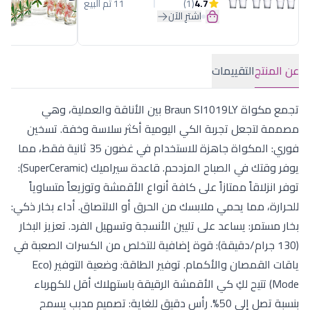
4.7
(1)
11 تم البيع
اشترِ الآن
عن المنتج
التقييمات
تجمع مكواة Braun SI1019LY بين الأناقة والعملية، وهي
مصممة لتجعل تجربة الكي اليومية أكثر سلاسة وخفة. تسخين
فوري: المكواة جاهزة للاستخدام في غضون 35 ثانية فقط، مما
يوفر وقتك في الصباح المزدحم. قاعدة سيراميك (SuperCeramic):
توفر انزلاقاً ممتازاً على كافة أنواع الأقمشة وتوزيعاً متساوياً
للحرارة، مما يحمي ملابسك من الحرق أو الالتصاق. أداء بخار ذكي:
بخار مستمر: يساعد على تليين الأنسجة وتسهيل الفرد. تعزيز البخار
(130 جرام/دقيقة): قوة إضافية للتخلص من الكسرات الصعبة في
ياقات القمصان والأكمام. توفير الطاقة: وضعية التوفير (Eco
Mode) تتيح لكِ كي الأقمشة الرقيقة باستهلاك أقل للكهرباء
بنسبة تصل إلى 50%. رأس دقيق للغاية: تصميم مدبب يسمح