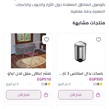
بالوصول للمناطق المعقدة حول الأزرار والجيوب والكسرات
الصغيرة بدقة متناهية.
منتجات مشابهة
باسكت بدال استانلس 3 لتر مدور هومفل
منشر ايطالى ستيل لندن ايكو
EGP510
EGP935
0
(0)
0 تم البيع
0
(0)
0 تم البيع
اشترِ الآن
اشترِ الآن