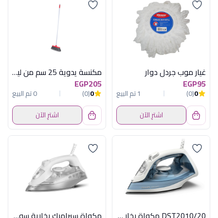
غيار موب جردل دوار
مكنسة يدوية 25 سم من لياو موديل L20001
EGP205
EGP95
0
(0)
1 تم البيع
0
(0)
0 تم البيع
اشترِ الآن
اشترِ الآن
DST2010/20 مكواة بخار 2000 وات فيليبس
مكواة سيراميك بخارية سوناي هومي – اسود , 2400 وات – MAR-8400