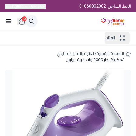
الخط الساخن: 01060002002
English
EGP, EGP
0
الفئات
الصفحة الرئيسية
/
العناية بالمنزل
/
مكاوي
/
مكواة بخار 2000 وات موف براون