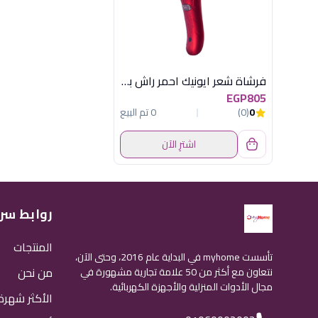
فرشاة شعر ايونيك احمر راش براش
EGP805
0
(0)
0 تم البيع
اشترِ الآن
روابط سر
المنتجات
تأسست myhome في البداية عام 2016، وحتى الآن،
من نحن
نتعاون مع أكثر من 50 علامة تجارية مشهورة في
مجال الأدوات المنزلية والأجهزة الكهربائية.
الأكثر شهرة