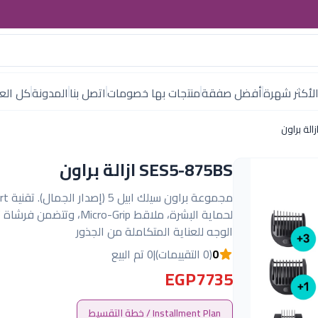
لأكثر شهرة
أفضل صفقة
منتجات بها خصومات
اتصل بنا
المدونة
كل العل
SES5-875BS ازالة براون
مجموعة بر
لحماية البشرة، ملاقط Micro-Grip، وتتضم
الوجه للعناية المتكاملة من الجذور
0
(0 التقييمات)
|
0 تم البيع
EGP7735
Installment Plan / خطة التقسيط