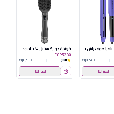
مكواة شعر اينفرا موف راش براش
فرشاة دوارة ستايل 4*1 اسود راش براش
EGP5280
0 تم البيع
0
(0)
0 تم البيع
اشترِ الآن
اشترِ الآن