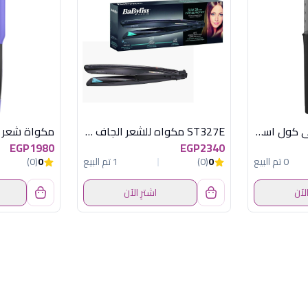
C1 مكواة شعر كيرلى كول اسود راش براش
ST327E مكواه للشعر الجاف والرطب
EGP1980
EGP2340
0 تم البيع
0
(0)
1 تم البيع
0
(0)
الآن
اشترِ الآن