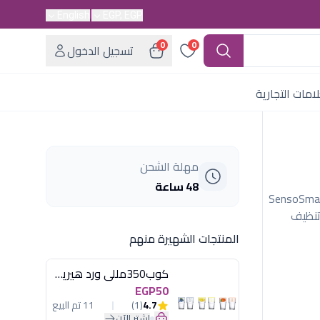
English
EGP, EGP
0
0
تسجيل الدخول
امات التجارية
مهلة الشحن
48 ساعة
اون سيلك ابيل 5 (إصدار الجمال). تقنية SensoSmart
ن فرشاة تنظيف
المنتجات الشهيرة منهم
كوب350مللى ورد هيريفين
EGP50
4.7
(1)
11 تم البيع
اشترِ الآن