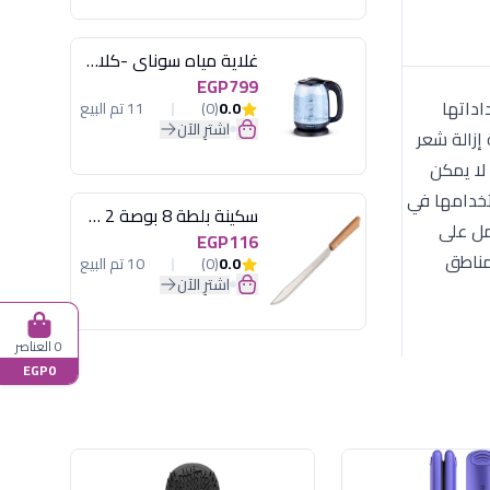
غلاية مياه سوناي -كلاسيك 2200 وات، 1.7 لتر زجاج اضائة ليد - MAR-3752
EGP799
 إعداداتها
0.0
(0)
11 تم البيع
اشترِ الآن
ة إزالة شعر
لالتقاط الشعيرات القصيرة جداً (حتى 0.5 مم) والتي لا يمكن
 مقاومة للماء بنسبة 100%، مما يتيح لكِ استخدامها في
سكينة بلطة 8 بوصة 2 مسمار
ة خاصة للوجه تعمل على
EGP116
طف للمناطق
0.0
(0)
10 تم البيع
اشترِ الآن
0 العناصر
EGP0