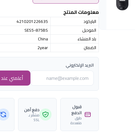
معلومات المنتج
الباركود
4210201226635
الموديل
SES5-875BS
بلد المنشاء
China
الضمان
2year
البريد الإلكتروني
أعلمني عند ا
قبول
دفع آمن
الدفع
مشفّر بـ
طرق
SSL
متعددة