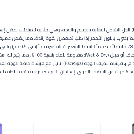
تُعد مجموعة SES5-875BS "إصدار الجمال" (Beauty Set) الحل الشامل للعناية بالجسم والوجه، وهي مثالية للمبتدئات بفضل
 مزودة بمستشعر ضغط يضيء باللون الأحمر إذا كنتِ تضغطين بقوة زائدة، مما يضمن عملي
آمنة ولطيفة على البشرة. ملاقط Micro-Grip: تحتوي على 28 ملقاطاً مصمماً 
للشمع الوصول إليها، لنتائج تدوم حتى 4 أسابيع. استخدام جاف أو مبلل (Wet & Dry):
الحوض أو تحت الدش لتقليل الشعور بالألم بفضل الماء الدافئ. فرشاة تنظيف الوجه (FaceSpa): تأتي مع فرشا
تنظيف المسام بعمق وإزالة الشوائب والمكياج بفاعلية تزيد 6 مرات عن التنظيف اليدوي. إعدادان للسرعة: سرعة فائقة الل