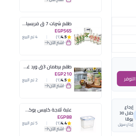
طقم شربات 7 ق فريسيا لومينارك
EGP565
4.5
(1)
4 تم البيع
اشترِ الآن
طقم برطمان 3ق ورد غطاء مينت جرين هيريفين
EGP210
لتوفر
4.5
(1)
2 تم البيع
اشترِ الآن
إرجاع
علبة ثلاجة كليبس يوكسان
خلال 30
EGP88
يومًا
4.4
(1)
5 تم البيع
إرجاع سهل
اشترِ الآن