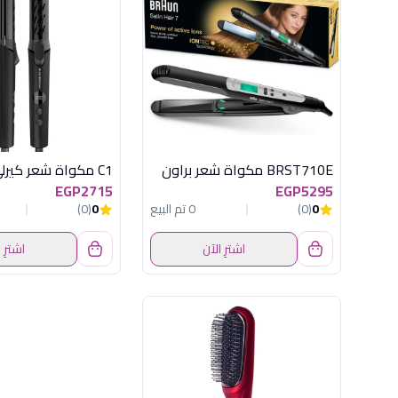
BRST710E مكواة شعر براون
EGP2715
EGP5295
0
(0)
0 تم البيع
0
(0)
اشترِ الآن
اشترِ 