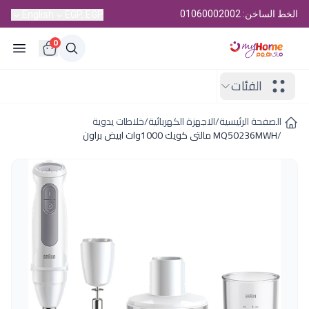
الخط الساخن: 01060002002
English
EGP, EGP
0
الفئات
الصفحة الرئيسية
/
الاجهزة الكهربائية
/
خلاطات يدوية
/
MQ50236MWH مالتى كويك 1000وات ابيض براون