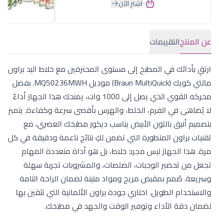
اشترِ الآن
عن المنتج
التقييمات
ارتقِ بأدائك في المطبخ إلى مستوى المحترفين مع خلاط اليد براون
مالتي كويك (Braun MultiQuick) موديل MQ50236MWH. بفضل
محركه القوي الذي يصل إلى 1000 وات، يمنحك هذا الجهاز أداءً
لا يُضاهى في الفرم، الخلط، والهرس بأقصى سرعة وكفاءة. يتميز
بتصميم أنيق باللون الأبيض يناسب ديكور مطبخك العصري، مع
تقنيات براون المتطورة التي تضمن لكِ نتائج ناعمة ودقيقة في كل
مرة. هذا الجهاز ليس مجرد خلاط، بل هو أداة متعددة المهام
تجعل من تحضير الوجبات، الصلصات، والمشروبات تجربة سهلة
وسريعة. صُمم بمقبض مريح ومواد متينة لضمان الراحة التامة
والاستخدام الطويل. اختاري جودة براون الألمانية التي تثقين بها
لضمان دقة الأداء وتوفير الوقت والجهد في مطبخك.