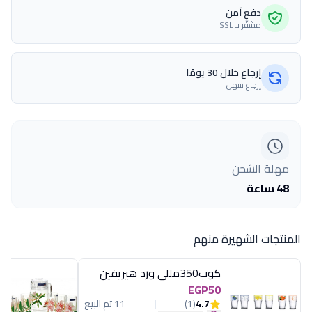
دفع آمن
مشفّر بـ SSL
إرجاع خلال 30 يومًا
إرجاع سهل
مهلة الشحن
48 ساعة
المنتجات الشهيرة منهم
كوب350مللى ورد هيريفين
EGP50
4.7
(1)
11 تم البيع