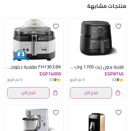
منتجات مشابهة
قلاية بدون زيت 1700 وات 6.2 لتر فيليبس
FH1363.BK مقلاية ديلونجى بدون زيت متعددة
EGP14000
EGP8745
0
(0)
0 تم البيع
0
(0)
0 تم البيع
اشترِ الآن
اشترِ الآن