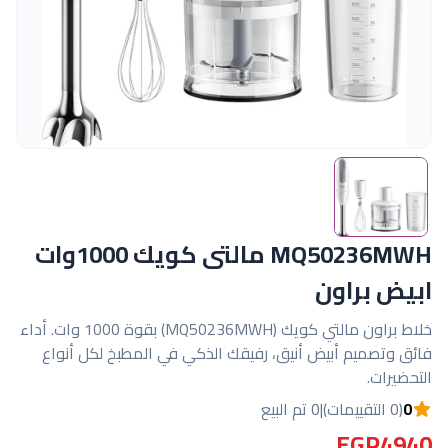
MQ50236MWH مالتى كويك 1000وات
ابيض براون
خلاط براون مالتي كويك (MQ50236MWH) بقوة 1000 وات. أداء
فائق وتصميم أبيض أنيق، رفيقك الذكي في المطبخ لكل أنواع
التحضيرات.
0
(0 التقييمات)
|
0 تم البيع
EGP4940