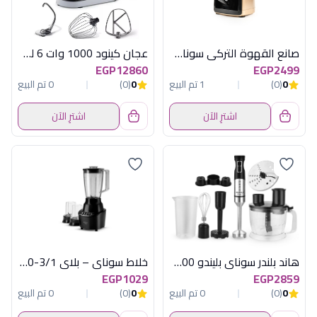
صانع القهوة التركي سوناي -موود -535 وات ,4 اكواب , روز جولد , MAR-420
عجان كينود 1000 وات 6 لتر سيلفر+ملحقات
EGP12860
EGP2499
0
(0)
1 تم البيع
0
(0)
0 تم البيع
اشترِ الآن
اشترِ الآن
هاند بلندر سوناي بليندو 1500 وات MAR-577
خلاط سوناي – بلاي 3/1-400 وات , 1.5 لتر , 3 سرعات, اسود MAR – 2300
EGP1029
EGP2859
0
(0)
0 تم البيع
0
(0)
0 تم البيع