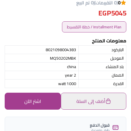
0
(0 التقييمات)
|
0 تم البيع
EGP5045
Installment Plan / خطة التقسيط
معلومات المنتج
الباركود
8021098004383
الموديل
MQ50202MBK
بلد المنشاء
china
الضمان
2 year
القدرة
1000 watt
أضف إلى السلة
اشترِ الآن
قبول الدفع
طرق متعددة