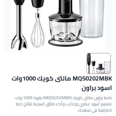
MQ50202MBK مالتى كويك 1000وات
اسود براون
خلاط براون مالتي كويك (MQ50202MBK) بقوة 1000 وات.
تصميم أسود عصري وجذاب، وأداء فائق السرعة لنتائج خلط
احترافية في مطبخك.