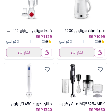
غلاية مياة سوناي , 2200 وات , 1.7 لتر, ابيض SH-3777
خلاط سوناي - روتيتو 2*1- 500 وات، 1.5 لتر، 3 سرعات MAR-2510
EGP1129
EGP1099
0
(0)
0 تم البيع
0
(0)
0 تم البيع
اشترِ الآن
اشترِ الآن
MQ55254MBK مالتى كويك 1000وات اسود براون
مالتى كويك 450 لتر براون
EGP1340
EGP5660