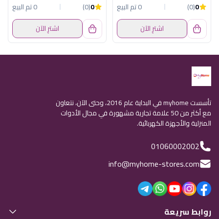
0
(0)
0 تم البيع
0
(0)
0 تم البيع
اشترِ الآن
اشترِ الآن
تأسست myhome في البداية عام 2016، وحتى الآن، نتعاون
مع أكثر من 50 علامة تجارية مشهورة في مجال الأدوات
المنزلية والأجهزة الكهربائية.
01060002002
info@myhome-stores.com
روابط سريعة