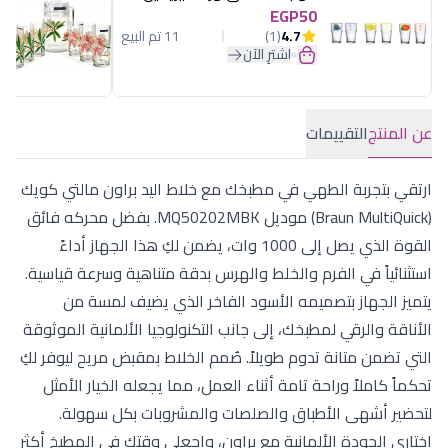
EGP50
4.7
(1)
11 تم البيع
اشترِ الآن
عن المنتج
التقييمات
ارتقي بتجربة الطهي في مطبخك مع خلاط اليد براون مالتي كويك
(Braun MultiQuick) موديل MQ50202MBK. بفضل محركه فائق
القوة الذي يصل إلى 1000 وات، يضمن لكِ هذا الجهاز أداءً
استثنائياً في الفرم والخلط والهرس بدقة متناهية وسرعة قياسية.
يتميز الجهاز بتصميمه الأسود الفاخر الذي يضيف لمسة من
الأناقة والرقي لمطبخك، إلى جانب التكنولوجيا الألمانية الموثوقة
التي تضمن متانة تدوم طويلاً. صُمم الخلاط بمقبض مريح ليوفر لكِ
تحكماً كاملاً وراحة تامة أثناء العمل، مما يجعله الخيار الأمثل
لتحضير أشهى الأطباق والصلصات والمشروبات بكل سهولة.
اختاري الجودة الألمانية مع براون، واجعلي وقتك في المطبخ أكثر