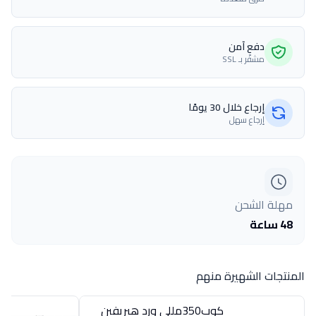
دفع آمن
مشفّر بـ SSL
إرجاع خلال 30 يومًا
إرجاع سهل
مهلة الشحن
48 ساعة
المنتجات الشهيرة منهم
كوب350مللى ورد هيريفين