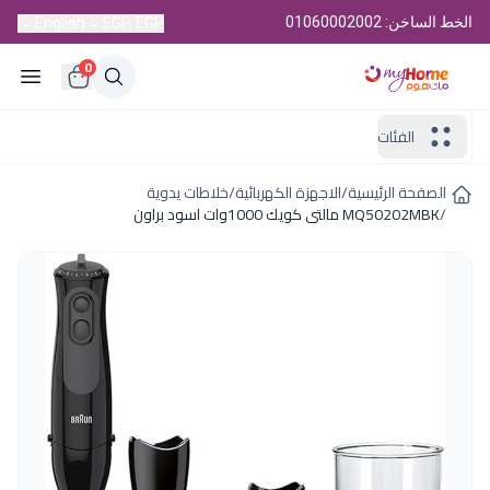
الخط الساخن: 01060002002
English
EGP, EGP
0
الفئات
الصفحة الرئيسية
/
الاجهزة الكهربائية
/
خلاطات يدوية
/
MQ50202MBK مالتى كويك 1000وات اسود براون