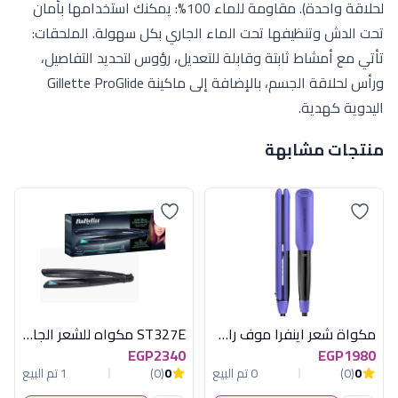
لحلاقة واحدة). مقاومة للماء 100%: يمكنك استخدامها بأمان
تحت الدش وتنظيفها تحت الماء الجاري بكل سهولة. الملحقات:
تأتي مع أمشاط ثابتة وقابلة للتعديل، رؤوس لتحديد التفاصيل،
ورأس لحلاقة الجسم، بالإضافة إلى ماكينة Gillette ProGlide
اليدوية كهدية.
منتجات مشابهة
مكواة شعر اينفرا موف راش براش
ST327E مكواه للشعر الجاف والرطب
EGP2340
EGP1980
0
(0)
0 تم البيع
0
(0)
1 تم البيع