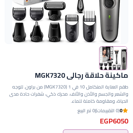
ماكينة حلاقة رجالى MGK7320
طقم العناية المتكامل 10 في 1 (MGK7320) من براون. للوجه
والشعر والجسم والأذن والأنف. محرك ذكي، شفرات حادة مدى
الحياة، ومقاومة كاملة للماء.
0
(0 التقييمات)
|
0 تم البيع
EGP6050