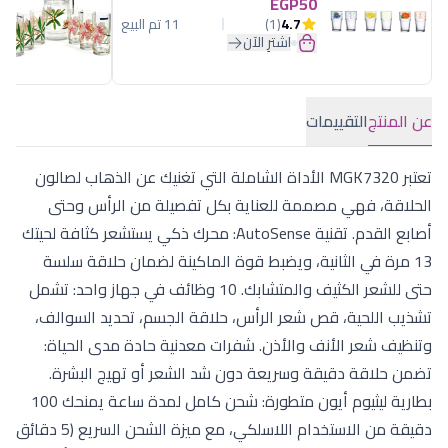
EGP50
4.7
(1)
11 تم البيع
اشترِ الآن
عن المنتج
التقييمات
تعتبر MGK7320 الأداة الشاملة التي تغنيك عن الذهاب لصالون
الحلاقة، فهي مصممة للعناية بكل تفصيلة من الرأس وحتى
أصابع القدم. تقنية AutoSense: محرك ذكي يستشعر كثافة لحيتك
13 مرة في الثانية، ويضبط قوة الماكينة لضمان حلاقة سلسة
حتى للشعر الكثيف والمتشابك. 10 وظائف في جهاز واحد: تشمل
تشذيب اللحية، قص شعر الرأس، حلاقة الجسم، تحديد السوالف،
وتنظيف شعر الأنف والأذن. شفرات معدنية حادة مدى الحياة:
تضمن حلاقة دقيقة وسريعة دون شد الشعر أو تهيج البشرة.
بطارية ليثيوم أيون متطورة: شحن كامل لمدة ساعة يمنحك 100
دقيقة من الاستخدام اللاسلكي، مع ميزة الشحن السريع (5 دقائق