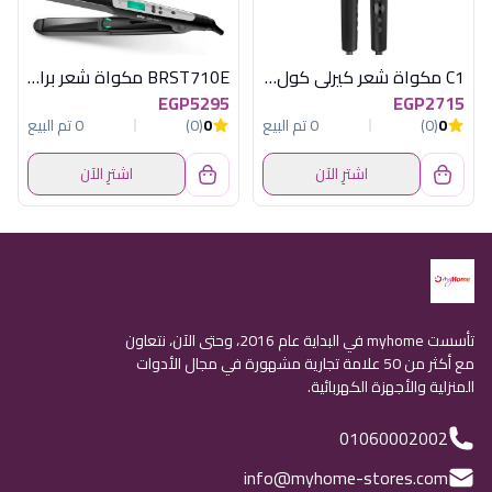
C1 مكواة شعر كيرلى كول اسود راش براش
BRST710E مكواة شعر براون
EGP5295
EGP2715
0
(0)
0 تم البيع
0
(0)
0 تم البيع
اشترِ الآن
اشترِ الآن
تأسست myhome في البداية عام 2016، وحتى الآن، نتعاون
مع أكثر من 50 علامة تجارية مشهورة في مجال الأدوات
المنزلية والأجهزة الكهربائية.
01060002002
info@myhome-stores.com