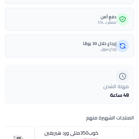
دفع آمن
مشفّر بـ SSL
إرجاع خلال 30 يومًا
إرجاع سهل
مهلة الشحن
48 ساعة
المنتجات الشهيرة منهم
كوب350مللى ورد هيريفين