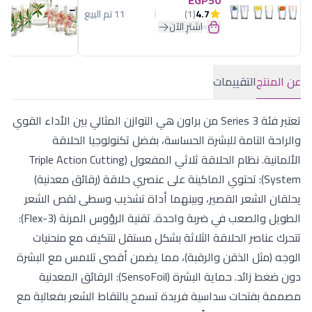
4.7
(1)
11 تم البيع
اشترِ الآن
عن المنتج
التقييمات
تعتبر فئة Series 3 من براون هي التوازن المثالي بين الأداء القوي
والراحة التامة للبشرة الحساسة، بفضل تكنولوجيا الحلاقة
الألمانية. نظام الحلاقة ثلاثي المفعول (Triple Action Cutting
System): تحتوي الماكينة على عنصري حلاقة (رقائق معدنية)
يحلقان الشعر القصير، وبينهما أداة تشذيب وسطى لقص الشعر
الطويل والصعب في ضربة واحدة. تقنية الرؤوس المرنة (3-Flex):
تتحرك عناصر الحلاقة الثلاثة بشكل مستقل لتتكيف مع منحنيات
الوجه (مثل الذقن والرقبة)، مما يضمن أقصى تلامس مع البشرة
دون ضغط زائد. حماية البشرة (SensoFoil): الرقائق المعدنية
مصممة بفتحات سداسية فريدة تسمح بالتقاط الشعر بفعالية مع