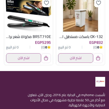
OX-132 باسكت مستطيل اكسفورد
BRST710E مكواة شعر براون
EGP5295
EGP832
0
(0)
0 تم البيع
0
(0)
0 تم البيع
اشترِ الآن
اشترِ الآن
تأسست myhome في البداية عام 2016، وحتى الآن، نتعاون
مع أكثر من 50 علامة تجارية مشهورة في مجال الأدوات
المنزلية والأجهزة الكهربائية.