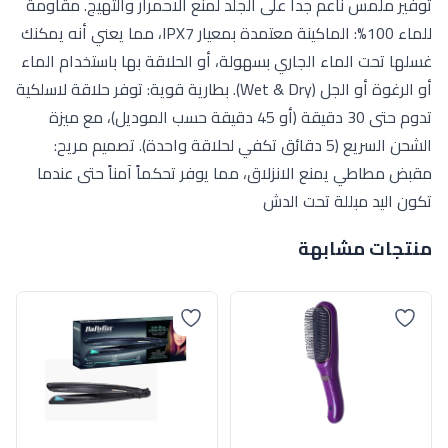
توفير ملمس ناعم جداً على الجلد لمنع الاحمرار والتهيج. مقاومة
للماء 100%: الماكينة معتمدة بمعيار IPX7، مما يعني أنه يمكنك
غسلها تحت الماء الجاري بسهولة، أو الحلاقة بها باستخدام الماء
أو الرغوة أو الجل (Wet & Dry). بطارية قوية: توفر حلاقة لاسلكية
تدوم حتى 30 دقيقة (أو 45 دقيقة حسب الموديل)، مع ميزة
الشحن السريع (5 دقائق تكفي لحلاقة واحدة). تصميم مريح:
مقبض مطاطي يمنع الانزلاق، مما يوفر تحكماً آمناً حتى عندما
تكون اليد مبللة تحت الدش
منتجات مشابهة