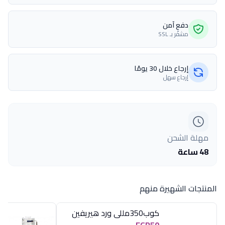
دفع آمن
مشفّر بـ SSL
إرجاع خلال 30 يومًا
إرجاع سهل
مهلة الشحن
48 ساعة
المنتجات الشهيرة منهم
كوب350مللى ورد هيريفين
EGP50