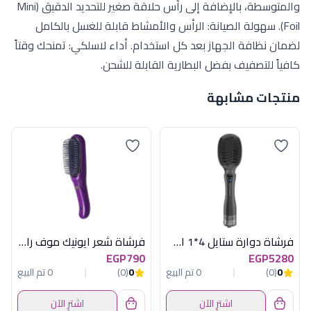
والمتوسطة، بالإضافة إلى رأس حلاقة صغير للتحديد الدقيق (Mini
Foil). سهولة الصيانة: الرأس والأمشاط قابلة للغسل بالكامل
لضمان نظافة الجهاز بعد كل استخدام. أداء لاسلكي: تمنحك وقتاً
كافياً للتصفيف بفضل البطارية القابلة للشحن.
منتجات مشابهة
فرشاة دوارة ستايل 4*1 اسود راش براش
فرشاة شعر ايونيك موف راش براش
EGP790
EGP5280
0
(0)
0 تم البيع
0
(0)
0 تم البيع
اشترِ الآن
اشترِ الآن