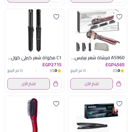
AS960 فرشاة شعر بيبليس هوائية 1000 وات
C1 مكواة شعر كيرلى كول اسود راش براش
EGP2715
EGP4565
0
(0)
0 تم البيع
0
(0)
0 تم البيع
اشترِ الآن
اشترِ الآن