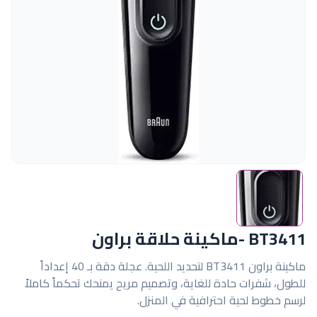
BT3411 -ماكينة حلاقة براون
ماكينة براون BT3411 لتحديد اللحية. عجلة دقة بـ 40 إعداداً
للطول، شفرات حادة للغاية، وتصميم مريح يمنحك تحكماً كاملاً
لرسم خطوط لحية احترافية في المنزل.