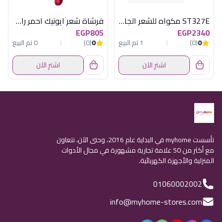
ST327E مكواه للشعر الجاف والرطب
فرشاة شعر ايونيك احمر راش براش
EGP805
EGP2340
0
(0)
1 تم البيع
0
(0)
0 تم البيع
اشترِ الآن
اشترِ الآن
تأسست myhome في البداية عام 2016، وحتى الآن، نتعاون
مع أكثر من 50 علامة تجارية مشهورة في مجال الأدوات
المنزلية والأجهزة الكهربائية.
01060002002
info@myhome-stores.com