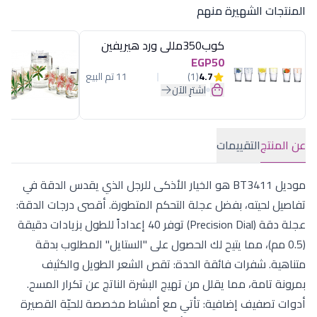
المنتجات الشهيرة منهم
كوب350مللى ورد هيريفين
EGP50
4.7
(1)
11 تم البيع
اشترِ الآن
عن المنتج
التقييمات
موديل BT3411 هو الخيار الأذكى للرجل الذي يقدس الدقة في
تفاصيل لحيته، بفضل عجلة التحكم المتطورة. أقصى درجات الدقة:
عجلة دقة (Precision Dial) توفر 40 إعداداً للطول بزيادات دقيقة
(0.5 مم)، مما يتيح لك الحصول على "الستايل" المطلوب بدقة
متناهية. شفرات فائقة الحدة: تقص الشعر الطويل والكثيف
بمرونة تامة، مما يقلل من تهيج البشرة الناتج عن تكرار المسح.
أدوات تصفيف إضافية: تأتي مع أمشاط مخصصة للحيّة القصيرة