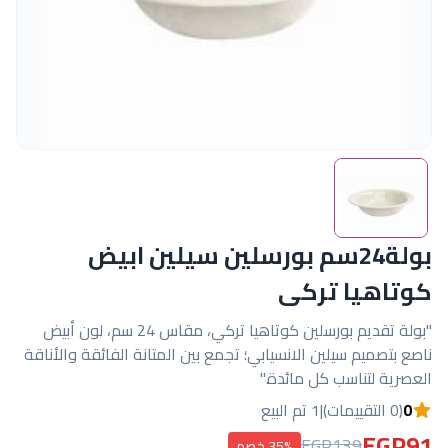
بولة24سم بورسلين سيلين ابيض
كوتاهيا تركى
"بولة تقديم بورسلين كوتاهيا تركي، مقاس 24 سم، لون أبيض
ناصع بتصميم سيلين الانسيابي؛ تجمع بين المتانة الفائقة والأناقة
العصرية لتناسب كل مائدة."
0
(0 التقييمات)
|
1 تم البيع
EGP91
EGP139
35% خصم