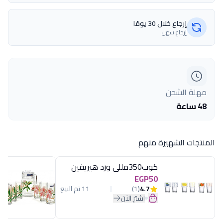
إرجاع خلال 30 يومًا
إرجاع سهل
مهلة الشحن
48 ساعة
المنتجات الشهيرة منهم
كوب350مللى ورد هيريفين
EGP50
4.7
(1)
11 تم البيع
اشترِ الآن