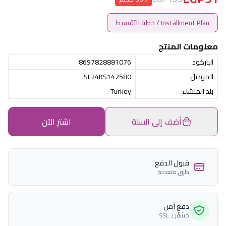
Installment Plan / خطة التقسيط
معلومات المنتج
الباركود
8697828881076
الموديل
SL24KS142580
بلد المنشاء
Turkey
أضف إلى السلة
اشترِ الآن
قبول الدفع
طرق متعددة
دفع آمن
مشفّر بـ SSL