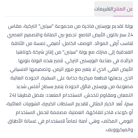
عن المنتج
التقييمات
بولة تقديم بورسلين فاخرة من مجموعة "سيلين" التركية، مقاس
24 سم باللون الأبيض الناصع. تجمع بين المتانة والتصميم العصري
لتناسب أرقى الموائد. الوصف الكامل: أضيفي لمسة من الأناقة
الفندقية إلى منزلك مع بولة "سيلين" من إنتاج شركة كوتاهيا
الرائدة في صناعة البورسلين التركي. تتميز هذه البولة بلونها
الأبيض النقي الذي لا يتغير مع مرور الزمن، وتصميمها الانسيابي
الذي يجعلها قطعة مركزية جذابة على السفرة. الجودة العالية:
مصنوعة من بورسلين فائق الجودة يتميز بسطح أملس شديد
اللمعان ومقاوم للخدش. الاستخدام المتعدد: بفضل قطرها (24
سم)، تُعد الخيار المثالي لتقديم السلطات الكبيرة، الشوربات العائلية،
أو كوعاء فاخر للفاكهة. العملية: مصممة لتحمل الاستخدام
اليومي المكثف، وهي آمنة تماماً للاستخدام في غسالة الأطباق
والميكروويف.