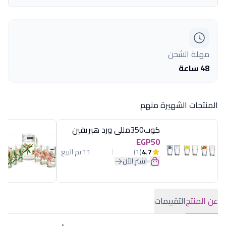
مهلة الشحن
48 ساعة
المنتجات الشهيرة منهم
كوب350مللى ورد هيريفين
EGP50
4.7
(1)
11 تم البيع
اشترِ الآن
عن المنتج
التقييمات