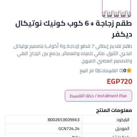
طقم زجاجة + 6 كوب كونيك نوتيكال
ديكفر
طقم تقديم إيطالي 7 قطع (زجاجة و6 أكواب) بتصميم نوتيكال
البحري الأنيق، مثالي للمياه والعصائر، يجمع بين الزجاج النقي
والتصميم العصري المبهج.
0
(0 التقييمات)
|
0 تم البيع
EGP720
Installment Plan / خطة التقسيط
معلومات المنتج
الباركود
8002653609663
الموديل
GCN724.24