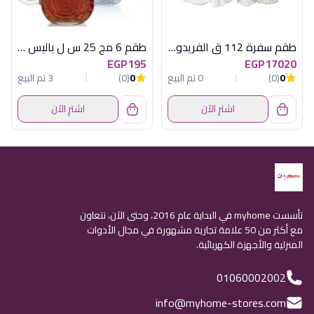
طقم سفرة 112 ق الفريدو MO-007
طقم 6 مج 25 س ل باليس لومينارك اماراتي
EGP195
EGP17020
0
(0)
0 تم البيع
0
(0)
3 تم البيع
اشترِ الآن
اشترِ الآن
تأسست myhome في البداية عام 2016، وحتى الآن، نتعاون
مع أكثر من 50 علامة تجارية مشهورة في مجال الأدوات
المنزلية والأجهزة الكهربائية.
01060002002
info@myhome-stores.com