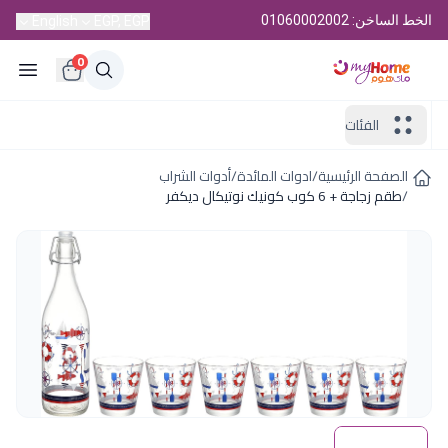
الخط الساخن: 01060002002
English
EGP, EGP
0
الفئات
الصفحة الرئيسية
/
ادوات المائدة
/
أدوات الشراب
/
طقم زجاجة + 6 كوب كونيك نوتيكال ديكفر