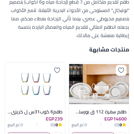
طقم تقديم متكامل من 7 قطع (زجاجة مياه و6 أكواب) بتصميم
"نوتيكال" المستوحى من الأجواء البحرية الأنيقة. تتميز الأكواب
بتصميم مخروطي عصري، بينما تأتي الزجاجة بغطاء محكم، مما
يجعله الطقم المثالي لتقديم المياه والعصائر الباردة بلمسة
إيطالية منعشة على مائدتك.
منتجات مشابهة
طقم سفرة 112 ق بورسلين بروكسيل فضى
طقم6 كوب31س ل كريزى كلر لومينارك فرنساوى
EGP239
EGP14600
0
(0)
0 تم البيع
0
(0)
0 تم البيع