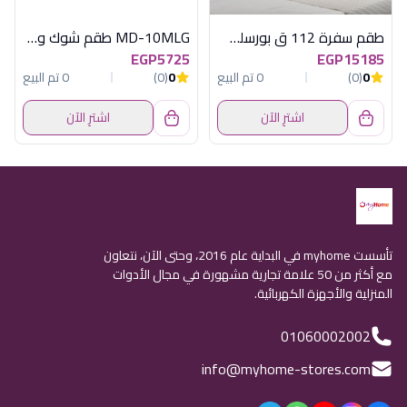
طقم سفرة 112 ق بورسلين فولهام فضى
MD-10MLG طقم شوك وملاعق 86 ق اكسفورد
EGP5725
EGP15185
0
(0)
0 تم البيع
0
(0)
0 تم البيع
اشترِ الآن
اشترِ الآن
تأسست myhome في البداية عام 2016، وحتى الآن، نتعاون
مع أكثر من 50 علامة تجارية مشهورة في مجال الأدوات
المنزلية والأجهزة الكهربائية.
01060002002
info@myhome-stores.com