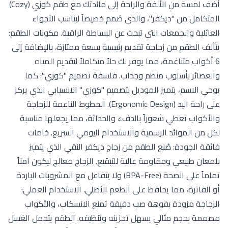
أضف لمسة من الألفة والراحة إلى مائدتك مع طقم كوزي (Cozy)
المتكامل من "ديكفر"، والذي صُمم خصيصاً ليناسب الأجواء
العائلية والجمعات التي تبحث عن البساطة الراقية. مكونات الطقم:
يتألف الطقم من زجاجة تقديم رئيسية بسعة ممتازة، بالإضافة إلى
6 أكواب متناغمة، مما يوفر لك حلاً متكاملاً لتقديم المياه
والعصائر بأسلوب منظم وجذاب. فلسفة تصميم "كوزي": كما
يوحي الاسم، يتميز الموديل بتصميم "كوزي" الانسيابي الذي يركز
على راحة اليد (Ergonomic Design). الخطوط الناعمة للزجاجة
والأكواب تعطي شعوراً بالدفء والحداثة، مما يجعلها مناسبة
لكل من الموائد الرسمية والاستخدام اليومي السريع. خامات
فائقة الجودة: صُنع الطقم من زجاج ديكفر النقي الذي يتميز
بلمعان طبيعي ومقاومة عالية للتبقيع. الزجاج معالج ليكون آمناً
تماماً على الصحة (BPA-Free) ولا يتفاعل مع المشروبات الباردة
أو الفاترة، مما يحافظ على الطعم الأصلي. الاستخدام العملي:
الزجاجة مزودة بفوهة صب دقيقة تمنع الانسكاب، والأكواب
مصممة بحجم مثالي يسهل تخزينه وتنظيفه. الطقم يتحمل الغسل