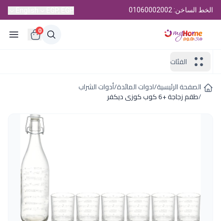
الخط الساخن: 01060002002
English
EGP, EGP
0
الفئات
الصفحة الرئيسية
/
ادوات المائدة
/
أدوات الشراب
/
طقم زجاجة +6 كوب كوزى ديكفر