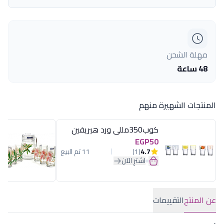
مهلة الشحن
48 ساعة
المنتجات الشهيرة منهم
كوب350مللى ورد هيريفين
EGP50
4.7
(1)
11 تم البيع
اشترِ الآن
عن المنتج
التقييمات