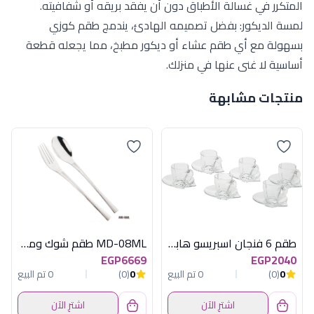
المتكرر في غسالة الأطباق دون أن يفقد بريقه أو شفافيته.
لمسة الديكور: بفضل تصميمه الهادئ، يندمج طقم كوزي
بسهولة مع أي طقم عشاء أو ديكور مطبخ، مما يجعله قطعة
أساسية لا غنى عنها في منزلك.
منتجات مشابهة
طقم 6 فنجان اسبريسو هابى
MD-08ML طقم شوك وملاعق 86 ق اكسفورد
EGP6669
EGP2040
0
(0)
0 تم البيع
0
(0)
0 تم البيع
اشترِ الآن
اشترِ الآن