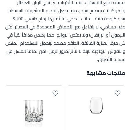
دقيقة تمنع الانسكاب، بينما الأكواب تبرز تدرج ألوان العصائر
والكوكتيلات بوضوح ساحر، مما يجعل تقديم المشروبات البسيطة
يبدو كلوحة فنية. الجانب الصحي والأمان: الزجاج طبيعي 100%
وغير مسامي، لا يتفاعل مع الأحماض الموجودة في العصائر (مثل
الليمون أو البرتقال) ولا يمتص الروائح، مما يضمن مذاقاً نقياً في
كل مرة. العناية الفائقة: الطقم مصمم ليتحمل الاستخدام المتكرر،
والنقوش الزجاجية ثابتة لا تتأثر بمرور الزمن. آمن تماماً للغسل في
غسالة الأطباق.
منتجات مشابهة