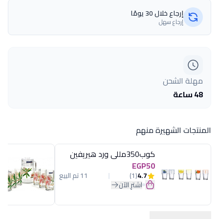
إرجاع خلال 30 يومًا
إرجاع سهل
مهلة الشحن
48 ساعة
المنتجات الشهيرة منهم
كوب350مللى ورد هيريفين
EGP50
4.7
(1)
11 تم البيع
اشترِ الآن