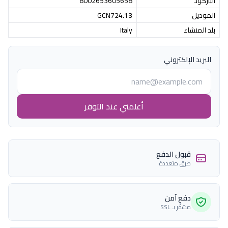
الباركود
8002653605658
الموديل
GCN724.13
بلد المنشاء
Italy
البريد الإلكتروني
أعلمني عند التوفر
قبول الدفع
طرق متعددة
دفع آمن
مشفّر بـ SSL