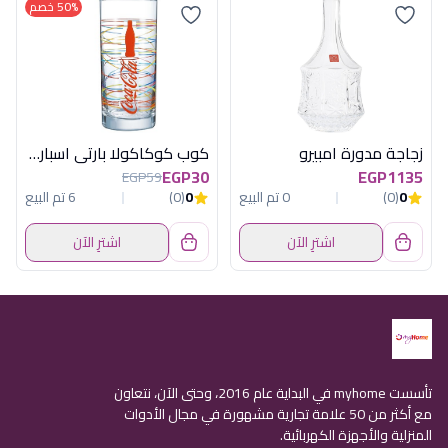
50% خصم
زجاجة مدورة امبيرو
كوب كوكاكولا بارتى اسباركل عرض فرنساوى
EGP30
EGP1135
EGP59
0
(0)
0 تم البيع
0
(0)
6 تم البيع
اشترِ الآن
اشترِ الآن
تأسست myhome في البداية عام 2016، وحتى الآن، نتعاون
مع أكثر من 50 علامة تجارية مشهورة في مجال الأدوات
المنزلية والأجهزة الكهربائية.