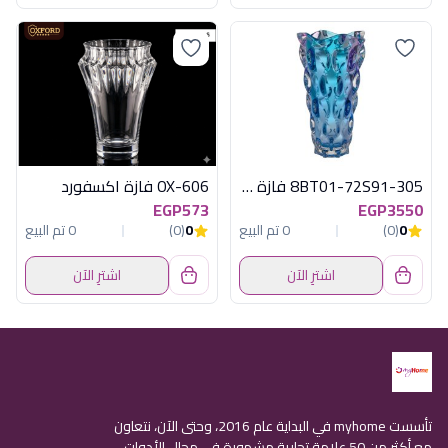
8BT01-72S91-305 فازة بلو تيك بوهيمى
OX-606 فازة اكسفورد
EGP573
EGP3550
0
(0)
0 تم البيع
0
(0)
0 تم البيع
اشترِ الآن
اشترِ الآن
تأسست myhome في البداية عام 2016، وحتى الآن، نتعاون
مع أكثر من 50 علامة تجارية مشهورة في مجال الأدوات