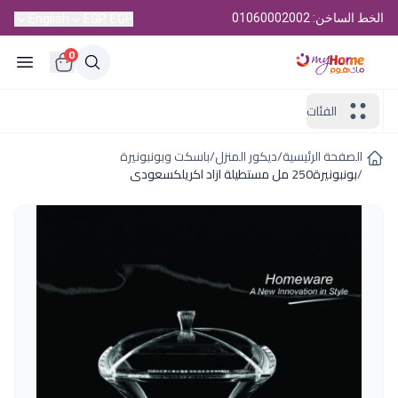
الخط الساخن: 01060002002
English
EGP, EGP
0
الفئات
الصفحة الرئيسية
/
ديكور المنزل
/
باسكت وبونبونيرة
/
بونبونيرة250 مل مستطيلة ازاد اكريلكسعودى