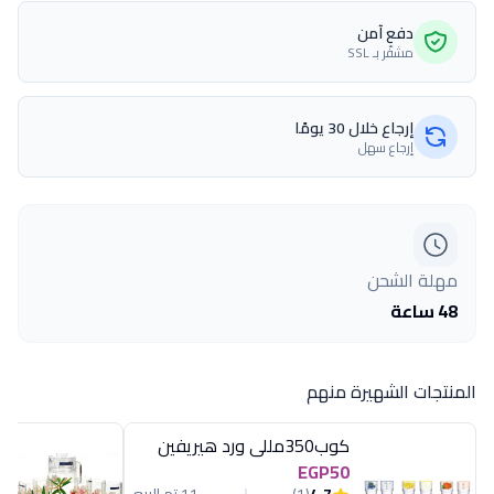
دفع آمن
مشفّر بـ SSL
إرجاع خلال 30 يومًا
إرجاع سهل
مهلة الشحن
48 ساعة
المنتجات الشهيرة منهم
كوب350مللى ورد هيريفين
EGP50