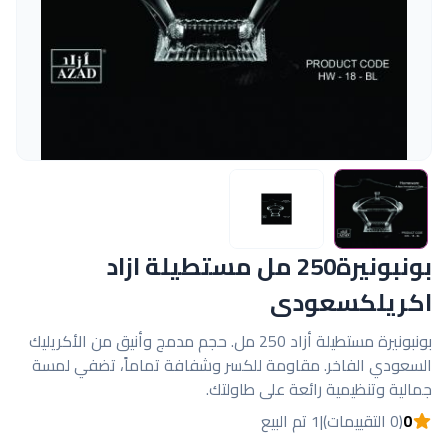
بونبونيرة250 مل مستطيلة ازاد
اكريلكسعودى
بونبونيرة مستطيلة أزاد 250 مل. حجم مدمج وأنيق من الأكريليك
السعودي الفاخر. مقاومة للكسر وشفافة تماماً، تضفي لمسة
جمالية وتنظيمية رائعة على طاولتك.
0
(0 التقييمات)
|
1 تم البيع