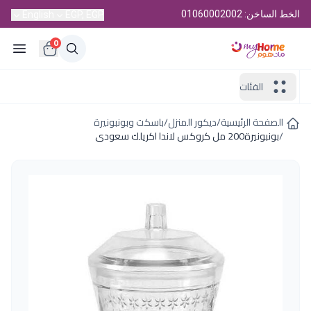
الخط الساخن: 01060002002
English
EGP, EGP
0
الفئات
الصفحة الرئيسية
/
ديكور المنزل
/
باسكت وبونبونيرة
/
بونبونيرة200 مل كروكس لاندا اكريلك سعودى