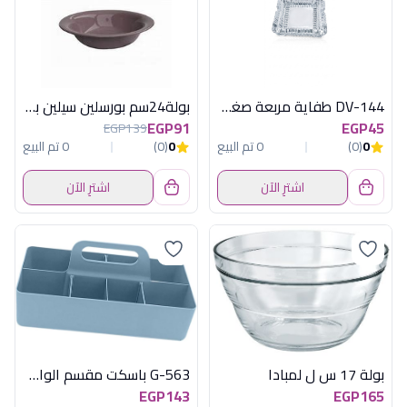
DV-144 طفاية مربعة صغيرة ديفا
بولة24سم بورسلين سيلين بنى كوتاهيا تركى
EGP91
EGP45
EGP139
0
(0)
0 تم البيع
0
(0)
0 تم البيع
اشترِ الآن
اشترِ الآن
بولة 17 س ل لمبادا
G-563 باسكت مقسم الوان سابرينا جوندول
EGP143
EGP165