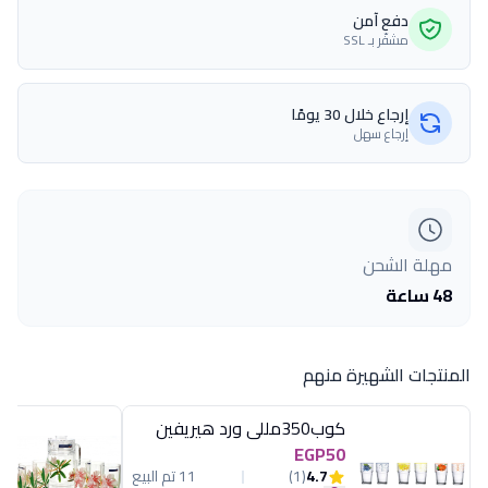
دفع آمن
مشفّر بـ SSL
إرجاع خلال 30 يومًا
إرجاع سهل
مهلة الشحن
48 ساعة
المنتجات الشهيرة منهم
كوب350مللى ورد هيريفين
EGP50
4.7
(1)
11 تم البيع