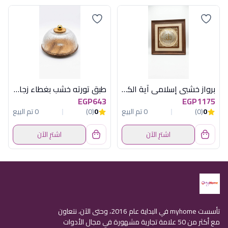
برواز خشبي إسلامي آية الكرسي مربع فضي في ذهبي - مقاس 60×60 سم
طبق تورته خشب بغطاء زجاج OX-28-A-18
EGP643
EGP1175
0
(0)
0 تم البيع
0
(0)
0 تم البيع
اشترِ الآن
اشترِ الآن
تأسست myhome في البداية عام 2016، وحتى الآن، نتعاون
مع أكثر من 50 علامة تجارية مشهورة في مجال الأدوات