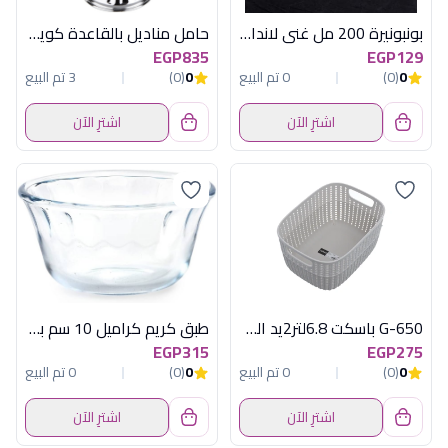
بونبونيرة 200 مل غني لاندا اكريلك سعودى
حامل مناديل بالقاعدة كوين ان
EGP835
EGP129
0
(0)
0 تم البيع
0
(0)
3 تم البيع
اشترِ الآن
اشترِ الآن
G-650 باسكت 6.8لتر2يد الوان نيتي جوندول
طبق كريم كراميل 10 سم بيركس
EGP315
EGP275
0
(0)
0 تم البيع
0
(0)
0 تم البيع
اشترِ الآن
اشترِ الآن