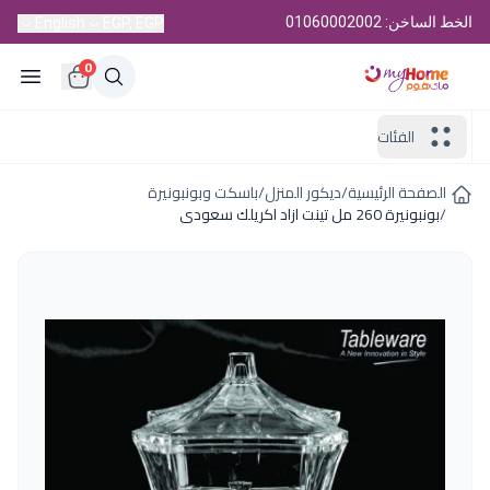
الخط الساخن: 01060002002
English
EGP, EGP
0
الفئات
الصفحة الرئيسية
/
ديكور المنزل
/
باسكت وبونبونيرة
/
بونبونيرة 260 مل تينت ازاد اكريلك سعودى