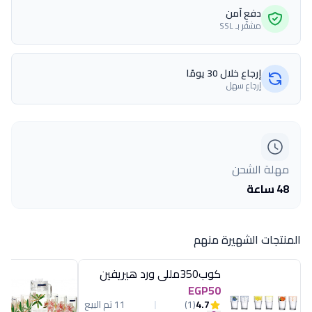
دفع آمن
مشفّر بـ SSL
إرجاع خلال 30 يومًا
إرجاع سهل
مهلة الشحن
48 ساعة
المنتجات الشهيرة منهم
كوب350مللى ورد هيريفين
EGP50
4.7
(1)
11 تم البيع