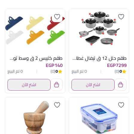
طقم حلل 12 ق تيفال غطاء زجاج
طقم كليبس 2 ق وسط توسكوما
EGP140
EGP7299
0
(0)
0 تم البيع
0
(0)
0 تم البيع
اشترِ الآن
اشترِ الآن