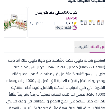
المنتجات الشهيرة منهم
كوب350مللى ورد هيريفين
EGP50
4.7
(1)
11 تم البيع
اشترِ الآن
عن المنتج
التقييمات
استمتع بتجربة طهي ذكية وشاملة مع جهاز طهي بلاك آند ديكر
(Black & Decker) موديل 34266. هذا الجهاز ليس مجرد حلة
طهي، بل هو "شيف" متكامل في مطبخك، صُمم ليوفر وقتك
ومجهودك بفضل قدرته العالية التي تصل إلى 1000 وات وسعته
الكبيرة التي تلبي احتياجات العائلة بالكامل. قوة أداء استثنائية
(1000 وات): تضمن لكِ هذه القدرة تسخيناً سريعاً وتوزيعاً مثالياً
للحرارة، مما يساعد على نضج اللحوم والبقوليات في وقت قياسي
مقارنة بالطرق التقليدية. سعة عائلية ضخمة (6 لتر): هي السعة