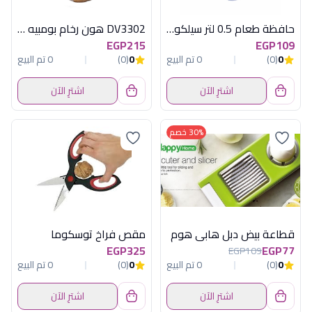
حافظة طعام 0.5 لتر سيلكون زهران
DV3302 هون رخام بومبيه برتقالى ديفا
EGP215
EGP109
0
(0)
0 تم البيع
0
(0)
0 تم البيع
اشترِ الآن
اشترِ الآن
30% خصم
قطاعة بيض دبل هابى هوم
مقص فراخ توسكوما
EGP325
EGP77
EGP109
0
(0)
0 تم البيع
0
(0)
0 تم البيع
اشترِ الآن
اشترِ الآن