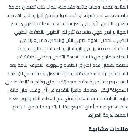
المثالية لتحضير وجبات عائلية متكاملة، سواء كنتِ تطبخين دجاجة
كاملة، قطع لحم كبيرة، أو كميات وافرة من الأرز والشوربات، مما
يجعلها الرفيق الأول في العزومات. تعدد وظائف الطهي: يتميز
الجهاز ببرامج طهي متعددة تتيح لكِ (الطهي بالضغط، الطهي
البطيء، تحمير اللحوم، طهي الأرز، والتبخير)، مما يغنيكِ عن
استخدام عدة قدور على البوتاجاز. وعاء داخلي عالي الجودة:
الوعاء مصنوع من خامات شديدة التحمل ومطلي بطبقة غير
لاصقة لضمان عدم احتراق الطعام وسهولة التنظيف التامة بعد
الاستخدام. لوحة تحكم ذكية: واجهة تشغيل واضحة تتيح لكِ ضبط
الوقت ودرجة الحرارة بدقة، مع مؤقت زمني وخاصية "الحفاظ على
السخونة" ليبقى طعامك جاهزاً للتقديم في أي وقت. أمان فائق:
مزود بأنظمة حماية متعددة تمنع فتح الغطاء أثناء وجود ضغط
بداخله، مع صمام أمان لتفريغ البخار الزائد وحماية من الارتفاع
المفرط لدرجة الحرارة.
منتجات مشابهة