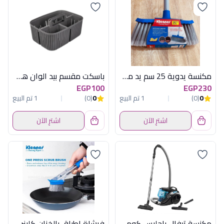
مكنسة يدوية 25 سم يد معدن كلينر
باسكت مقسم بيد الوان هيريفين
EGP100
EGP230
0
(0)
1 تم البيع
0
(0)
1 تم البيع
اشترِ الآن
اشترِ الآن
مكنسة تيفال باجليس كومبكت باور تركواز
فرشاة اطباق بالخزان كلينر