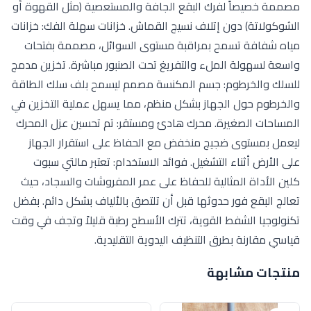
مصممة خصيصاً لفرك البقع الجافة والمستعصية (مثل القهوة أو
الشوكولاتة) دون إتلاف نسيج القماش. خزانات سهلة الفك: خزانات
مياه شفافة تسمح بمراقبة مستوى السوائل، مصممة بفتحات
واسعة لسهولة الملء والتفريغ تحت الصنبور مباشرة. تخزين مدمج
للسلك والخرطوم: جسم المكنسة مصمم ليسمح بلف سلك الطاقة
والخرطوم حول الجهاز بشكل منظم، مما يسهل عملية التخزين في
المساحات الصغيرة. محرك هادئ ومستقر: تم تحسين عزل المحرك
ليعمل بمستوى ضجيج منخفض مع الحفاظ على استقرار الجهاز
على الأرض أثناء التشغيل. فوائد الاستخدام: تعتبر مالتي سبوت
كلين الأداة المثالية للحفاظ على عمر المفروشات والسجاد، حيث
تعالج البقع فور حدوثها قبل أن تلتصق بالألياف بشكل دائم. بفضل
تكنولوجيا الشفط القوية، تترك الأسطح رطبة قليلاً وتجف في وقت
قياسي مقارنة بطرق التنظيف اليدوية التقليدية.
منتجات مشابهة