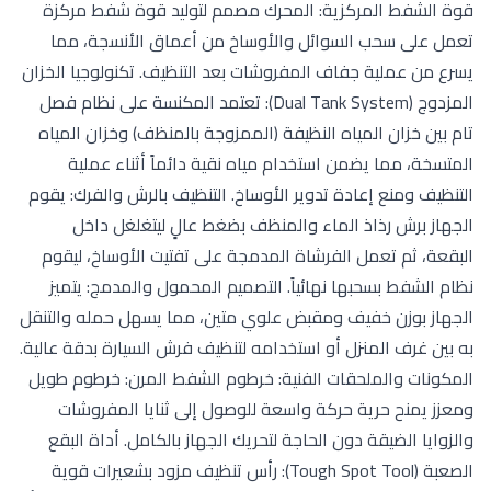
قوة الشفط المركزية: المحرك مصمم لتوليد قوة شفط مركزة
تعمل على سحب السوائل والأوساخ من أعماق الأنسجة، مما
يسرع من عملية جفاف المفروشات بعد التنظيف. تكنولوجيا الخزان
المزدوج (Dual Tank System): تعتمد المكنسة على نظام فصل
تام بين خزان المياه النظيفة (الممزوجة بالمنظف) وخزان المياه
المتسخة، مما يضمن استخدام مياه نقية دائماً أثناء عملية
التنظيف ومنع إعادة تدوير الأوساخ. التنظيف بالرش والفرك: يقوم
الجهاز برش رذاذ الماء والمنظف بضغط عالٍ ليتغلغل داخل
البقعة، ثم تعمل الفرشاة المدمجة على تفتيت الأوساخ، ليقوم
نظام الشفط بسحبها نهائياً. التصميم المحمول والمدمج: يتميز
الجهاز بوزن خفيف ومقبض علوي متين، مما يسهل حمله والتنقل
به بين غرف المنزل أو استخدامه لتنظيف فرش السيارة بدقة عالية.
المكونات والملحقات الفنية: خرطوم الشفط المرن: خرطوم طويل
ومعزز يمنح حرية حركة واسعة للوصول إلى ثنايا المفروشات
والزوايا الضيقة دون الحاجة لتحريك الجهاز بالكامل. أداة البقع
الصعبة (Tough Spot Tool): رأس تنظيف مزود بشعيرات قوية