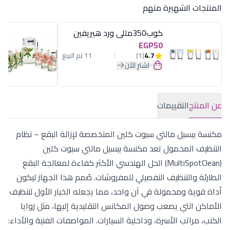
المنتجات الشهيرة منهم
كوب350مللى ورد هيريفين
EGP50
4.7
(1)
11 تم البيع
اشترِ الآن
عن المنتج
التقييمات
مكنسة بيسيل مالتي سبوت كلين المتخصصة لإزالة البقع – نظام
التنظيف المحمول تعد مكنسة بيسيل مالتي سبوت كلين
(MultiSpotClean) الحل الهندسي الأكثر كفاءة لمعالجة البقع
الطارئة والتنظيف التفصيلي للمفروشات. صُمم هذا الجهاز ليكون
أداة قوية ومحمولة في آن واحد، مما يجعله الخيار الأول لتنظيف
الأماكن التي يصعب وصول المكانس التقليدية إليها، مثل زوايا
الكنب، مراتب الأسرة، وداخلية السيارات. المواصفات الفنية والأداء: