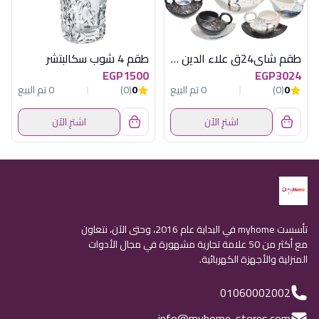
طقم شاى24ق علاء الدين اكسفورد J2304091-1
طقم 4 شوب سكالبتشر
EGP1500
EGP3024
0
(0)
0 تم البيع
0
(0)
0 تم البيع
اشترِ الآن
اشترِ الآن
تأسست myhome في البداية عام 2016، وحتى الآن، نتعاون
مع أكثر من 50 علامة تجارية مشهورة في مجال الأدوات
المنزلية والأجهزة الكهربائية.
01060002002
info@myhome-stores.com