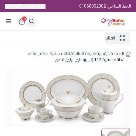
الخط الساخن: 01060002002
English
EGP, EGP
0
الفئات
الصفحة الرئيسية
/
ادوات المائدة
/
اطقم سفرة ,اطقم عشاء
/
طقم سفرة 112 ق بورسلين برلين فضى