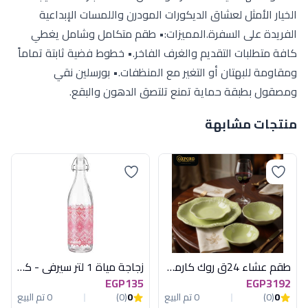
الخيار الأمثل لعشاق الديكورات المودرن واللمسات الإبداعية
الفريدة على السفرة.المميزات:• طقم متكامل وشامل يغطي
كافة متطلبات التقديم والغرف الفاخر.• خطوط فضية ثابتة تماماً
ومقاومة للبهتان أو التغير مع المنظفات.• بورسلين نقي
ومصقول بطبقة حماية تمنع تلتصق الدهون والبقع.
منتجات مشابهة
طقم عشاء 24ق روك كارمن لامع*فسدقى مط
زجاجة مياة 1 لتر سيرفى - كود 25667
EGP135
EGP3192
0
(0)
0 تم البيع
0
(0)
0 تم البيع