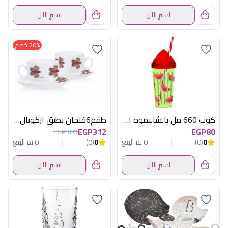
اشترِ الآن
اشترِ الآن
20% خصم
كوب 660 مل بالشاليموه احمر هيريفين
طقم6فنجان بطبق اركوبال ايسنس ويجوساامارا
EGP312
EGP80
EGP389
0
(0)
0 تم البيع
0
(0)
0 تم البيع
اشترِ الآن
اشترِ الآن