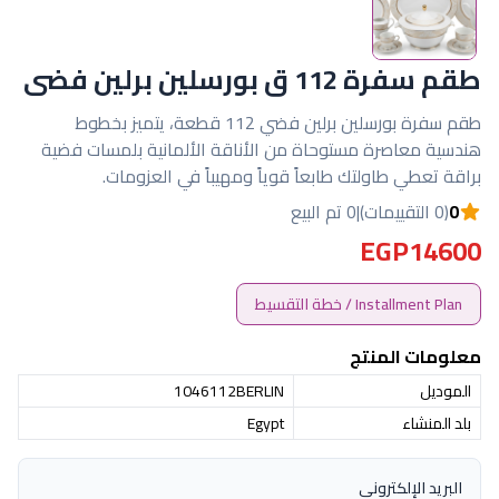
طقم سفرة 112 ق بورسلين برلين فضى
طقم سفرة بورسلين برلين فضي 112 قطعة، يتميز بخطوط
هندسية معاصرة مستوحاة من الأناقة الألمانية بلمسات فضية
براقة تعطي طاولتك طابعاً قوياً ومهيباً في العزومات.
0
(0 التقييمات)
|
0 تم البيع
EGP14600
Installment Plan / خطة التقسيط
معلومات المنتج
الموديل
1046112BERLIN
بلد المنشاء
Egypt
البريد الإلكتروني