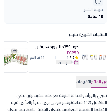
مهلة الشحن
48 ساعة
المنتجات الشهيرة منهم
كوب350مللى ورد هيريفين
EGP50
4.7
(1)
11 تم البيع
اشترِ الآن
عن المنتج
التقييمات
تميزي بالجرأة والحداثة الأنيقة مع طقم سفرة برلين فضي
المتكامل (112 قطعة).يقدم موديل برلين دمجاً رائعاً بين قوة
الخطوط الهندسية المعاصرة ولمعان الفضة الباردة، مما يجعله