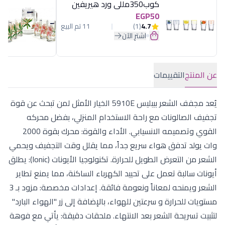
كوب350مللى ورد هيريفين
EGP50
4.7
(1)
11 تم البيع
اشترِ الآن
عن المنتج
التقييمات
يُعد مجفف الشعر بيبليس 5910E الخيار الأمثل لمن تبحث عن قوة
تجفيف الصالونات مع راحة الاستخدام المنزلي، بفضل محركه
القوي وتصميمه الانسيابي. الأداء والقوة: محرك بقوة 2000
وات يولد تدفق هواء سريع جداً، مما يقلل وقت التجفيف ويحمي
الشعر من التعرض الطويل للحرارة. تكنولوجيا الأيونات (Ionic): يطلق
أيونات سالبة تعمل على تحييد الكهرباء الساكنة، مما يمنع تطاير
الشعر ويمنحه لمعاناً ونعومة فائقة. إعدادات مخصصة: مزود بـ 3
مستويات للحرارة و سرعتين للهواء، بالإضافة إلى زر "الهواء البارد"
لتثبيت تسريحة الشعر بعد الانتهاء. ملحقات دقيقة: يأتي مع فوهة