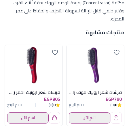
مكثفة (Concentrator) رفيعة لتوجيه الهواء بدقة أثناء الفرد،
وفلتر خلفي قابل للإزالة لسهولة التنظيف والحفاظ على عمر
المحرك.
منتجات مشابهة
فرشاة شعر ايونيك موف راش براش
فرشاة شعر ايونيك احمر راش براش
EGP805
EGP790
0
(0)
0 تم البيع
0
(0)
0 تم البيع
اشترِ الآن
اشترِ الآن