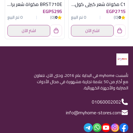
C1 مكواة شعر كيرلى كول روز جولد راش براش
BRST710E مكواة شعر براون
EGP5295
EGP2715
0
(0)
0 تم البيع
0
(0)
0 تم البيع
اشترِ الآن
اشترِ الآن
تأسست myhome في البداية عام 2016، وحتى الآن، نتعاون
مع أكثر من 50 علامة تجارية مشهورة في مجال الأدوات
المنزلية والأجهزة الكهربائية.
01060002002
info@myhome-stores.com