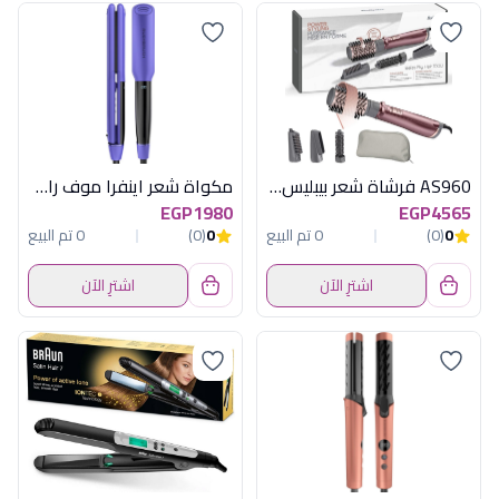
AS960 فرشاة شعر بيبليس هوائية 1000 وات
مكواة شعر اينفرا موف راش براش
EGP1980
EGP4565
0
(0)
0 تم البيع
0
(0)
0 تم البيع
اشترِ الآن
اشترِ الآن