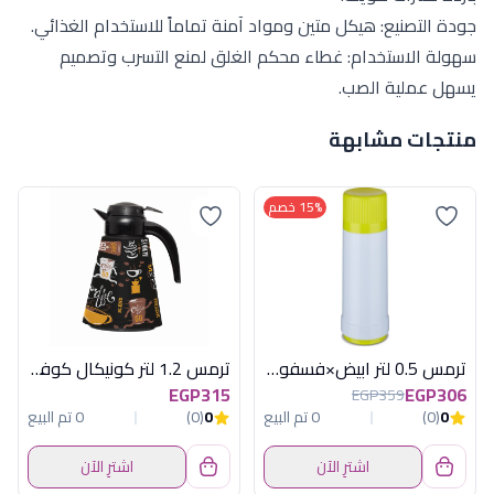
جودة التصنيع: هيكل متين ومواد آمنة تماماً للاستخدام الغذائي.
سهولة الاستخدام: غطاء محكم الغلق لمنع التسرب وتصميم
يسهل عملية الصب.
منتجات مشابهة
15% خصم
ترمس 0.5 لتر ابيض×فسفورى روتبونكت الماني
ترمس 1.2 لتر كونيكال كوفى بنى هيريفين
EGP315
EGP306
EGP359
0
(0)
0 تم البيع
0
(0)
0 تم البيع
اشترِ الآن
اشترِ الآن