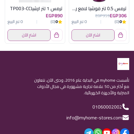
ترمس 0.5 لتر فوشيا لامع روتبونكت المانى
ترمس 1 لتر ارشياTP003-CC
EGP890
EGP306
EGP359
0
(0)
0 تم البيع
0
(0)
0 تم البيع
اشترِ الآن
اشترِ الآن
تأسست myhome في البداية عام 2016، وحتى الآن، نتعاون
مع أكثر من 50 علامة تجارية مشهورة في مجال الأدوات
المنزلية والأجهزة الكهربائية.
01060002002
info@myhome-stores.com