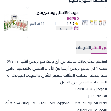
المنتجات الشهيرة منهم
كوب350مللى ورد هيريفين
EGP50
4.7
(1)
11 تم البيع
اشترِ الآن
عن المنتج
التقييمات
استمتع بمشروباتك ساخنة في أي وقت مع ترمس أرشيا (Arshia)
سعة 1 لتر. يجمع ترمس أرشيا بين الأداء العملي والتصميم الراقي،
مما يجعله القطعة المثالية لتقديم الشاي والقهوة لضيوفك أو
لاستخدامه اليومي في العمل.
الموديل: TP016-BR.
السعة: 1 لتر.
حفظ الحرارة: تقنية عزل متطورة تضمن بقاء المشروبات ساخنة أو
باردة لفترات طويلة.