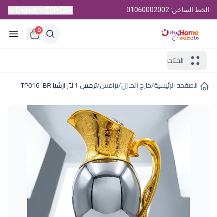
الخط الساخن: 01060002002
English
EGP, EGP
0
الفئات
الصفحة الرئيسية
/
خارج المنزل
/
ترامس
/
ترمس 1 لتر ارشيا TP016-BR