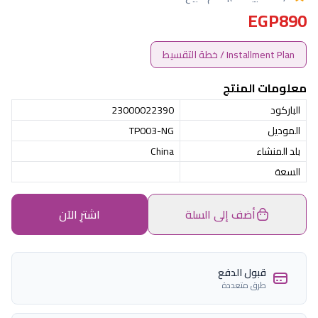
EGP890
Installment Plan / خطة التقسيط
معلومات المنتج
الباركود
23000022390
الموديل
TP003-NG
بلد المنشاء
China
السعة
أضف إلى السلة
اشترِ الآن
قبول الدفع
طرق متعددة