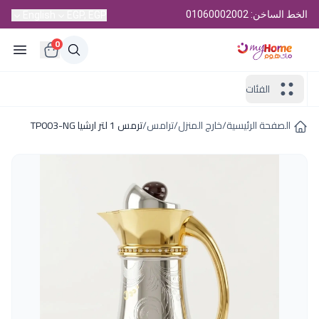
الخط الساخن: 01060002002
English
EGP, EGP
0
الفئات
الصفحة الرئيسية
/
خارج المنزل
/
ترامس
/
ترمس 1 لتر ارشيا TP003-NG