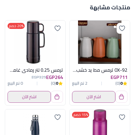
منتجات مشابهة
20% خصم
OX-92 ترمس مط يد خشب اكسفورد
ترمس 0.25 لتر رمادى غامق روتبونكت المانى
EGP264
EGP711
EGP329
0
(0)
2 تم البيع
0
(0)
0 تم البيع
اشترِ الآن
اشترِ الآن
15% خصم