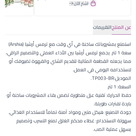
اشترِ الآن
عن المنتج
التقييمات
استمتع بمشروباتك ساخنة في أي وقت مع ترمس أرشيا (Arshia)
سعة 1 لتر. يجمع ترمس أرشيا بين الأداء العملي والتصميم الراقي،
مما يجعله القطعة المثالية لتقديم الشاي والقهوة لضيوفك أو
لاستخدامه اليومي في العمل.
الموديل:TP003-BR.
السعة: 1 لتر.
حفظ الحرارة: تقنية عزل متطورة تضمن بقاء المشروبات ساخنة أو
باردة لفترات طويلة.
جودة التصنيع: هيكل متين ومواد آمنة تماماً للاستخدام الغذائي.
سهولة الاستخدام: غطاء محكم الغلق لمنع التسرب وتصميم
يسهل عملية الصب.