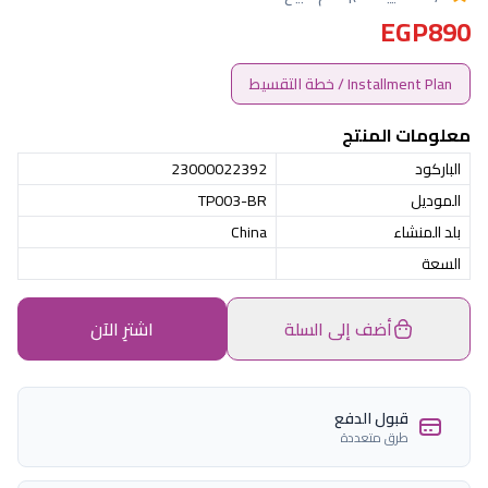
EGP890
Installment Plan / خطة التقسيط
معلومات المنتج
الباركود
23000022392
الموديل
TP003-BR
بلد المنشاء
China
السعة
أضف إلى السلة
اشترِ الآن
قبول الدفع
طرق متعددة