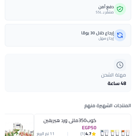
دفع آمن
مشفّر بـ SSL
إرجاع خلال 30 يومًا
إرجاع سهل
مهلة الشحن
48 ساعة
المنتجات الشهيرة منهم
كوب350مللى ورد هيريفين
EGP50
4.7
(1)
11 تم البيع