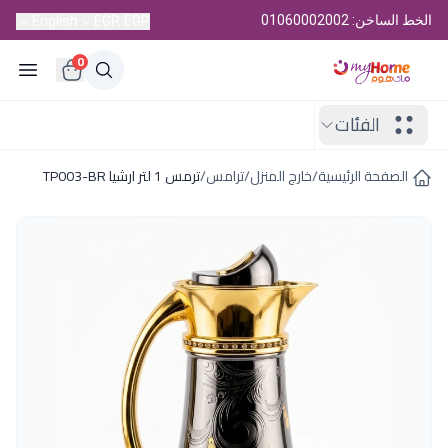
الخط الساخن: 01060002002
English
EGP, EGP
0
الفئات
الصفحة الرئيسية
/
خارج المنزل
/
ترامس
/
ترمس 1 لتر ارشيا TP003-BR