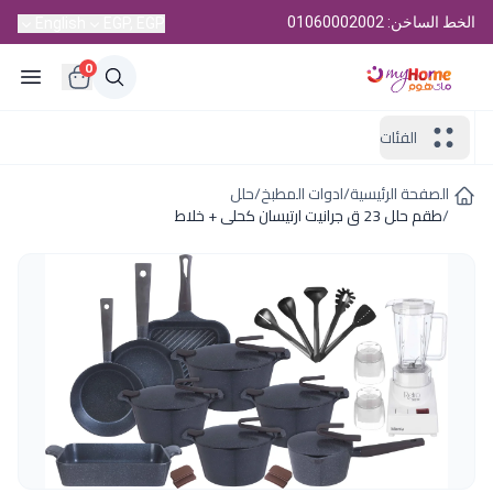
الخط الساخن: 01060002002
English
EGP, EGP
0
الفئات
الصفحة الرئيسية
/
ادوات المطبخ
/
حلل
/
طقم حلل 23 ق جرانيت ارتيسان كحلى + خلاط