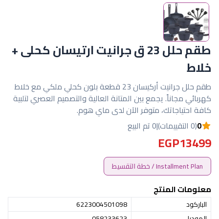
طقم حلل 23 ق جرانيت ارتيسان كحلى +
خلاط
طقم حلل جرانيت أركيسان 23 قطعة بلون كحلي ملكي مع خلاط
كهربائي مجاناً. يجمع بين المتانة العالية والتصميم العصري لتلبية
كافة احتياجاتك، متوفر الآن لدى ماي هوم.
0
(0 التقييمات)
|
0 تم البيع
EGP13499
Installment Plan / خطة التقسيط
معلومات المنتج
الباركود
6223004501098
الموديل
058233623