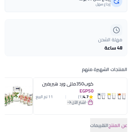
إرجاع سهل
مهلة الشحن
48 ساعة
المنتجات الشهيرة منهم
كوب350مللى ورد هيريفين
EGP50
4.7
(1)
11 تم البيع
اشترِ الآن
عن المنتج
التقييمات