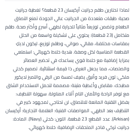
لماذا تختارين طقم جرانيت أركيسان 23 قطعة؟ تغطية جرانيت
صحية: طبقات متعددة من الجرانيت عالي الجودة تمنع التصاق
الطعام وتضمن توزيعاً مثالياً للحرارة لطهي أسرع وأكثر صحة. طقم
متكامل (23 قطعة): يحتوي على تشكيلة واسعة من الحلل
بمقاسات مختلفة، مقالي، صواني، وطقم توزيع، ليكون لديكِ
القطعة المناسبة لكل وصفة. هدية خلاط كهربائي: استمتعي
بمزايا إضافية مع خلاط قوي يساعدك في تحضير العصائر
والصلصات، مما يجعل العرض ذا قيمة استثنائية. تصميم كحلي
ملكي: لون فريد وأنيق يضيف لمسة من الرقي والتميز لديكور
مطبخك. مقابض وأغطية متينة: مصممة لتحمل الاستخدام الشاق
مع توفر الراحة والأمان التام أثناء المناولة. سهولة التنظيف:
بفضل التقنية المانعة للالتصاق، لن تحتاجي لمجهود كبير في
التنظيف بعد الطهي. المواصفات الفنية: العلامة التجارية: أركيسان
(Arkisan). عدد القطع: 23 قطعة. اللون: كحلي (Navy). المادة:
جرانيت تركي فاخر. الملحقات الإضافية: خلاط كهربائي.