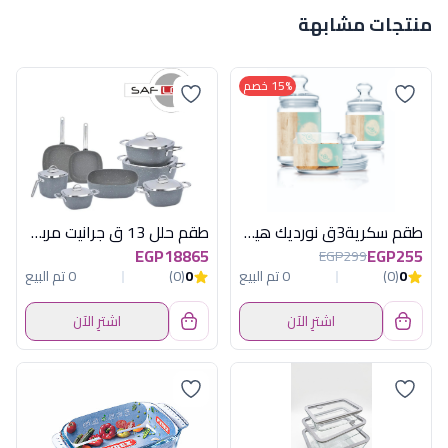
منتجات مشابهة
15% خصم
طقم سكرية3ق نورديك هيفياتركوازلومينارك ا
طقم حلل 13 ق جرانيت مربع رمادى يد استيل
EGP18865
EGP255
EGP299
0
(0)
0 تم البيع
0
(0)
0 تم البيع
اشترِ الآن
اشترِ الآن