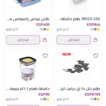
3RC03-2SG طقم حافظةطعام3ق مستطيل زجاج اكسفورد
طاجن بيركس إكسيلانس مستطيل - 22 سم
EGP400
EGP844
0
(0)
0 تم البيع
0
(0)
0 تم البيع
اشترِ الآن
اشترِ الآن
طقم حلل 14 ق جرانيت ارتيسان رمادى بيركس
حافظة طعام 1.1لتر مربعة غطاءبيج هيريفين
EGP90
EGP8199
0
(0)
0 تم البيع
0
(0)
0 تم البيع