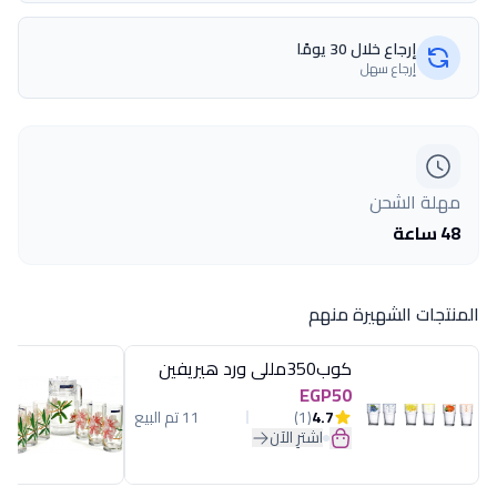
إرجاع خلال 30 يومًا
إرجاع سهل
مهلة الشحن
48 ساعة
المنتجات الشهيرة منهم
كوب350مللى ورد هيريفين
EGP50
4.7
(1)
11 تم البيع
اشترِ الآن