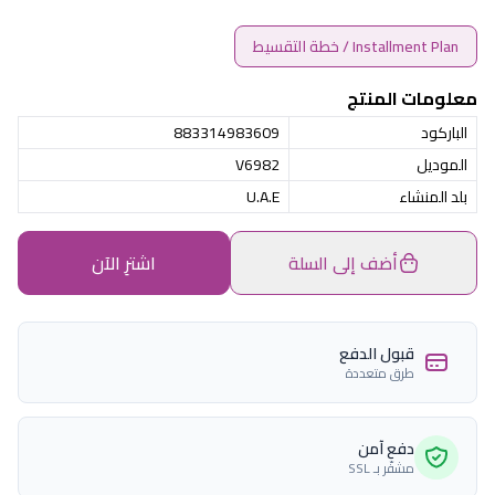
Installment Plan / خطة التقسيط
معلومات المنتج
الباركود
883314983609
الموديل
V6982
بلد المنشاء
U.A.E
أضف إلى السلة
اشترِ الآن
قبول الدفع
طرق متعددة
دفع آمن
مشفّر بـ SSL