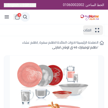
الخط الساخن: 01060002002
English
EGP, EGP
0
الفئات
الصفحة الرئيسية
/
ادوات المائدة
/
اطقم سفرة ,اطقم عشاء
/
طقم لومينارك 46 ق اوشن امارتى