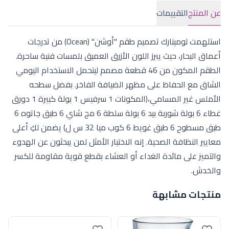
عن المنتج
التقييمات
استلهمت لومينارك تصميم طقم "أوشن" (Ocean) من تدرجات
أعماق البحار، حيث يبرز اللون الأزرق العميق بلمسات فنية ساحرة.
الطقم المكون من 46 قطعة مصمم ليتحمل الاستخدام اليومي
الشاق مع الحفاظ على مظهر الضيافة الفاخر. بفضل سطحه
الأملس غير المسامي،(المكونات 1 سرفيس 1 بولة كبيرة 1 دورق
غطاء 6 بولة شوربة بيد 6 بولة سلطة 6 مج شاي 6 طبق جاتوه 6
طبق مسطوح 6 طبق غويط 6 كوب ميا 32 س ل) يضمن لكِ أعلى
معايير النظافة الصحية. إنه الاختيار الأمثل لمن يبحثون عن الهدوء
والتميز على مائدة الغداء أو العشاء بقطع قوية مقاومة للكسر
والخدش.
منتجات مشابهة