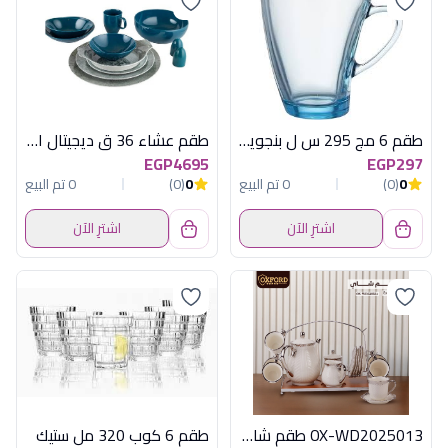
طقم 6 مج 295 س ل بنجوين تركواز باشابتشى
طقم عشاء 36 ق ديجيتال ازرق املس الفريدو
EGP4695
EGP297
0
(0)
0 تم البيع
0
(0)
0 تم البيع
اشترِ الآن
اشترِ الآن
OX-WD2025013 طقم شاى 15ق بورسلين فضى
طقم 6 كوب 320 مل ستيك