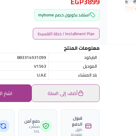
EGP3899
استفد بكوبون خصم myhome
Installment Plan / خطة التقسيط
معلومات المنتج
الباركود
883314931099
الموديل
V1563
بلد المنشاء
U.A.E
أضف إلى السلة
اشترِ ال
قبول
دفع آمن
الدفع
مشفّر بـ
طرق
SSL
متعددة