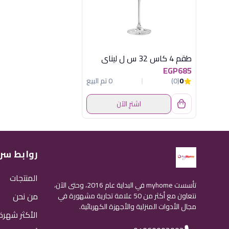
طقم 4 كاس 32 س ل ليناى
EGP685
0
(0)
0 تم البيع
اشترِ الآن
روابط سر
المنتجات
تأسست myhome في البداية عام 2016، وحتى الآن،
من نحن
نتعاون مع أكثر من 50 علامة تجارية مشهورة في
مجال الأدوات المنزلية والأجهزة الكهربائية.
الأكثر شهرة