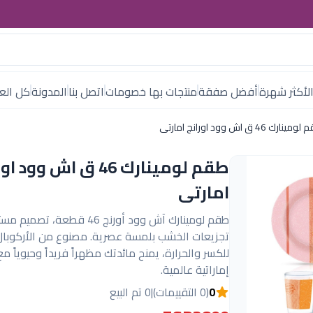
لأكثر شهرة
أفضل صفقة
منتجات بها خصومات
اتصل بنا
المدونة
كل العل
ينارك 46 ق اش وود اورانج امارتى
طقم لومينارك 46 ق اش وود 
امارتى
طقم لومينارك آش وود أورنج 46 قطعة،
تجزيعات الخشب بلمسة عصرية. مصنوع من الأركوبال
للكسر والحرارة، يمنح مائدتك مظهراً فريداً وحيوياً م
إماراتية عالمية.
0
(0 التقييمات)
|
0 تم البيع