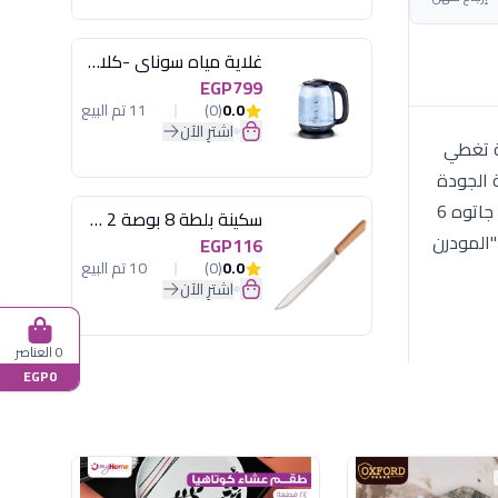
غلاية مياه سوناي -كلاسيك 2200 وات، 1.7 لتر زجاج اضائة ليد - MAR-3752
EGP799
0.0
(0)
11 تم البيع
اشترِ الآن
ي. الطقم مكون من 46 قطعة متكاملة تغطي
ة الجودة
والمقاومة للصدمات والحرارة(المكونات 1 سرفيس 1 بولة كبيرة 1 دورق غطاء 6 بولة شوربة بيد 6 بولة سلطة 6 مج شاي 6 طبق جاتوه 6
سكينة بلطة 8 بوصة 2 مسمار
من "المودرن
EGP116
0.0
(0)
10 تم البيع
اشترِ الآن
0 العناصر
EGP0