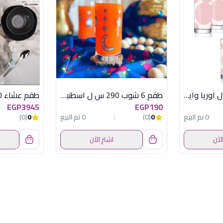
طقم 6 شوب 27س ل اوريا وايت بينك لومينارك
طقم 6 شوب 290 س ل اسطنبول تركى
EGP3945
EGP190
0 تم البيع
0
(0)
0 تم البيع
0
(0)
الآن
اشترِ الآن