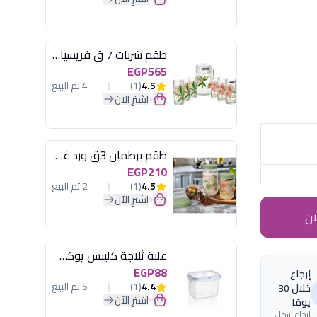
طقم شربات 7 ق فريسيا لومينارك
EGP565
4.5
(1)
4 تم البيع
اشترِ الآن
طقم برطمان 3ق ورد غطاء مينت جرين هيريفين
EGP210
4.5
(1)
2 تم البيع
اشترِ الآن
آن
علبة ثلاجة كليبس يوكسان
EGP88
إرجاع
4.4
(1)
5 تم البيع
خلال 30
اشترِ الآن
يومًا
إرجاع سهل