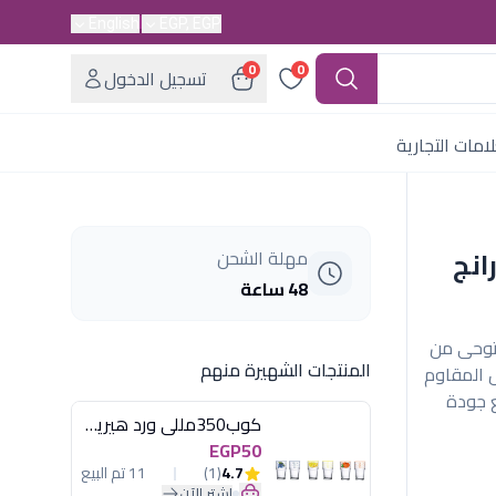
English
EGP, EGP
0
0
تسجيل الدخول
امات التجارية
اورانج
مهلة الشحن
48 ساعة
 تصميم مستوحى من
المنتجات الشهيرة منهم
 المقاوم
ع جودة
كوب350مللى ورد هيريفين
EGP50
4.7
(1)
11 تم البيع
اشترِ الآن