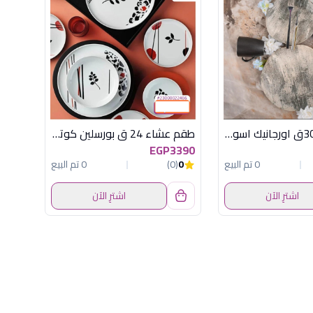
طقم عشاء 30ق اورجانيك اسود اكسفورد - كود 24020
طقم عشاء 24 ق بورسلين كوتاهيا تركى
EGP3390
0 تم البيع
0
(0)
0 تم البيع
اشترِ الآن
اشترِ الآن