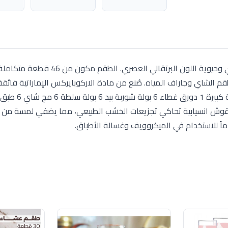
يجمع طقم Ash Wood Orange بين دفء التصميم الخشبي وحيوية اللون البرتقالي العصر
قم الشاي وجاراف المياه. صُنع من مادة الاركوبايركس الإماراتية فائق
يط 6 كوب ميا 32 س ل). يتميز بنقوش انسيابية تحاكي تجزيعات الخشب الطبيعي، مما يضفي لمسة 
ماً للاستخدام في الميكروويف وغسالة الأطباق.