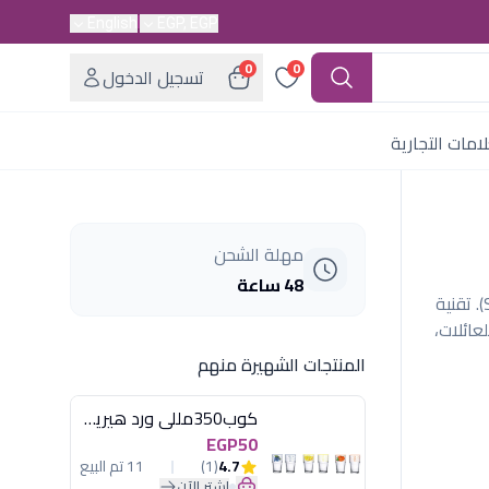
English
EGP, EGP
0
0
تسجيل الدخول
امات التجارية
مهلة الشحن
48 ساعة
قلاية "أرزوم" هوائية سعة 6 لتر باللون الفضي (Silver). تقنية
عائلات،
المنتجات الشهيرة منهم
كوب350مللى ورد هيريفين
EGP50
4.7
(1)
11 تم البيع
اشترِ الآن