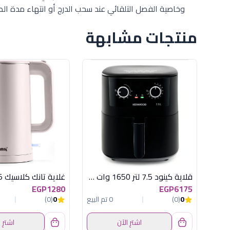
وخاصية الفصل التلقائي عند سحب الدرج أو انتهاء مدة ال
منتجات مشابهة
قلاية كينود 7.5 لتر 1650 وات اسود
EGP1280
EGP6175
0
(0)
0 تم البيع
0
(0)
اشترِ الآن
اشترِ 