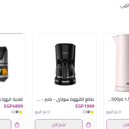
طهي.
غلاية تانك كلاسيك 1.5 لتر1500 وات وردى
صانع القهوة سوناي - فلير - 870 وات ,بسعة 12 كوب ,اسود SH-1210
EGP4899
EGP1999
0 تم البيع
0
(0)
0 تم البيع
0
(0)
الآن
اشترِ الآن