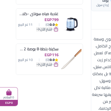
يومًا
إرجاع سهل
غلاية مياه سوناي -كلاسيك 2200 وات، 1.7 لتر زجاج اضائة ليد - MAR-3752
EGP799
0.0
(0)
11 تم البيع
اشترِ الآن
صممة لتقديم أداء قوي وسعة
 الدجاج الكامل،
سكينة بلطة 8 بوصة 2 مسمار
أو الخضروات في دورة واحدة، مما يوفر وقتكِ وجهدكِ في العزومات والوجبات العائلية. تقنية الهواء الساخن (Fast Air Technology): تعمل
EGP116
دام زيت
0.0
(0)
10 تم البيع
اشترِ الآن
 الستانلس ستيل،
Mu): لا تقتصر على القلي فقط؛ بل يمكنكِ
 وسهل:
ي، لضمان نتائج مثالية لكل
وتجفيفها سريعة
0 العناصر
ر من
EGP0
لرخامة،