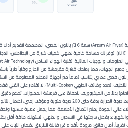
طرق
SSL
متعددة
استمتعي بوجبات صحية ومقرمشة مع قلاية أرزوم الهوائية (Arzum Air Fryer) سعة 6 لتر باللون الفضي، الم
ضخمة تناسب احتياجات منزلك اليومية. سعة عائلية ضخمة (6 لتر): توفر لكِ مساحة كافية لطهي كميات كبيرة من البطاطس،
جميع الجهات، مما يمنحكِ قشرة مقرمشة من الخارج وقلباً طرياً باستخ
لى 90%. تصميم فضي (Silver) أنيق: تتميز بلون فضي عصري يتناسب تماماً مع أجهزة المطبخ المصنوعة من
كما أن سطحه الخارجي مقاوم للبصمات وسهل المسح والتنظيف. تعدد وظائف الطهي (lti-Cooker
لطعام) بدلاً من الميكروويف للحفاظ على قرمشة المخبوزات. تحكم دقيق
مزودة بمقابض تحكم (أو شاشة رقمية حسب الإصدار) لضبط درجة الحرارة بدقة حتى 200 درجة مئوية ومؤقت زمن
Non-): وعاء القلي مزود بطلاء عالي الجودة يمنع التصاق الأطعمة، مما يجعل عملية غسلها 
والكهرباء: بفضل سرعتها في التسخين والطهي، تستهلك طاقة أقل بكثي
قريباً. أمان فائق: مزودة بأقدام غير قابلة للانزلاق لضمان الثبات على ا