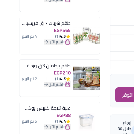
طقم شربات 7 ق فريسيا لومينارك
EGP565
4.5
(1)
4 تم البيع
اشترِ الآن
طقم برطمان 3ق ورد غطاء مينت جرين هيريفين
EGP210
4.5
(1)
2 تم البيع
اشترِ الآن
لتوفر
علبة ثلاجة كليبس يوكسان
EGP88
4.4
(1)
5 تم البيع
إرجاع
اشترِ الآن
خلال 30