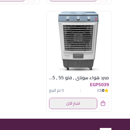
مبرد هواء سوناي , فلو 55 , 55 لتر , 3 سرعات MAR 55 AC
EGP5039
0
(0)
0 تم البيع
اشترِ الآن