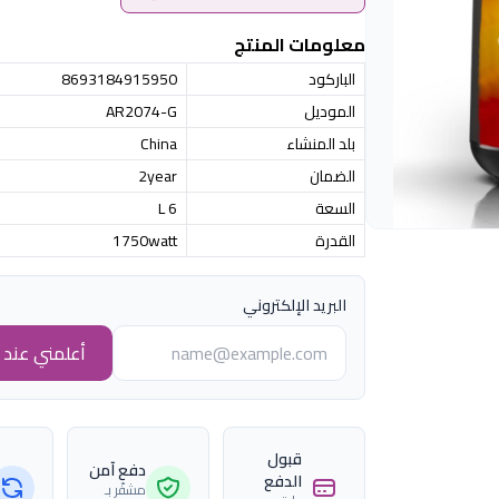
معلومات المنتج
الباركود
8693184915950
الموديل
AR2074-G
بلد المنشاء
China
الضمان
2year
السعة
6 L
القدرة
1750watt
البريد الإلكتروني
أعلمني عند ا
قبول
دفع آمن
الدفع
مشفّر بـ