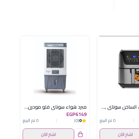
قلاية الهواء الساخن سوناي ,كوك ماستر برو , ديجيتال , 2000وات , 7 لتر , 8 برنامج للطهي , سلفير – MAR-711
مبرد هواء سوناي فلو مودرن85 , ديجيتال, 85 لتر , 3 سرعات MAR-85DG
EGP6149
0 تم البيع
0
(0)
0 تم البيع
اشترِ الآن
اشترِ الآن