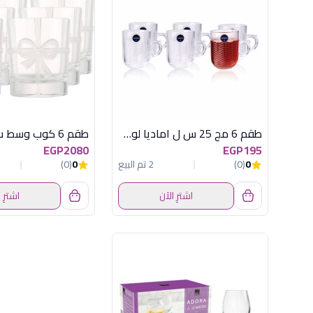
طقم 6 مج 25 س ل اماديا لومينارك اماراتي
طقم 6 كوب وسط ساتين
EGP2080
EGP195
0
(0)
2 تم البيع
0
(0)
اشترِ الآن
اشترِ 