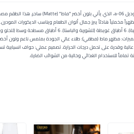
جددي مظهر مائدتك مع طقم عشاء ألفريدو (Alfredo) موديل a-06، الذي يأتي بلون أخضر "ما
هراً مخملياً هادئاً يبرز جمال ألوان الطعام ويناسب الديكورات المودرن.
لطة صغيرة. المميزات: مظهر ماط (مطفي): طلاء عالي الجودة بملمس ناعم ولون أخض
ة عالية وقدرة على تحمل درجات الحرارة. تصميم عملي: حواف انسيابية ت
تماماً للاستخدام الغذائي وخالية من الشوائب الضارة.