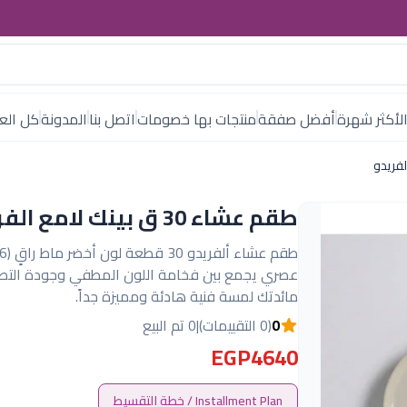
لأكثر شهرة
أفضل صفقة
منتجات بها خصومات
اتصل بنا
المدونة
كل العل
طقم عشاء 30 ق بينك لامع الفريدو
عصري يجمع بين فخامة اللون المطفي وجودة التصني
مائدتك لمسة فنية هادئة ومميزة جداً.
0
(0 التقييمات)
|
0 تم البيع
EGP4640
Installment Plan / خطة التقسيط