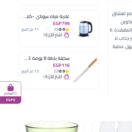
ط" (Matte) ساحر. هذا الطقم مصمم لعشاق
غلاية مياه سوناي -كلاسيك 2200 وات، 1.7 لتر زجاج اضائة ليد - MAR-3752
تكوين
EGP799
الطقم (30 قطعة): 6 أطباق مسطحة كبيرة (للوجبة الرئيسية). 6 أطباق غويطة (للشوربة والباستا). 6 أطباق مسطحة وسط (للحلو والمقبلات). 6
0.0
(0)
11 تم البيع
اشترِ الآن
ر جذاب لا
سهل عملية
سكينة بلطة 8 بوصة 2 مسمار
EGP116
0.0
(0)
10 تم البيع
اشترِ الآن
0 العناصر
EGP0