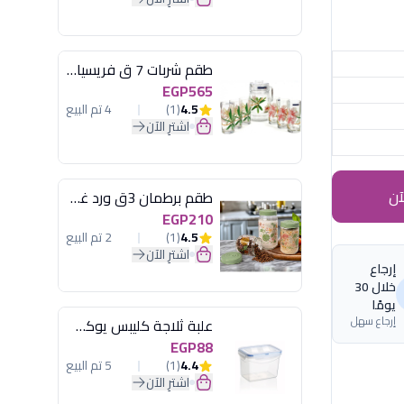
طقم شربات 7 ق فريسيا لومينارك
EGP565
4.5
(1)
4 تم البيع
اشترِ الآن
آن
طقم برطمان 3ق ورد غطاء مينت جرين هيريفين
EGP210
4.5
(1)
2 تم البيع
اشترِ الآن
إرجاع
خلال 30
يومًا
إرجاع سهل
علبة ثلاجة كليبس يوكسان
EGP88
4.4
(1)
5 تم البيع
اشترِ الآن