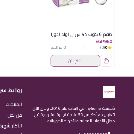
طقم 6 كوب 44 س ل اولد ادورا
EGP960
0
(0)
0 تم البيع
اشترِ الآن
روابط سر
المنتجات
تأسست myhome في البداية عام 2016، وحتى الآن،
من نحن
نتعاون مع أكثر من 50 علامة تجارية مشهورة في
مجال الأدوات المنزلية والأجهزة الكهربائية.
الأكثر شهرة