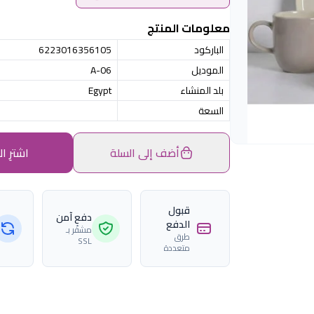
معلومات المنتج
الباركود
6223016356105
الموديل
A-06
بلد المنشاء
Egypt
السعة
أضف إلى السلة
اشترِ ال
قبول
دفع آمن
الدفع
مشفّر بـ
طرق
SSL
متعددة