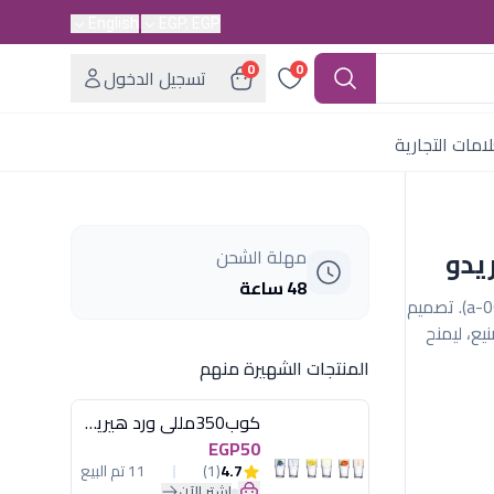
English
EGP, EGP
0
0
تسجيل الدخول
امات التجارية
مهلة الشحن
48 ساعة
طقم عشاء ألفريدو 30 قطعة لون أخضر ماط راقٍ (a-06). تصميم
ع، ليمنح
المنتجات الشهيرة منهم
كوب350مللى ورد هيريفين
EGP50
4.7
(1)
11 تم البيع
اشترِ الآن