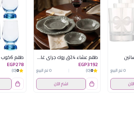
طقم عشاء 24ق روك جراى غامق*جراى فاتح مط
EGP278
EGP3192
0 تم البيع
0
(0)
0 تم البيع
0
(0)
الآن
اشترِ الآن