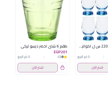
طقم 6كوب 220 س ل اكواتيك تركواز باسابتشة
طقم 6 شاى اخضر ديسو تركى
EGP201
0 تم البيع
0
(0)
0 تم البيع
اشترِ الآن
اشترِ الآن