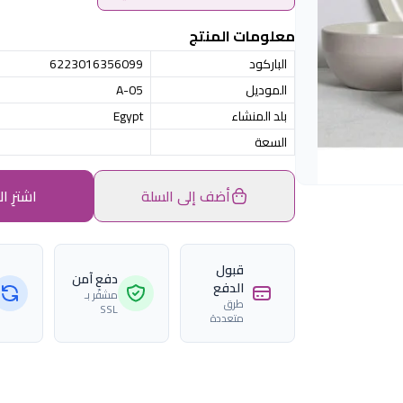
معلومات المنتج
الباركود
6223016356099
الموديل
A-05
بلد المنشاء
Egypt
السعة
أضف إلى السلة
اشترِ ال
قبول
دفع آمن
الدفع
مشفّر بـ
طرق
SSL
متعددة