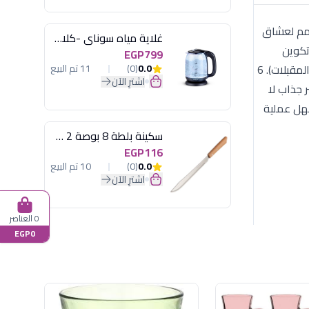
ط" (Matte) ساحر. هذا الطقم مصمم لعشاق
غلاية مياه سوناي -كلاسيك 2200 وات، 1.7 لتر زجاج اضائة ليد - MAR-3752
تكوين
EGP799
الطقم (30 قطعة): 6 أطباق مسطحة كبيرة (للوجبة الرئيسية). 6 أطباق غويطة (للشوربة والباستا). 6 أطباق مسطحة وسط (للحلو والمقبلات). 6
0.0
(0)
11 تم البيع
اشترِ الآن
ر جذاب لا
سهل عملية
سكينة بلطة 8 بوصة 2 مسمار
EGP116
0.0
(0)
10 تم البيع
اشترِ الآن
0 العناصر
EGP0