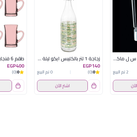
CDA طقم 6 كوب 6 س ل ماكاسار
زجاجة 1 لتر بالكليبس ايكو ليلة ديكفر
EGP400
EGP140
2 تم البيع
0
(0)
0 تم البيع
0
(0)
الآن
اشترِ الآن