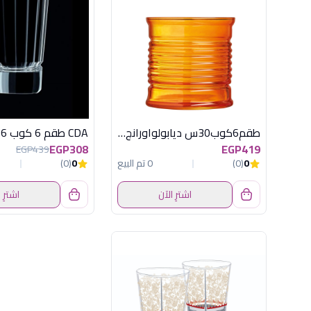
طقم6كوب30س ديابولواورانج لومينارك فرنسا
EGP308
EGP419
EGP439
0
(0)
0 تم البيع
0
(0)
اشترِ الآن
اشترِ 