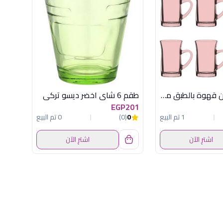
طقم 6 فنجان قهوة بالطبق ميلا بينك
طقم 6 شاى اخضر ديسو تركى
EGP201
1 تم البيع
0
(0)
0 تم البيع
اشترِ الآن
اشترِ الآن