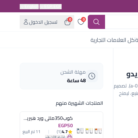
English
EGP, EGP
0
0
تسجيل الدخول
ة
كل العلامات التجارية
مهلة الشحن
48 ساعة
طقم عشاء ألفريدو 30 قطعة لون أخضر ماط راقٍ (a-05). تصميم
ع، ليمنح
المنتجات الشهيرة منهم
كوب350مللى ورد هيريفين
EGP50
4.7
(1)
11 تم البيع
اشترِ الآن