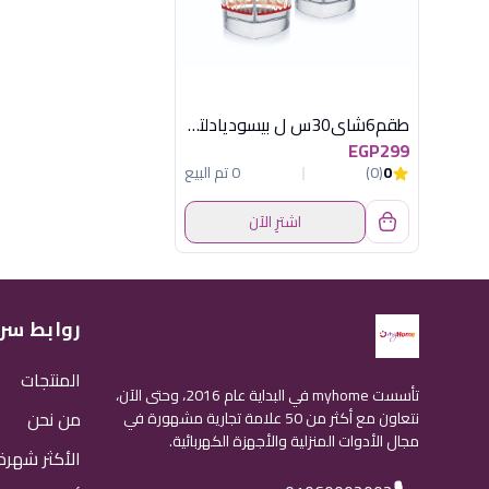
طقم6شاى30س ل بيسوديادلتالومينارك اماراتى
EGP299
0
(0)
0 تم البيع
اشترِ الآن
روابط سر
المنتجات
تأسست myhome في البداية عام 2016، وحتى الآن،
من نحن
نتعاون مع أكثر من 50 علامة تجارية مشهورة في
مجال الأدوات المنزلية والأجهزة الكهربائية.
الأكثر شهرة