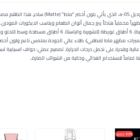
جددي مظهر مائدتك مع طقم عشاء ألفريدو (Alfredo) موديل a-05، الذي يأتي بلون أخضر "ما
هراً مخملياً هادئاً يبرز جمال ألوان الطعام ويناسب الديكورات المودرن.
لطة صغيرة. المميزات: مظهر ماط (مطفي): طلاء عالي الجودة بملمس ناعم ولون أخض
ة عالية وقدرة على تحمل درجات الحرارة. تصميم عملي: حواف انسيابية ت
ماماً للاستخدام الغذائي وخالية من الشوائب الضارة..
30% خصم