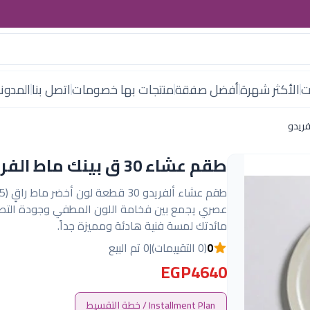
ت
الأكثر شهرة
أفضل صفقة
منتجات بها خصومات
اتصل بنا
المدون
طقم عشاء 30 ق بينك ماط الفريدو
عصري يجمع بين فخامة اللون المطفي وجودة التصني
مائدتك لمسة فنية هادئة ومميزة جداً.
0
(0 التقييمات)
|
0 تم البيع
EGP4640
Installment Plan / خطة التقسيط