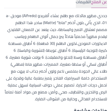
عن المنتج
التقييمات
جددي مظهر مائدتك مع طقم عشاء ألفريدو (Alfredo) موديل a-
01، الذي يأتي بلون أخضر "ماط" (Matte) ساحر. هذا الطقم
مصمم لعشاق التميز والبساطة، حيث يبتعد عن اللمعان التقليدي
ليقدم مظهراً مخملياً هادئاً يبرز جمال ألوان الطعام ويناسب
الديكورات المودرن.تكوين الطقم (30 قطعة): 6 أطباق مسطحة
كبيرة (للوجبة الرئيسية). 6 أطباق غويطة (للشوربة والباستا). 6
أطباق مسطحة وسط (للحلو والمقبلات). 6 بولات شوربة صغيرة. 6
أطباق تسالي أو سلطة صغيرة. المميزات: مظهر ماط (مطفي):
طلاء عالي الجودة بملمس ناعم ولون أخضر جذاب لا يبهت مع
الاستخدام. خامة السيراميك الفاخر: يتميز بصلابة عالية وقدرة على
تحمل درجات الحرارة. تصميم عملي: حواف انسيابية تسهل عملية
الرص والتخزين والتنظيف. صحي وآمن: مصنع من مواد آمنة تماماً
للاستخدام الغذائي وخالية من الشوائب الضارة.
منتجات مشابهة