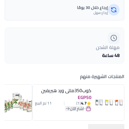
إرجاع خلال 30 يومًا
إرجاع سهل
مهلة الشحن
48 ساعة
المنتجات الشهيرة منهم
كوب350مللى ورد هيريفين
EGP50
4.7
(1)
11 تم البيع
اشترِ الآن