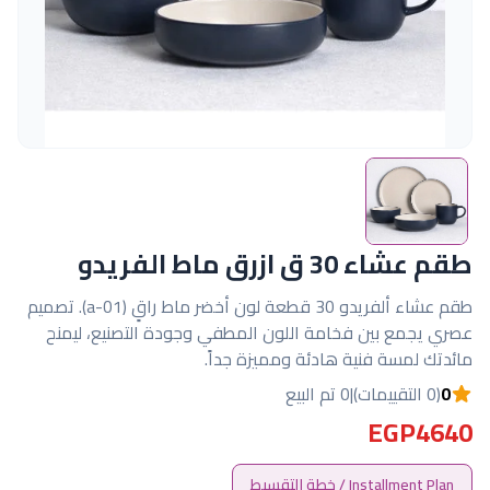
طقم عشاء 30 ق ازرق ماط الفريدو
طقم عشاء ألفريدو 30 قطعة لون أخضر ماط راقٍ (a-01). تصميم
عصري يجمع بين فخامة اللون المطفي وجودة التصنيع، ليمنح
مائدتك لمسة فنية هادئة ومميزة جداً.
0
(0 التقييمات)
|
0 تم البيع
EGP4640
Installment Plan / خطة التقسيط