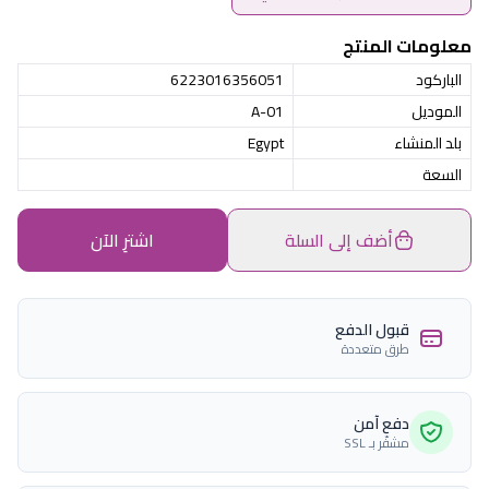
معلومات المنتج
الباركود
6223016356051
الموديل
A-01
بلد المنشاء
Egypt
السعة
أضف إلى السلة
اشترِ الآن
قبول الدفع
طرق متعددة
دفع آمن
مشفّر بـ SSL