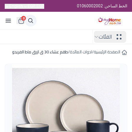
الخط الساخن: 01060002002
English
EGP, EGP
0
الفئات
الصفحة الرئيسية
/
ادوات المائدة
/
طقم عشاء 30 ق ازرق ماط الفريدو