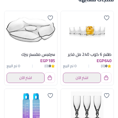
طقم 6 كوب 240 مل فاير
سرفبس مقسم بيزك
EGP185
EGP640
0
(0)
0 تم البيع
0
(0)
0 تم البيع
اشترِ الآن
اشترِ الآن