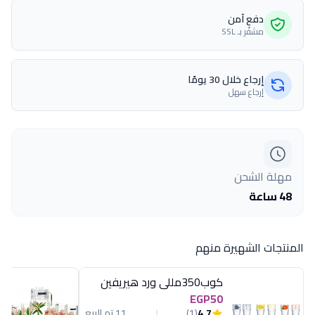
دفع آمن
مشفّر بـ SSL
إرجاع خلال 30 يومًا
إرجاع سهل
مهلة الشحن
48 ساعة
المنتجات الشهيرة منهم
كوب350مللى ورد هيريفين
EGP50
4.7
(1)
11 تم البيع