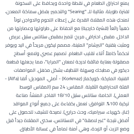
يمنع احتراق الطعام في نقطة واحدة ويحافظ على السخونة
لفترة طويلة. مثالية للـ "Searing" والتحمير: بفضل سماكة المعدن،
تمنحكِ هذه المقلاة القدرة على إعطاء اللحوم والدواجن لوناً
ذهبياً رائعاً (قشرة خارجية) مع الحفاظ على طراوتها وعصارتها من
الداخل. مقبض احترافي مريح: تتميز بمقبض ستانلس ستيل عريض
ومثبت بتقنية "البرشام" المتينة، مصمم ليكون مريحاً في اليد ويوفر
تحكماً كاملاً أثناء تقليب الطعام. تصميم عصري ولامع: أسطح
مصقولة بعناية فائقة لدرجة لمعان "المرايا"، مما يجعلها قطعة
ديكور في مطبخك وسهلة التنظيف بشكل مذهل. المواصفات
الفنية: الماركة: كوركماز (Korkmaz) - أصلي. الموديل: ألفا (Alfa) -
الفئة الاحترافية الثقيلة. المقاس: 24 سم (المقاس الوسط
العملي). الخامة: ستانلس ستيل 18/10 الفاخر. المنشأ: صناعة
تركية 100%. التوافق: تعمل بكفاءة على جميع أنواع المواقد
(غاز، كهرباء، سيراميك، وحث حراري). نصيحة للشيف: للحصول على
أفضل نتيجة "غير لاصقة" في الاستانلس، سخني المقلاة جيداً قبل
وضع الزيت أو الزبدة، وهي آمنة تماماً في غسالة الأطباق.