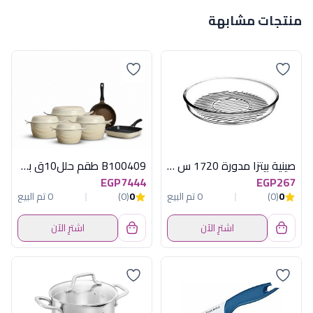
منتجات مشابهة
صينية بيتزا مدورة 1720 س ل بورجام
B100409 طقم حلل10ق بطوط اوف وايت اكسفورد
EGP7444
EGP267
0
(0)
0 تم البيع
0
(0)
0 تم البيع
اشترِ الآن
اشترِ الآن