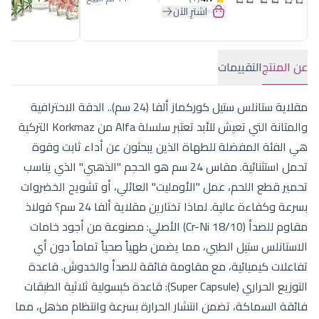
اشترِ الآن
عن المنتج
التقييمات
مقلاية ستانلس ستيل كوركماز ألفا (24 سم).. الدقة الاحترافية
والمتانة التي تعيش للأبد تعتبر سلسلة Alfa من Korkmaz التركية
هي الفئة المفضلة للطهاة الذين يبحثون عن أداء ثابت وقوة
تحمل استثنائية. مقاس 24 سم هو الحجم "الذهبي" الذي يناسب
تحمير قطع اللحم، عمل "الأومليت" العائلي، أو تشويح الخضروات
بسرعة وكفاءة عالية. لماذا تختارين مقلاية ألفا 24 سم؟ فولاذ
مقاوم للصدأ (Cr-Ni 18/10) الأصلي: مصنوعة من أجود خامات
الاستانلس ستيل الطبي، مما يضمن طهياً صحياً تماماً دون أي
تفاعلات كيميائية، مع مقاومة فائقة للصدأ والخدوش. قاعدة
التوزيع الحراري (Super Capsule): قاعدة كبسولية ثلاثية الطبقات
فائقة السماكة، تضمن انتشار الحرارة بسرعة وانتظام مذهل، مما