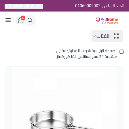
الخط الساخن: 01060002002
English
EGP, EGP
0
الفئات
الصفحة الرئيسية
/
ادوات المطبخ
/
مقالي
/
مقلاية 24 سم استانلس الفا كوركماز