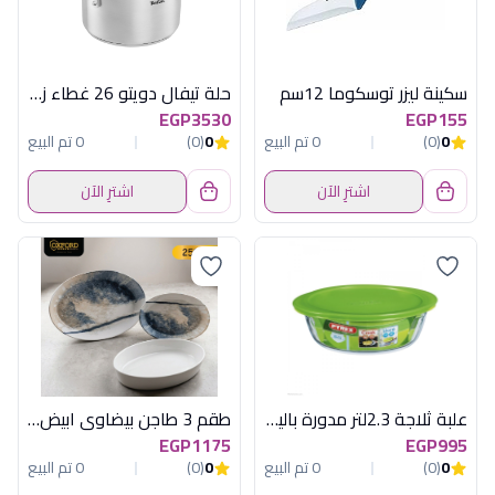
سكينة ليزر توسكوما 12سم
حلة تيفال دويتو 26 غطاء زجاجى
EGP3530
EGP155
0
(0)
0 تم البيع
0
(0)
0 تم البيع
اشترِ الآن
اشترِ الآن
علبة ثلاجة 2.3لتر مدورة باليد بيركس
طقم 3 طاجن بيضاوى ابيض مط أكسفورد
EGP1175
EGP995
0
(0)
0 تم البيع
0
(0)
0 تم البيع