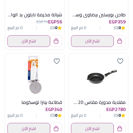
طاجن بورسلين بيضاوى وسط نيرو
شيالة مخرمة نايلون يد الوان هابى هوم
EGP56
EGP359
EGP79
0
(0)
0 تم البيع
0
(0)
0 تم البيع
اشترِ الآن
اشترِ الآن
مقلاية مدورة مقاس 20 سم تيتانيوم إي إم تي (AMT - 20cm Round Titanium Pan)
قطاعة بيتزا توسكوما
EGP340
EGP2780
0
(0)
0 تم البيع
0
(0)
0 تم البيع
اشترِ الآن
اشترِ الآن