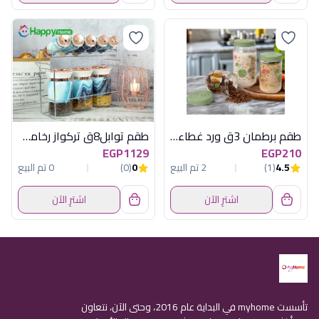
طقم برطمان 3ق ورد غطاء مينت جرين هيريفين
طقم توابل8ق تركواز رخامى باستاندهابى هوم
EGP1129
EGP210
4.5
(1)
2 تم البيع
0
(0)
0 تم البيع
اشترِ الآن
اشترِ الآن
تأسست myhome في البداية عام 2016، وحتى الآن، نتعاون