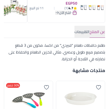
EGP50
4.7
(1)
11 تم البيع
اشترِ الآن
عن المنتج
التقييمات
طقم حافظات طعام "فيردي" من اكسا، مكون من 3 قطع
بتصميم مربع طويل وعصري. مثالي لتخزين الطعام والحفاظ على
نضارته في الثلاجة أو الخزانة.
منتجات مشابهة
30% خصم