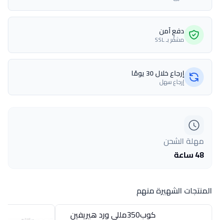
دفع آمن
مشفّر بـ SSL
إرجاع خلال 30 يومًا
إرجاع سهل
مهلة الشحن
48 ساعة
المنتجات الشهيرة منهم
كوب350مللى ورد هيريفين