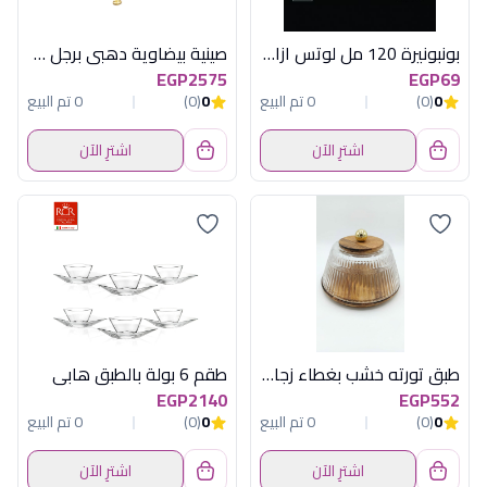
بونبونيرة 120 مل لوتس ازاد اكريلك سعودى
صينية بيضاوية دهبى برجل كوين ان
EGP2575
EGP69
0
(0)
0 تم البيع
0
(0)
0 تم البيع
اشترِ الآن
اشترِ الآن
طبق تورته خشب بغطاء زجاج OX-27-A-17
طقم 6 بولة بالطبق هابى
EGP2140
EGP552
0
(0)
0 تم البيع
0
(0)
0 تم البيع
اشترِ الآن
اشترِ الآن