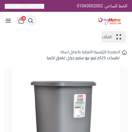
الخط الساخن: 01060002002
English
EGP, EGP
0
الفئات
الصفحة الرئيسية
/
العناية بالمنزل
/
سلة
/
باسكت 25لتر لينو نيو سليم جراى غامق اكسا