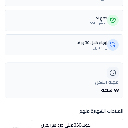
دفع آمن
مشفّر بـ SSL
إرجاع خلال 30 يومًا
إرجاع سهل
مهلة الشحن
48 ساعة
المنتجات الشهيرة منهم
كوب350مللى ورد هيريفين