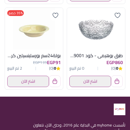
35% خصم
طبق بوهيمى - كود 69001-99018-220
بولة24سم بورسلينسيلين كريمى كوتاهيا تركى
EGP91
EGP860
EGP139
0
(0)
0 تم البيع
0
(0)
2 تم البيع
اشترِ الآن
اشترِ الآن
تأسست myhome في البداية عام 2016، وحتى الآن، نتعاون