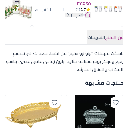
EGP50
4.7
(1)
11 تم البيع
اشترِ الآن
عن المنتج
التقييمات
باسكت مهملات "لينو نيو سليم" من اكسا، سعة 25 لتر. تصميم
رفيع ومبتكر يوفر مساحة مثالية، بلون رمادي غامق عصري يناسب
المكاتب والمنازل الحديثة.
منتجات مشابهة